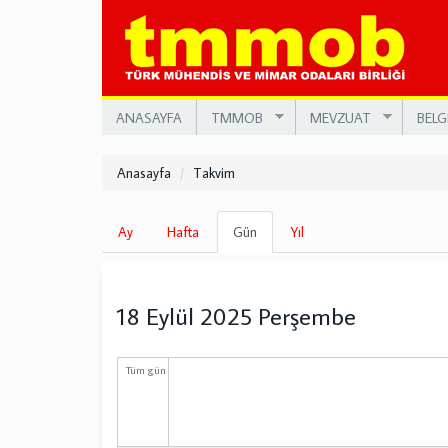
Ana
içeriğe
atla
ANASAYFA
TMMOB
MEVZUAT
BELG
Anasayfa
Takvim
Birincil
Ay
Hafta
Gün
(etkin
Yıl
sekmeler
sekme)
18 Eylül 2025 Perşembe
Tüm gün