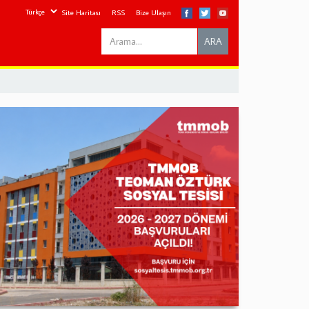
Site Haritası
RSS
Bize Ulaşın
Search
ARA
this
site