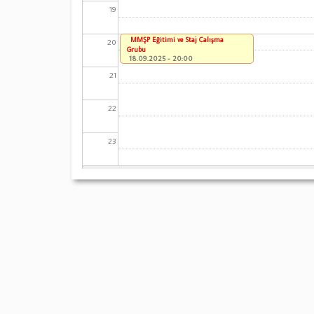
19
MMŞP Eğitimi ve Staj Çalışma
20
Grubu
18.09.2025 - 20:00
21
22
23