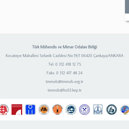
Türk Mühendis ve Mimar Odaları Birliği
Kocatepe Mahallesi Selanik Caddesi No:19/1 06420 Çankaya/ANKARA
Tel: 0 312 418 12 75
Faks: 0 312 417 48 24
tmmob@tmmob.org.tr
tmmob@hs03.kep.tr