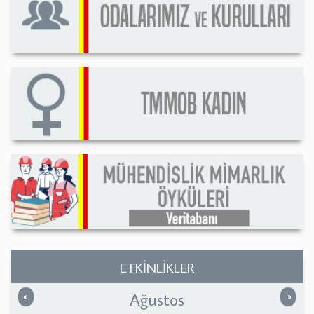
ETKİNLİKLER
Ağustos
Önceki
Sonrak
«
»