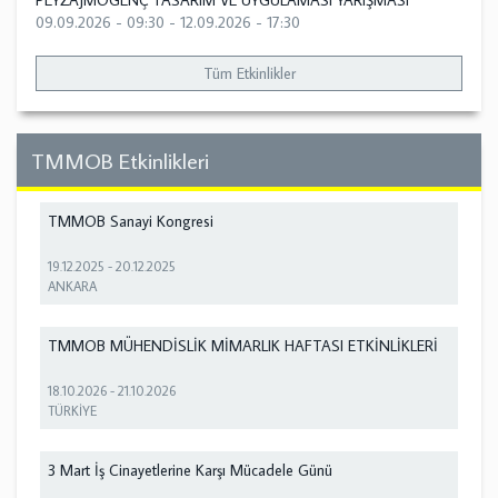
PEYZAJMOGENÇ TASARIM VE UYGULAMASI YARIŞMASI
09.09.2026 - 09:30
-
12.09.2026 - 17:30
Tüm Etkinlikler
TMMOB Etkinlikleri
TMMOB Sanayi Kongresi
19.12.2025
-
20.12.2025
ANKARA
TMMOB MÜHENDİSLİK MİMARLIK HAFTASI ETKİNLİKLERİ
18.10.2026
-
21.10.2026
TÜRKİYE
3 Mart İş Cinayetlerine Karşı Mücadele Günü