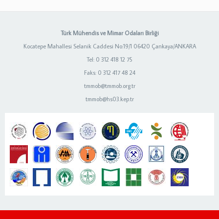
Türk Mühendis ve Mimar Odaları Birliği
Kocatepe Mahallesi Selanik Caddesi No:19/1 06420 Çankaya/ANKARA
Tel: 0 312 418 12 75
Faks: 0 312 417 48 24
tmmob@tmmob.org.tr
tmmob@hs03.kep.tr