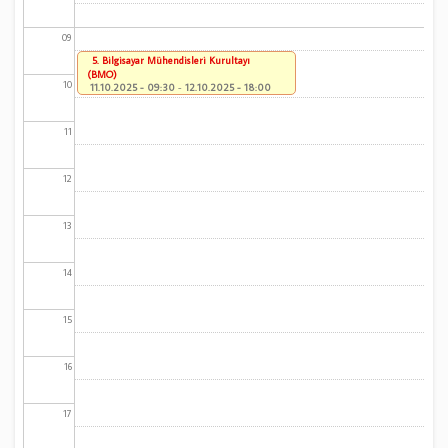
09
5. Bilgisayar Mühendisleri Kurultayı
(BMO)
10
11.10.2025 - 09:30
-
12.10.2025 - 18:00
11
12
13
14
15
16
17