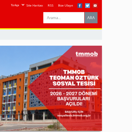
Site Haritası
RSS
Bize Ulaşın
Search
ARA
this
site