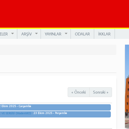
ELER
ARŞİV
YAYINLAR
ODALAR
İKKLAR
« Önceki
Sonraki »
 Ekim 2025 - Çarşamba
23 Ekim 2025 - Perşembe
 VE SERGİSİ (MadenMO)