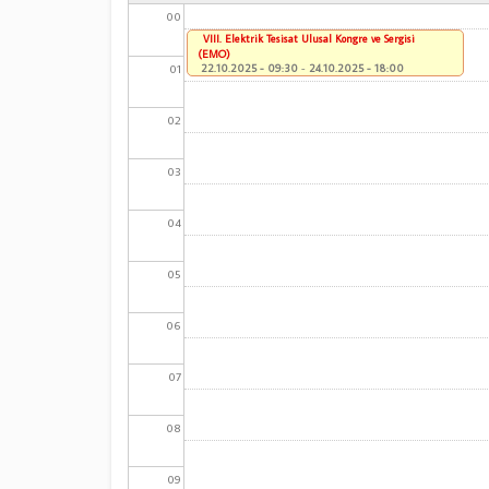
00
VIII. Elektrik Tesisat Ulusal Kongre ve Sergisi
(EMO)
01
22.10.2025 - 09:30
-
24.10.2025 - 18:00
02
03
04
05
06
07
08
09