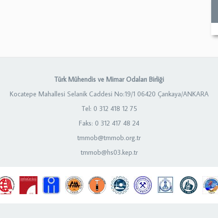
Türk Mühendis ve Mimar Odaları Birliği
Kocatepe Mahallesi Selanik Caddesi No:19/1 06420 Çankaya/ANKARA
Tel: 0 312 418 12 75
Faks: 0 312 417 48 24
tmmob@tmmob.org.tr
tmmob@hs03.kep.tr