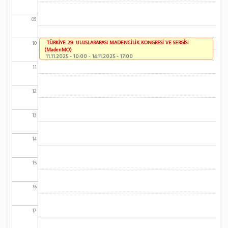
09
TÜRKİYE 29. ULUSLARARASI MADENCİLİK KONGRESİ VE SERGİSİ
10
(MadenMO)
11.11.2025 - 10:00
-
14.11.2025 - 17:00
11
12
13
14
15
16
17