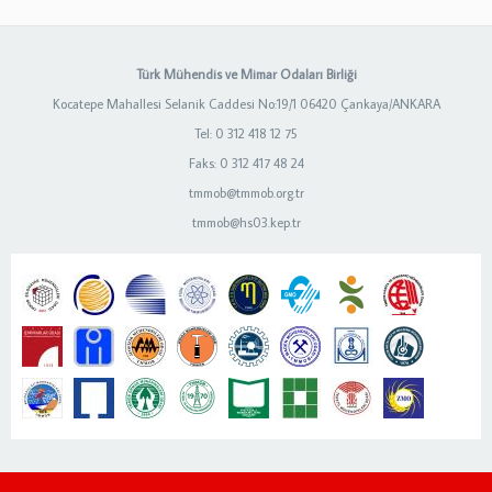
Türk Mühendis ve Mimar Odaları Birliği
Kocatepe Mahallesi Selanik Caddesi No:19/1 06420 Çankaya/ANKARA
Tel: 0 312 418 12 75
Faks: 0 312 417 48 24
tmmob@tmmob.org.tr
tmmob@hs03.kep.tr