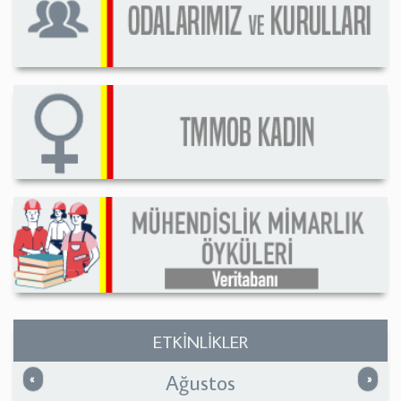
ETKİNLİKLER
Ağustos
Önceki
Sonrak
«
»