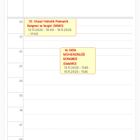
10. Ulusal Hidrolik Pnömatik
00
Kongresi ve Sergisi (MMO)
12.11.2025 - 10:00
-
15.11.2025
- 17:00
01
14. GIDA
02
MÜHENDİSLİĞİ
KONGRESİ
(GıdaMO)
03
13.11.2025 - 11:45
-
15.11.2025 - 11:45
04
05
06
07
08