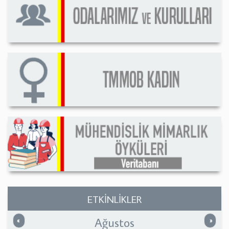
ETKİNLİKLER
Ağustos
Önceki
Sonrak
«
»