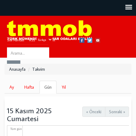
Site Haritası
RSS
Bize Ulaşın
Search
ARA
this
Anasayfa
Takvim
site
Birincil
Ay
Hafta
Gün
(etkin
Yıl
sekmeler
sekme)
15 Kasım 2025
« Önceki
Sonraki »
Cumartesi
Tüm gün