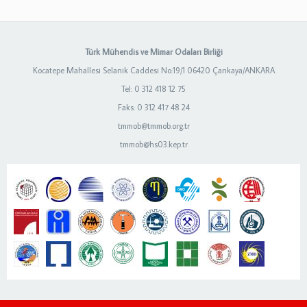
Türk Mühendis ve Mimar Odaları Birliği
Kocatepe Mahallesi Selanik Caddesi No:19/1 06420 Çankaya/ANKARA
Tel: 0 312 418 12 75
Faks: 0 312 417 48 24
tmmob@tmmob.org.tr
tmmob@hs03.kep.tr