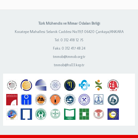
Türk Mühendis ve Mimar Odaları Birliği
Kocatepe Mahallesi Selanik Caddesi No:19/1 06420 Çankaya/ANKARA
Tel: 0 312 418 12 75
Faks: 0 312 417 48 24
tmmob@tmmob.org.tr
tmmob@hs03.kep.tr