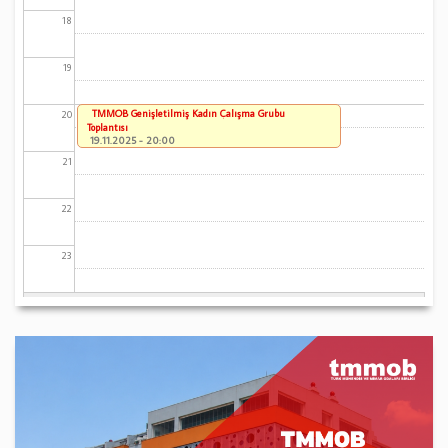
18
19
TMMOB Genişletilmiş Kadın Çalışma Grubu
20
Toplantısı
19.11.2025 - 20:00
21
22
23