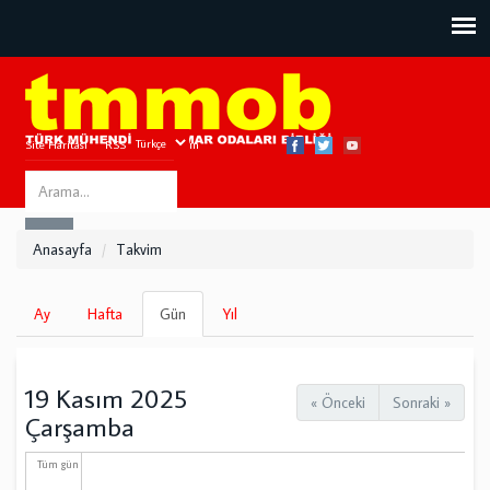
Site Haritası
RSS
Bize Ulaşın
Search
ARA
this
Anasayfa
Takvim
site
Birincil
Ay
Hafta
Gün
(etkin
Yıl
sekmeler
sekme)
19 Kasım 2025
« Önceki
Sonraki »
Çarşamba
Tüm gün