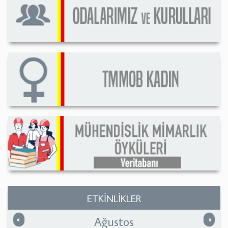
ETKİNLİKLER
Ağustos
Önceki
Sonrak
«
»