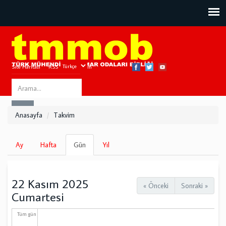
Site Haritası
RSS
Bize Ulaşın
Search
ARA
this
Anasayfa
Takvim
site
Birincil
Ay
Hafta
Gün
(etkin
Yıl
sekmeler
sekme)
22 Kasım 2025
« Önceki
Sonraki »
Cumartesi
Tüm gün