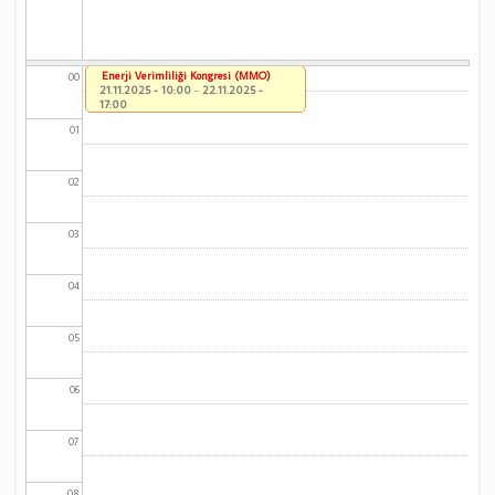
Enerji Verimliliği Kongresi (MMO)
00
21.11.2025 - 10:00
-
22.11.2025 -
17:00
01
02
03
04
05
06
07
08