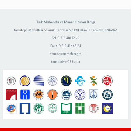
Türk Mühendis ve Mimar Odaları Birliği
Kocatepe Mahallesi Selanik Caddesi No:19/1 06420 Çankaya/ANKARA
Tel: 0 312 418 12 75
Faks: 0 312 417 48 24
tmmob@tmmob.org.tr
tmmob@hs03.kep.tr