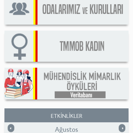
ETKİNLİKLER
Ağustos
Önceki
Sonrak
«
»