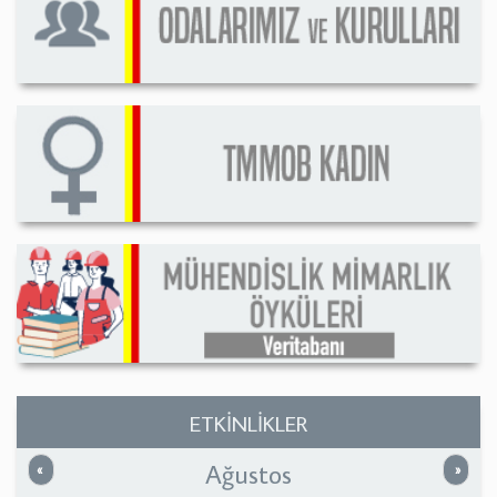
ETKİNLİKLER
Ağustos
Önceki
Sonrak
«
»