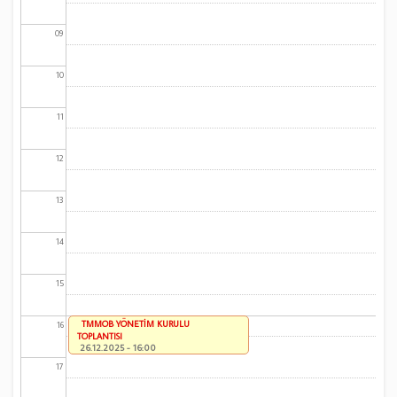
09
10
11
12
13
14
15
TMMOB YÖNETİM KURULU
16
TOPLANTISI
26.12.2025 - 16:00
17