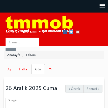
Site Haritası
RSS
Bize Ulaşın
Search
ARA
this
Anasayfa
Takvim
site
Birincil
Ay
Hafta
Gün
(etkin
Yıl
sekmeler
sekme)
26 Aralık 2025 Cuma
« Önceki
Sonraki »
Tüm gün