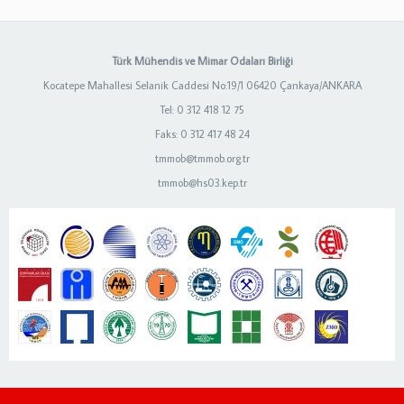
Türk Mühendis ve Mimar Odaları Birliği
Kocatepe Mahallesi Selanik Caddesi No:19/1 06420 Çankaya/ANKARA
Tel: 0 312 418 12 75
Faks: 0 312 417 48 24
tmmob@tmmob.org.tr
tmmob@hs03.kep.tr