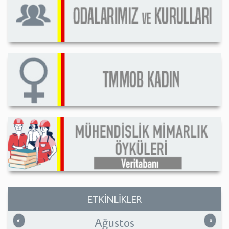
ETKİNLİKLER
Ağustos
Önceki
Sonrak
«
»