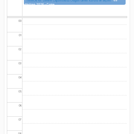
05
TMMOB 49. Dönem Çoğunluksuz Olağan Genel Kurulu ve Seçimi
Haziran 2026 - Cuma
00
01
02
03
04
05
06
07
08