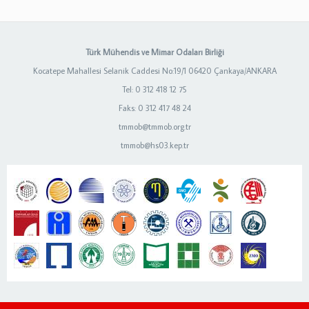
Türk Mühendis ve Mimar Odaları Birliği
Kocatepe Mahallesi Selanik Caddesi No:19/1 06420 Çankaya/ANKARA
Tel: 0 312 418 12 75
Faks: 0 312 417 48 24
tmmob@tmmob.org.tr
tmmob@hs03.kep.tr