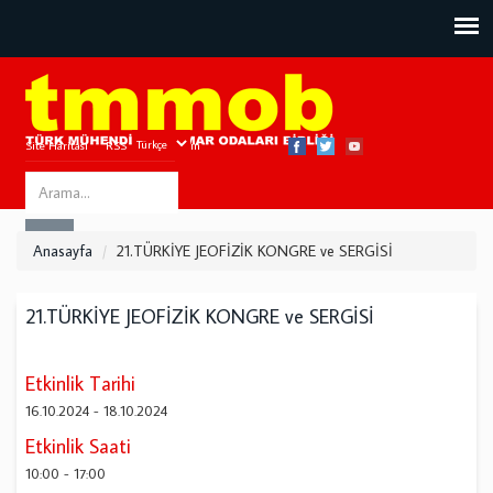
Site Haritası
RSS
Bize Ulaşın
Search
ARA
this
Anasayfa
21.TÜRKİYE JEOFİZİK KONGRE ve SERGİSİ
site
21.TÜRKİYE JEOFİZİK KONGRE ve SERGİSİ
Etkinlik Tarihi
16.10.2024
-
18.10.2024
Etkinlik Saati
10:00
-
17:00