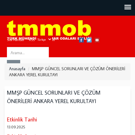
Site Haritası
RSS
Bize Ulaşın
Search
ARA
this
Anasayfa
MMŞP GÜNCEL SORUNLARI VE ÇÖZÜM ÖNERİLERİ
site
ANKARA YEREL KURULTAYI
MMŞP GÜNCEL SORUNLARI VE ÇÖZÜM
ÖNERİLERİ ANKARA YEREL KURULTAYI
Etkinlik Tarihi
13.09.2025