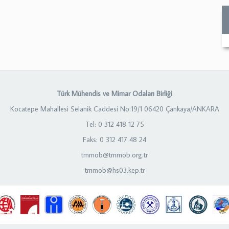
Türk Mühendis ve Mimar Odaları Birliği
Kocatepe Mahallesi Selanik Caddesi No:19/1 06420 Çankaya/ANKARA
Tel: 0 312 418 12 75
Faks: 0 312 417 48 24
tmmob@tmmob.org.tr
tmmob@hs03.kep.tr