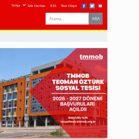
Site Haritası
RSS
Bize Ulaşın
Search
ARA
this
site