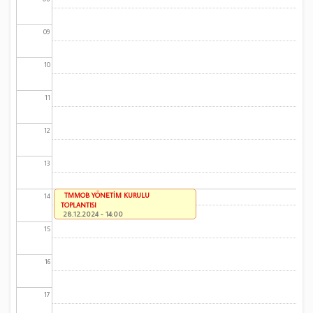
09
10
11
12
13
TMMOB YÖNETİM KURULU
14
TOPLANTISI
28.12.2024 - 14:00
15
16
17