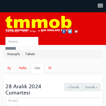
Site Haritası
RSS
Bize Ulaşın
Search
ARA
this
Anasayfa
Takvim
site
Birincil
Ay
Hafta
Gün
(etkin
Yıl
sekmeler
sekme)
28 Aralık 2024
« Önceki
Sonraki »
Cumartesi
Tüm gün