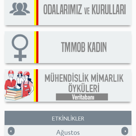
ETKİNLİKLER
Ağustos
Önceki
Sonrak
«
»