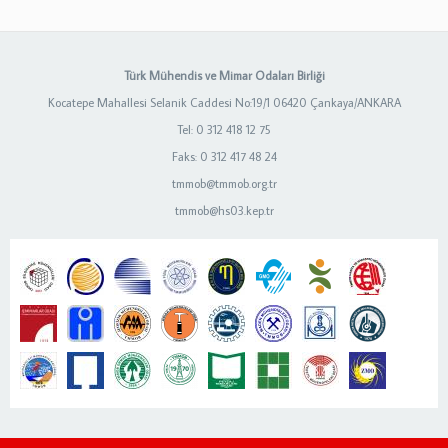
Türk Mühendis ve Mimar Odaları Birliği
Kocatepe Mahallesi Selanik Caddesi No:19/1 06420 Çankaya/ANKARA
Tel: 0 312 418 12 75
Faks: 0 312 417 48 24
tmmob@tmmob.org.tr
tmmob@hs03.kep.tr