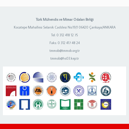
Türk Mühendis ve Mimar Odaları Birliği
Kocatepe Mahallesi Selanik Caddesi No:19/1 06420 Çankaya/ANKARA
Tel: 0 312 418 12 75
Faks: 0 312 417 48 24
tmmob@tmmob.org.tr
tmmob@hs03.kep.tr