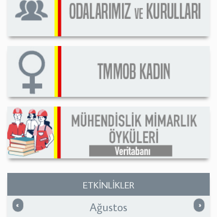
ETKİNLİKLER
Ağustos
Önceki
Sonrak
«
»