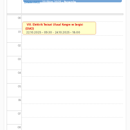
23 Ekim 2025 - Perşembe
(MadenMO)
00
VIII. Elektrik Tesisat Ulusal Kongre ve Sergisi
(EMO)
01
22.10.2025 - 09:30
-
24.10.2025 - 18:00
02
03
04
05
06
07
08