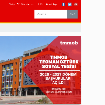
Site Haritası
RSS
Bize Ulaşın
Search
ARA
this
site