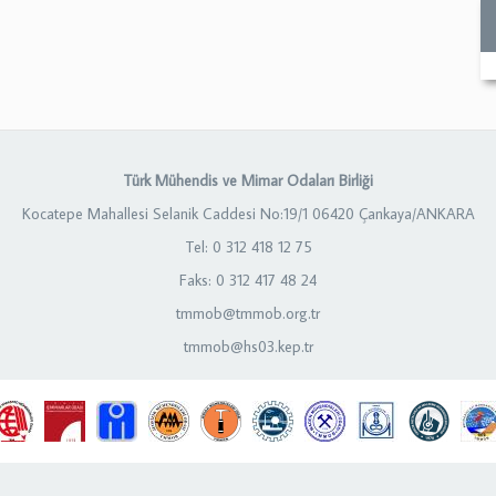
Türk Mühendis ve Mimar Odaları Birliği
Kocatepe Mahallesi Selanik Caddesi No:19/1 06420 Çankaya/ANKARA
Tel: 0 312 418 12 75
Faks: 0 312 417 48 24
tmmob@tmmob.org.tr
tmmob@hs03.kep.tr