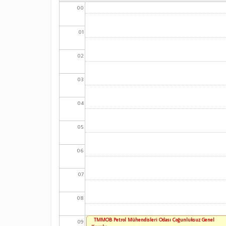
00
01
02
03
04
05
06
07
08
TMMOB Petrol Mühendisleri Odası Çoğunluksuz Genel
09