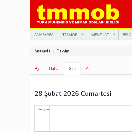
Ana
içeriğe
atla
ANASAYFA
TMMOB
MEVZUAT
BELG
Anasayfa
Takvim
Birincil
Ay
Hafta
Gün
(etkin
Yıl
sekmeler
sekme)
28 Şubat 2026 Cumartesi
Tüm gün