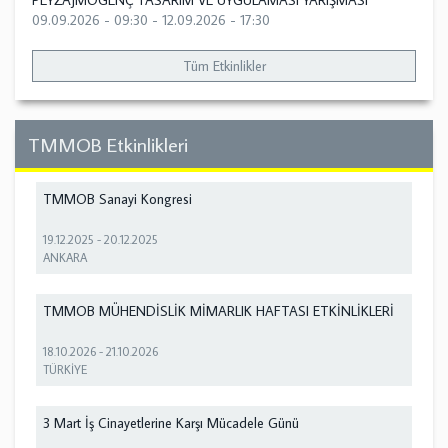
PEYZAJMOGENÇ TASARIM VE UYGULAMASI YARIŞMASI
09.09.2026 - 09:30
-
12.09.2026 - 17:30
Tüm Etkinlikler
TMMOB Etkinlikleri
TMMOB Sanayi Kongresi
19.12.2025
-
20.12.2025
ANKARA
TMMOB MÜHENDİSLİK MİMARLIK HAFTASI ETKİNLİKLERİ
18.10.2026
-
21.10.2026
TÜRKİYE
3 Mart İş Cinayetlerine Karşı Mücadele Günü