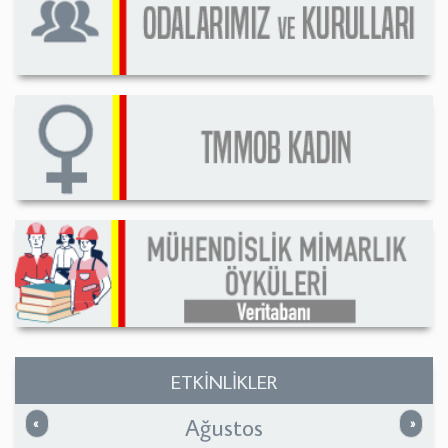
ETKİNLİKLER
Ağustos
Önceki
Sonrak
«
»