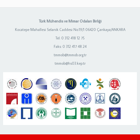
Türk Mühendis ve Mimar Odaları Birliği
Kocatepe Mahallesi Selanik Caddesi No:19/1 06420 Çankaya/ANKARA
Tel: 0 312 418 12 75
Faks: 0 312 417 48 24
tmmob@tmmob.org.tr
tmmob@hs03.kep.tr