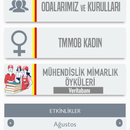
ETKİNLİKLER
Ağustos
Önceki
Sonrak
«
»