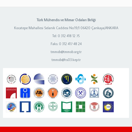
Türk Mühendis ve Mimar Odaları Birliği
Kocatepe Mahallesi Selanik Caddesi No:19/1 06420 Çankaya/ANKARA
Tel: 0 312 418 12 75
Faks: 0 312 417 48 24
tmmob@tmmob.org.tr
tmmob@hs03.kep.tr