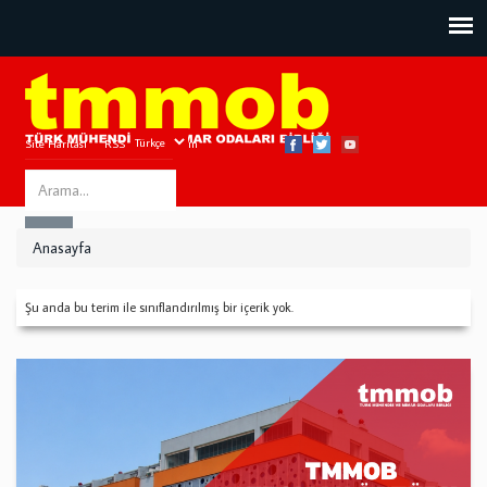
Site Haritası
RSS
Bize Ulaşın
Search
ARA
this
Anasayfa
site
Şu anda bu terim ile sınıflandırılmış bir içerik yok.