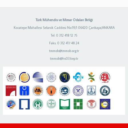
Türk Mühendis ve Mimar Odaları Birliği
Kocatepe Mahallesi Selanik Caddesi No:19/1 06420 Çankaya/ANKARA
Tel: 0 312 418 12 75
Faks: 0 312 417 48 24
tmmob@tmmob.org.tr
tmmob@hs03.kep.tr