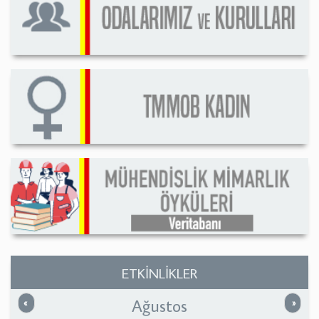
ETKİNLİKLER
Ağustos
Önceki
Sonrak
«
»