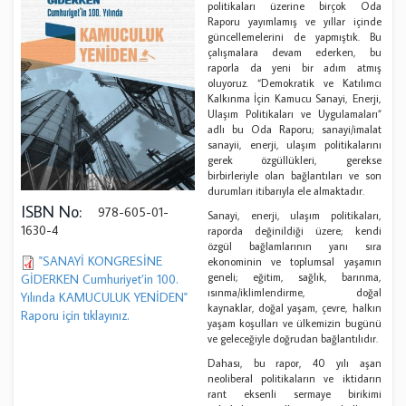
politikaları üzerine birçok Oda
Raporu yayımlamış ve yıllar içinde
güncellemelerini de yapmıştık. Bu
çalışmalara devam ederken, bu
raporla da yeni bir adım atmış
oluyoruz. “Demokratik ve Katılımcı
Kalkınma İçin Kamucu Sanayi, Enerji,
Ulaşım Politikaları ve Uygulamaları”
adlı bu Oda Raporu; sanayi/imalat
sanayii, enerji, ulaşım politikalarını
gerek özgüllükleri, gerekse
birbirleriyle olan bağlantıları ve son
durumları itibarıyla ele almaktadır.
ISBN No:
978-605-01-
Sanayi, enerji, ulaşım politikaları,
1630-4
raporda değinildiği üzere; kendi
özgül bağlamlarının yanı sıra
"SANAYİ KONGRESİNE
ekonominin ve toplumsal yaşamın
geneli; eğitim, sağlık, barınma,
GİDERKEN Cumhuriyet’in 100.
ısınma/iklimlendirme, doğal
Yılında KAMUCULUK YENİDEN"
kaynaklar, doğal yaşam, çevre, halkın
Raporu için tıklayınız.
yaşam koşulları ve ülkemizin bugünü
ve geleceğiyle doğrudan bağlantılıdır.
Dahası, bu rapor, 40 yılı aşan
neoliberal politikaların ve iktidarın
rant eksenli sermaye birikimi