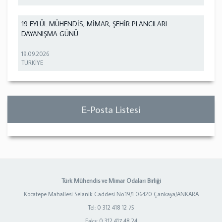
19 EYLÜL MÜHENDİS, MİMAR, ŞEHİR PLANCILARI
DAYANIŞMA GÜNÜ
19.09.2026
TÜRKİYE
E-Posta Listesi
Türk Mühendis ve Mimar Odaları Birliği
Kocatepe Mahallesi Selanik Caddesi No:19/1 06420 Çankaya/ANKARA
Tel: 0 312 418 12 75
Faks: 0 312 417 48 24