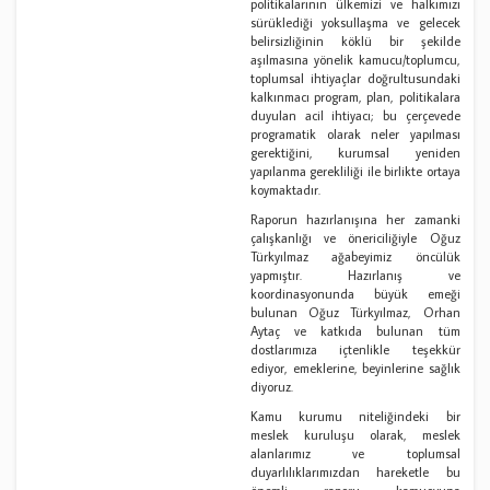
politikalarının ülkemizi ve halkımızı
sürüklediği yoksullaşma ve gelecek
belirsizliğinin köklü bir şekilde
aşılmasına yönelik kamucu/toplumcu,
toplumsal ihtiyaçlar doğrultusundaki
kalkınmacı program, plan, politikalara
duyulan acil ihtiyacı; bu çerçevede
programatik olarak neler yapılması
gerektiğini, kurumsal yeniden
yapılanma gerekliliği ile birlikte ortaya
koymaktadır.
Raporun hazırlanışına her zamanki
çalışkanlığı ve önericiliğiyle Oğuz
Türkyılmaz ağabeyimiz öncülük
yapmıştır. Hazırlanış ve
koordinasyonunda büyük emeği
bulunan Oğuz Türkyılmaz, Orhan
Aytaç ve katkıda bulunan tüm
dostlarımıza içtenlikle teşekkür
ediyor, emeklerine, beyinlerine sağlık
diyoruz.
Kamu kurumu niteliğindeki bir
meslek kuruluşu olarak, meslek
alanlarımız ve toplumsal
duyarlılıklarımızdan hareketle bu