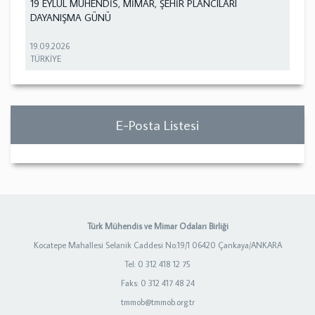
19 EYLÜL MÜHENDİS, MİMAR, ŞEHİR PLANCILARI
DAYANIŞMA GÜNÜ
19.09.2026
TÜRKİYE
E-Posta Listesi
Türk Mühendis ve Mimar Odaları Birliği
Kocatepe Mahallesi Selanik Caddesi No:19/1 06420 Çankaya/ANKARA
Tel: 0 312 418 12 75
Faks: 0 312 417 48 24
tmmob@tmmob.org.tr