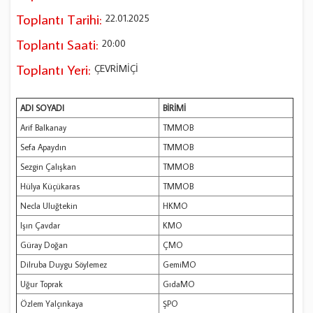
Toplantı Tarihi:
22.01.2025
Toplantı Saati:
20:00
Toplantı Yeri:
ÇEVRİMİÇİ
ADI SOYADI
BİRİMİ
Arif Balkanay
TMMOB
Sefa Apaydın
TMMOB
Sezgin Çalışkan
TMMOB
Hülya Küçükaras
TMMOB
Necla Uluğtekin
HKMO
Işın Çavdar
KMO
Güray Doğan
ÇMO
Dilruba Duygu Söylemez
GemiMO
Uğur Toprak
GıdaMO
Özlem Yalçınkaya
ŞPO