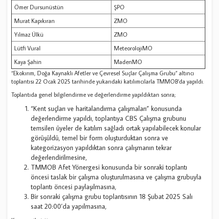
Ömer Dursunüstün
ŞPO
Murat Kapıkıran
ZMO
Yılmaz Ülkü
ZMO
Lütfi Vural
MeteorolojiMO
Kaya Şahin
MadenMO
“Ekokırım, Doğa Kaynaklı Afetler ve Çevresel Suçlar Çalışma Grubu” altıncı
toplantısı 22 Ocak 2025 tarihinde yukarıdaki katılımcılarla TMMOB’da yapıldı.
Toplantıda genel bilgilendirme ve değerlendirme yapıldıktan sonra;
“Kent suçları ve haritalandırma çalışmaları” konusunda
değerlendirme yapıldı, toplantıya CBS Çalışma grubunu
temsilen üyeler de katılım sağladı ortak yapılabilecek konular
görüşüldü, temel bir form oluşturduktan sonra ve
kategorizasyon yapıldıktan sonra çalışmanın tekrar
değerlendirilmesine,
TMMOB Afet Yönergesi konusunda bir sonraki toplantı
öncesi taslak bir çalışma oluşturulmasına ve çalışma grubuyla
toplantı öncesi paylaşılmasına,
Bir sonraki çalışma grubu toplantısının 18 Şubat 2025 Salı
saat 20:00’da yapılmasına,