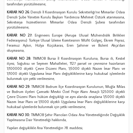
tarafından yürütülmesine,
KARAR NO 26:
Denizli İl Koordinasyon Kurulu Sekreterliği‘ne Mimarlar Odası
Denizli Şube Yönetim Kurulu Başkan Yardımcısı Mehmet Öztürk atanmasına,
Sekreterya hizmetlerinin Mimarlar Odası Denizli Şubesi tarafından
yürütülmesine,
KARAR NO 27:
Engineers Europe (Avrupa Ulusal Mühendislik Birlikleri
Federasyonu) Türkiye Ulusal İzleme Komitesinin Müfit Gülgeç, Ekrem Poyraz,
Feramuz Aşkın, Hülya Küçükaras, Eren Şahiner ve Bülent Akça’dan
oluşmasına,
KARAR NO 28:
TMMOB Bursa İl Koordinasyon Kuruluna, Bursa ili, Kestel
ilçesi, Soğuksu ve Seymen Mahalleleri, 1127 parsel ve çevresine hazırlanan
1/100000 ölçekli Çevre Düzeni Planı, 1/5000 ölçekli Nazım İmar Planı ve
1/1000 ölçekli Uygulama İmar Planı değişikliklerine karşı hukuksal işlemlerde
bulunmak için yetki verilmesine,
KARAR NO 29:
TMMOB Bodrum İlçe Koordinasyon Kurulunun, Muğla Milas
ve Bodrum ilçeleri Çamseki Mevkii Özel Proje Alanı Amaçlı 1/25000 ölçekli
Çevre Düzeni Planı hüküm değişikliği ve aynı alanda onaylana 1/5000 ölçekli
Nazım İmar Planı ve 1/1000 ölçekli Uygulama İmar Planı değişikliklerine karşı
hukuksal işlemlerde bulunmak için yetki verilmesine,
KARAR NO 30:
TMMOB Şehir Plancıları Odası Ana Yönetmeliğinde Değişiklik
Yapılmasına Dair Yönetmeliği hakkında,
Yapılan değişiklikle Ana Yönetmeliğin 78. maddesi;