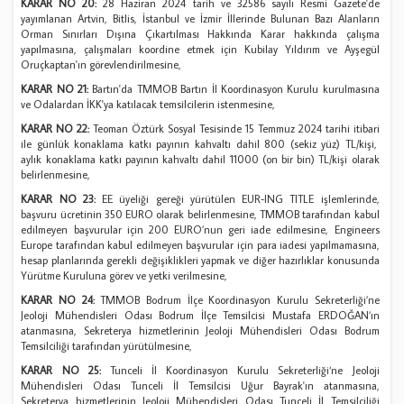
KARAR NO 20:
28 Haziran 2024 tarih ve 32586 sayılı Resmi Gazete'de
yayımlanan Artvin, Bitlis, İstanbul ve İzmir İllerinde Bulunan Bazı Alanların
Orman Sınırları Dışına Çıkartılması Hakkında Karar hakkında çalışma
yapılmasına, çalışmaları koordine etmek için Kubilay Yıldırım ve Ayşegül
Oruçkaptan'ın görevlendirilmesine,
KARAR NO 21:
Bartın'da TMMOB Bartın İl Koordinasyon Kurulu kurulmasına
ve Odalardan İKK'ya katılacak temsilcilerin istenmesine,
KARAR NO 22:
Teoman Öztürk Sosyal Tesisinde 15 Temmuz 2024 tarihi itibari
ile günlük konaklama katkı payının kahvaltı dahil 800 (sekiz yüz) TL/kişi,
aylık konaklama katkı payının kahvaltı dahil 11000 (on bir bin) TL/kişi olarak
belirlenmesine,
KARAR NO 23:
EE üyeliği gereği yürütülen EUR-ING TITLE işlemlerinde,
başvuru ücretinin 350 EURO olarak belirlenmesine, TMMOB tarafından kabul
edilmeyen başvurular için 200 EURO’nun geri iade edilmesine, Engineers
Europe tarafından kabul edilmeyen başvurular için para iadesi yapılmamasına,
hesap planlarında gerekli değişiklikleri yapmak ve diğer hazırlıklar konusunda
Yürütme Kuruluna görev ve yetki verilmesine,
KARAR NO 24:
TMMOB Bodrum İlçe Koordinasyon Kurulu Sekreterliği’ne
Jeoloji Mühendisleri Odası Bodrum İlçe Temsilcisi Mustafa ERDOĞAN’ın
atanmasına, Sekreterya hizmetlerinin Jeoloji Mühendisleri Odası Bodrum
Temsilciliği tarafından yürütülmesine,
KARAR NO 25:
Tunceli İl Koordinasyon Kurulu Sekreterliği‘ne Jeoloji
Mühendisleri Odası Tunceli İl Temsilcisi Uğur Bayrak'ın atanmasına,
Sekreterya hizmetlerinin Jeoloji Mühendisleri Odası Tunceli İl Temsilciliği