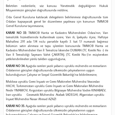
Belirtilen nedenlerle, söz konusu Yönetmelik değişikliğinin Hukuk
Müşavirimizin görüşleri doğrultusunda reddine,
Oda Genel Kuruluna katılacak delegelerin belirlenmesi doğrultusunda tüm
Odaları kapsayacak genel bir düzenleme yapılması için konunun TMMOB
Genel Kuruluna taşınmasına,
KARAR NO 33:
TMMOB Harita ve Kadastro Mühendisleri Odası'nın; Van
temsilcilik hizmetlerinde kullanılmak üzere, Van ili, İpekyolu ilçesi, Hafiziye
Mahallesi 291 ada 174 no.lu parselde kayıtlı 3. kat 17 numaralı bağımsız
bölümün satın alınması ve tapu işlemleri konusunda TMMOB Harita ve
Kadastro Mühendisleri Van İl Temsilcisi İskender DUMAN (TC Kimlik No: -) ile
Van İl Temsilciliği Saymanı Vahit ÇAKIRTAŞ (TC Kimlik No:-)’ın müştereken
yetkilendirilmeleri yönlü talebin uygunluğuna,
KARAR NO 34:
Aşağıda isimleri yazılı yabancı uyruklu mühendis ve mimarların
Odalarının görüşleri doğrultusunda ülkemizde çalışmalarının uygun
bulunduğunun Çalışma ve Sosyal Güvenlik Bakanlığı'na bildirilmesine,
Moldova uyruklu Gemi İnşaatı ve Gemi Makineleri Mühendisi Veaceslav
HACHI, Türkmenistan uyruklu Gemi İnşaatı ve Gemi Makinaları Mühendisi
Nedir YMAMOV, Kırgızistan uyruklu Bilgisayar Mühendisi Vadim KINIABAEV,
İran uyruklu Geomatik Mühendisi Atabak SADEGHI, Afganistan uyruklu
İnşaat Mühendisi Nasar Ahmad AZAZI
KARAR NO 35:
Aşağıda isimleri yazılı yabancı uyruklu mühendis ve mimarların
Odalarının görüşleri doğrultusunda ülkemizde çalışmalarının uygun
bulunmadığının Çalışma ve Sosyal Güvenlik Bakanlığı'na bildirilmesine,