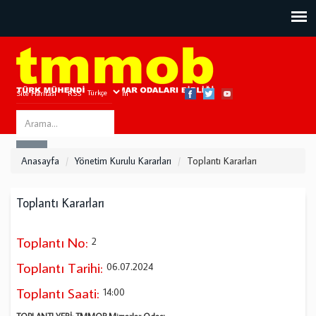
Site Haritası
RSS
Bize Ulaşın
Search
ARA
this
Anasayfa
Yönetim Kurulu Kararları
Toplantı Kararları
site
Toplantı Kararları
Toplantı No:
2
Toplantı Tarihi:
06.07.2024
Toplantı Saati:
14:00