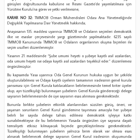
görüşleri doğrultusunda kabulüne ve Resmi Gazete'de yayımlatılması için
Yürütme Kurulu'na görev ve yetki verilmesine,
KARAR NO 32:
TMMOB Orman Mühendisleri Odası Ana Yönetmeliğinde
Değişiklik Yapılmasına Dair Yönetmelik hakkında;
Anayasanın 135. maddesi uyarınca TMMOB ve Odaların seçimleri demokratik
ilke ve esaslar çerçevesinde yargı gözetiminde yapılmaktadır. 6235 sayılı
TMMOB Kanununda TMMOB ve Odaların organlarının oluşma biçimleri ile
seçim usulleri düzenlenmiştir.
Yasanın 21. maddesinde “Şube umumi heyeti o şubeye kayıtlı asil azalardan,
oda umumi heyeti ise odaya kayıtlı asil azalardan teşekkül eder.” düzenlemesi
öngörülmüştür.
Bu kapsamda Yasa uyarınca Oda Genel Kurunun hukuka uygun bir şekilde
oluşturulabilmesi ve Odaya kayıtlı üyelerin tamamının iradesinin genel kurula
yansıması için Genel Kurula katılacakların belirlenmesinde temel kriter üyeler
olup; ayrı tüzelkişiliği bulunmayan şubelerin Genel Kurula göndereceği delege
sayısının belirlenmesinde de üye sayısının esas alınması gerekmektedir.
Bununla birlikte şubelerin etkinlik alanlarından süzülen görüş, öneri, ve
yaşanan sorunların Genel Kurul gündemine taşınması amacıyla her şubeye
belirli bir sayıda delege tahsis edilmesi demokratik işleyişe katkı
sunabilmekteyse de bu belirlemenin Yasada öngörülen üye sayısına dayalı
temsiliyeti etkisiz kılmayacak biçimde gerçekleştirilmesi gerekmektedir.
Tüzelkişiliği bulunmayan şubelerin yalnızca birim olarak var olması esas
alınarak belirlenecek delege sayısının Genel Kurul iradesinin oluşumunda