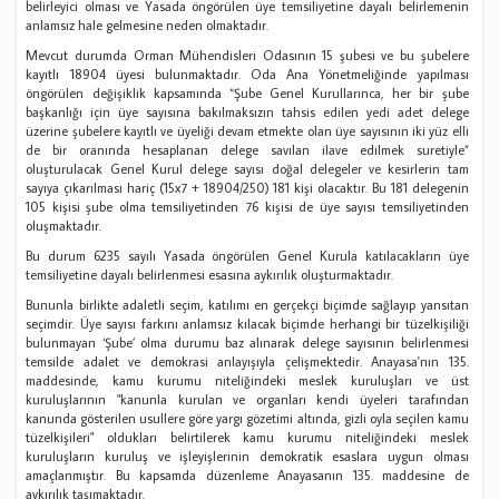
belirleyici olması ve Yasada öngörülen üye temsiliyetine dayalı belirlemenin
anlamsız hale gelmesine neden olmaktadır.
Mevcut durumda Orman Mühendisleri Odasının 15 şubesi ve bu şubelere
kayıtlı 18904 üyesi bulunmaktadır. Oda Ana Yönetmeliğinde yapılması
öngörülen değişiklik kapsamında “Şube Genel Kurullarınca, her bir şube
başkanlığı için üye sayısına bakılmaksızın tahsis edilen yedi adet delege
üzerine şubelere kayıtlı ve üyeliği devam etmekte olan üye sayısının iki yüz elli
de bir oranında hesaplanan delege savılan ilave edilmek suretiyle”
oluşturulacak Genel Kurul delege sayısı doğal delegeler ve kesirlerin tam
sayıya çıkarılması hariç (15x7 + 18904/250) 181 kişi olacaktır. Bu 181 delegenin
105 kişisi şube olma temsiliyetinden 76 kişisi de üye sayısı temsiliyetinden
oluşmaktadır.
Bu durum 6235 sayılı Yasada öngörülen Genel Kurula katılacakların üye
temsiliyetine dayalı belirlenmesi esasına aykırılık oluşturmaktadır.
Bununla birlikte adaletli seçim, katılımı en gerçekçi biçimde sağlayıp yansıtan
seçimdir. Üye sayısı farkını anlamsız kılacak biçimde herhangi bir tüzelkişiliği
bulunmayan ‘Şube’ olma durumu baz alınarak delege sayısının belirlenmesi
temsilde adalet ve demokrasi anlayışıyla çelişmektedir. Anayasa'nın 135.
maddesinde, kamu kurumu niteliğindeki meslek kuruluşları ve üst
kuruluşlarının "kanunla kurulan ve organları kendi üyeleri tarafından
kanunda gösterilen usullere göre yargı gözetimi altında, gizli oyla seçilen kamu
tüzelkişileri" oldukları belirtilerek kamu kurumu niteliğindeki meslek
kuruluşların kuruluş ve işleyişlerinin demokratik esaslara uygun olması
amaçlanmıştır. Bu kapsamda düzenleme Anayasanın 135. maddesine de
aykırılık taşımaktadır.