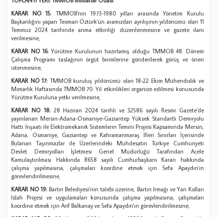
TOPLANTI YERİ: TMMOB Mimarlar Odası
KARAR NO 15:
TMMOB’nin 1973-1980 yılları arasında Yönetim Kurulu
Başkanlığını yapan Teoman Öztürk’ün aramızdan ayrılışının yıldönümü olan 11
Temmuz 2024 tarihinde anma etkinliği düzenlenmesine ve gazete ilanı
verilmesine,
KARAR NO 16:
Yürütme Kurulunun hazırlamış olduğu TMMOB 48. Dönem
Çalışma Programı taslağının örgüt birimlerine gönderilerek görüş ve öneri
istenmesine,
KARAR NO 17:
TMMOB kuruluş yıldönümü olan 18-22 Ekim Mühendislik ve
Mimarlık Haftasında TMMOB 70. Yıl etkinlikleri organize edilmesi konusunda
Yürütme Kuruluna yetki verilmesine,
KARAR NO 18:
28 Haziran 2024 tarihli ve 32586 sayılı Resmi Gazete'de
yayınlanan Mersin-Adana-Osmaniye-Gaziantep Yüksek Standartlı Demiryolu
Hattı İnşaatı ile Elektromekanik Sistemlerin Temini Projesi Kapsamında Mersin,
Adana, Osmaniye, Gaziantep ve Kahramanmaraş İlleri Sınırları İçerisinde
Bulanan Taşınmazlar ile Üzerlerindeki Muhdesatın Türkiye Cumhuriyeti
Devlet Demiryolları İşletmesi Genel Müdürlüğü Tarafından Acele
Kamulaştırılması Hakkında 8658 sayılı Cumhurbaşkanı Kararı hakkında
çalışma yapılmasına, çalışmaları koordine etmek için Sefa Apaydın'ın
görevlendirilmesine,
KARAR NO 19:
Bartın Belediyesi'nin talebi üzerine, Bartın Irmağı ve Yan Kolları
Islah Projesi ve uygulamaları konusunda çalışma yapılmasına, çalışmaları
koordine etmek için Arif Balkanay ve Sefa Apaydın'ın görevlendirilmesine,