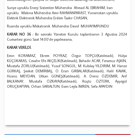
Suriye uyruklu Enerji Sistemleri Mühendisi Ahmad AL EBRAHIM, İran
uyruklu Makina Mühendisi Amir RAHMANPARAST, Yunanistan uyruklu
Elektrik Elektronik Mühendisi Erdem Tsakir CHASAN,
Ruanda uyruklu Mekatronik Mühendisi David MUHAYIMPUNDU
KARAR NO 36 :
Bir sonraki Yönetim Kurulu toplantısının 3 Ağustos 2024
Cumartesi günü Saat 14:00'de yapılmasına,
KARAR VERİLDİ.
Emin KORAMAZ, Ekrem POYRAZ, Özgür TOPÇU(Katılmadı), Hülya
KÜÇÜKARAS, Cevahir Efe AKÇELİK(Katılmadı), Bahadır ACAR, Feramuz AŞKIN,
Mustafa ZORLU(Katılmadı), Yusuf SONGÜL, M. Kubilay YILDIRIM, M. Hanze
GÜRKAŞ, Şevket DEMİRBAŞ, Ö. Ersin GIRBALAR(Katılmadı), Halil KAVAK,
Hüsnü MEYDAN, Utkan GÜNEŞ(Katılmadı), A. Deniz ÖZDEMİR, Arif
BALKANAY, Mustafa ÖZKAYA(Katılmadı), Rüştü ÖZTÜRK, Ayşegül
ORUÇKAPTAN, Orhan SARIALTUN, Esen Leyla İMREN, Sefa APAYDIN