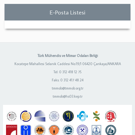
E-Posta Listesi
Türk Mühendis ve Mimar Odaları Birliği
Kocatepe Mahallesi Selanik Caddesi No:19/1 06420 Çankaya/ANKARA
Tel: 0 312 418 12 75
Faks: 0 312 417 48 24
tmmob@tmmob.org.tr
tmmob@hs03.kep.tr