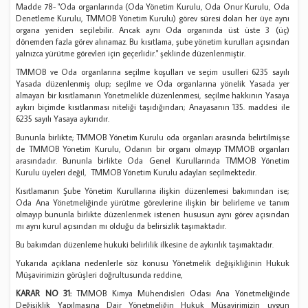
Madde 78- "Oda organlarında (Oda Yönetim Kurulu, Oda Onur Kurulu, Oda
Denetleme Kurulu, TMMOB Yönetim Kurulu) görev süresi dolan her üye aynı
organa yeniden seçilebilir. Ancak aynı Oda organında üst üste 3 (üç)
dönemden fazla görev alınamaz. Bu kısıtlama, şube yönetim kurulları açısından
yalnızca yürütme görevleri için geçerlidir." şeklinde düzenlenmiştir.
TMMOB ve Oda organlarına seçilme koşulları ve seçim usulleri 6235 sayılı
Yasada düzenlenmiş olup; seçilme ve Oda organlarına yönelik Yasada yer
almayan bir kısıtlamanın Yönetmelikle düzenlenmesi, seçilme hakkının Yasaya
aykırı biçimde kısıtlanması niteliği taşıdığından; Anayasanın 135. maddesi ile
6235 sayılı Yasaya aykırıdır.
Bununla birlikte; TMMOB Yönetim Kurulu oda organları arasında belirtilmişse
de TMMOB Yönetim Kurulu, Odanın bir organı olmayıp TMMOB organları
arasındadır. Bununla birlikte Oda Genel Kurullarında TMMOB Yönetim
Kurulu üyeleri değil, TMMOB Yönetim Kurulu adayları seçilmektedir.
Kısıtlamanın Şube Yönetim Kurullarına ilişkin düzenlemesi bakımından ise;
Oda Ana Yönetmeliğinde yürütme görevlerine ilişkin bir belirleme ve tanım
olmayıp bununla birlikte düzenlenmek istenen hususun aynı görev açısından
mı aynı kurul açısından mı olduğu da belirsizlik taşımaktadır.
Bu bakımdan düzenleme hukuki belirlilik ilkesine de aykırılık taşımaktadır.
Yukarıda açıklana nedenlerle söz konusu Yönetmelik değişikliğinin Hukuk
Müşavirimizin görüşleri doğrultusunda reddine,
KARAR NO 31:
TMMOB Kimya Mühendisleri Odası Ana Yönetmeliğinde
Değişiklik Yapılmasına Dair Yönetmeliğin Hukuk Müşavirimizin uygun