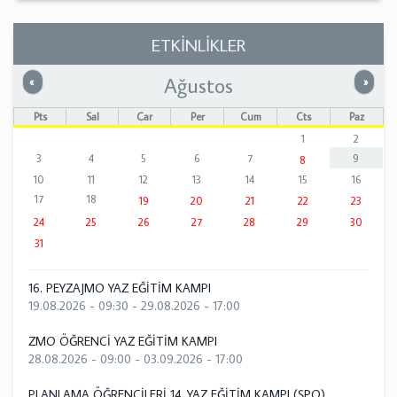
ETKİNLİKLER
Ağustos
Önceki
Sonrak
«
»
Pts
Sal
Çar
Per
Cum
Cts
Paz
1
2
3
4
5
6
7
9
8
10
11
12
13
14
15
16
17
18
19
20
21
22
23
24
25
26
27
28
29
30
31
16. PEYZAJMO YAZ EĞİTİM KAMPI
19.08.2026 - 09:30
-
29.08.2026 - 17:00
ZMO ÖĞRENCİ YAZ EĞİTİM KAMPI
28.08.2026 - 09:00
-
03.09.2026 - 17:00
PLANLAMA ÖĞRENCİLERİ 14. YAZ EĞİTİM KAMPI (ŞPO)