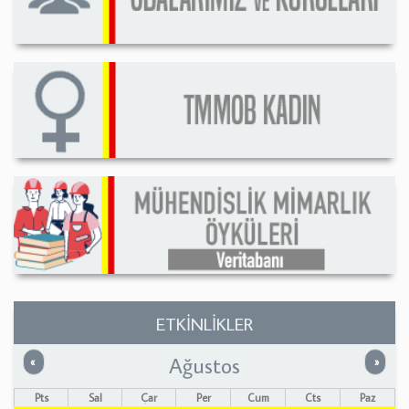
ETKİNLİKLER
Ağustos
Önceki
Sonrak
«
»
Pts
Sal
Çar
Per
Cum
Cts
Paz