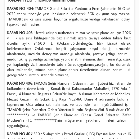
TOPLANTI YERİ : TMMOB Mimarlar Odası
KARAR NO 404:
TMMOB Genel Sekreter Yardımcısı Eren Şahiner’in 16 Ocak
2026 tarihi itibariyle yasal haklarının ödenerek SGK çıkışının yapılmasına,
TMMOB'deki çalışma süresi boyunca örgütümüze verdiği katkılardan dolayı
teşekkür edilmesine,
KARAR NO 405:
Ücretli çalışan mühendis, mimar ve şehir plancıları için 2026
yılı ilk işe giriş bildirgesinde baz alınmak üzere tavsiye edilen taban brüt
ücretin aylık 94.500 TL (Doksandörtbinbeşyüz Türk Lirası) olarak
belirlenmesine; Odalarınca belgeli çalışmanın koşul olduğu uzmanlık
alanlarında, mesleki deneyimin arandığı alanlarda, şantiye şefliği, sorumlu
müdürlük, iş güvenliği uzmanlığı, yapı denetim elemanı, daimi nezaretçi, uzak
yol kaptanlığı vb. hizmetlerde taban ücret uygulanmayacağını, bu durumda
olan mühendis, mimar, şehir plancılarının ücretlerinin alınan sorumluluk
gereği taban ücretin üzerinde olmasına,
KARAR NO 406
: TMMOB Şehir Plancıları Odasının, İzmir Şubesi hizmetlerinde
kullanılmak üzere İzmir İli, Konak İlçesi, Kahramanlar Mahallesi, 7770 Ada, 1
Parsel, 4 Numaralı Bağımsız Bölüm’de kayıtlı bulunan Kahramanlar Mahallesi
Nevzat Güzelırmak Sokak Dış Kapı No:2-8A, Daire 4 adresinde bulunan
taşınmazın Oda adına satın alınması ve tapu işlemlerinin yürütülmesi için
TMMOB Şehir Plancıları Odası Yönetim Kurulu Başkanı Akif Burak Atlar (TC
***********) ve TMMOB Şehir Plancıları Odası Genel Sekreteri Zafer
Mutluer’in (TC ***********)’nin müştereken yetkilendirilmeleri talebinin
uygunluğuna,
KARAR NO 407:
5307 Sıvılaştırılmış Petrol Gazları (LPG) Piyasası Kanunu ve 16