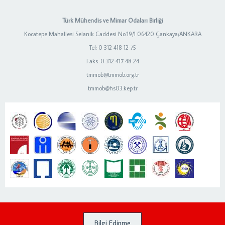
Türk Mühendis ve Mimar Odaları Birliği
Kocatepe Mahallesi Selanik Caddesi No:19/1 06420 Çankaya/ANKARA
Tel: 0 312 418 12 75
Faks: 0 312 417 48 24
tmmob@tmmob.org.tr
tmmob@hs03.kep.tr
Bilgi Edinme