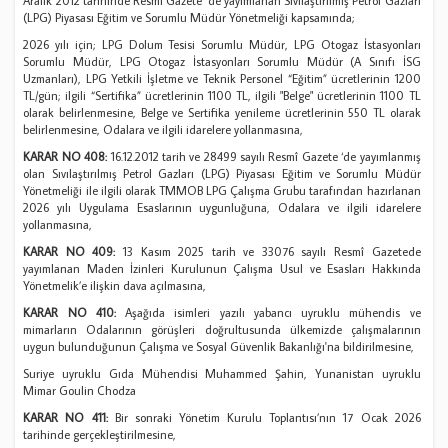
Aralık 2012 tarihinde Resmî Gazete ’de yayımlanan Sıvılaştırılmış Petrol Gazları
(LPG) Piyasası Eğitim ve Sorumlu Müdür Yönetmeliği kapsamında;
2026 yılı için; LPG Dolum Tesisi Sorumlu Müdür, LPG Otogaz İstasyonları
Sorumlu Müdür, LPG Otogaz İstasyonları Sorumlu Müdür (A Sınıfı İSG
Uzmanları), LPG Yetkili İşletme ve Teknik Personel “Eğitim” ücretlerinin 1200
TL/gün; ilgili “Sertifika” ücretlerinin 1100 TL, ilgili "Belge" ücretlerinin 1100 TL
olarak belirlenmesine, Belge ve Sertifika yenileme ücretlerinin 550 TL olarak
belirlenmesine, Odalara ve ilgili idarelere yollanmasına,
KARAR NO 408:
16.12.2012 tarih ve 28499 sayılı Resmî Gazete ‘de yayımlanmış
olan Sıvılaştırılmış Petrol Gazları (LPG) Piyasası Eğitim ve Sorumlu Müdür
Yönetmeliği ile ilgili olarak TMMOB LPG Çalışma Grubu tarafından hazırlanan
2026 yılı Uygulama Esaslarının uygunluğuna, Odalara ve ilgili idarelere
yollanmasına,
KARAR NO 409:
13 Kasım 2025 tarih ve 33076 sayılı Resmî Gazetede
yayımlanan Maden İzinleri Kurulunun Çalışma Usul ve Esasları Hakkında
Yönetmelik’e ilişkin dava açılmasına,
KARAR NO 410:
Aşağıda isimleri yazılı yabancı uyruklu mühendis ve
mimarların Odalarının görüşleri doğrultusunda ülkemizde çalışmalarının
uygun bulunduğunun Çalışma ve Sosyal Güvenlik Bakanlığı'na bildirilmesine,
Suriye uyruklu Gıda Mühendisi Muhammed Şahin, Yunanistan uyruklu
Mimar Goulin Chodza
KARAR NO 411:
Bir sonraki Yönetim Kurulu Toplantısı’nın 17 Ocak 2026
tarihinde gerçekleştirilmesine,