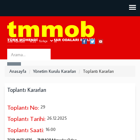
Site Haritası
RSS
Bize Ulaşın
Search
ARA
this
Anasayfa
Yönetim Kurulu Kararları
Toplantı Kararları
site
Toplantı Kararları
Toplantı No:
29
Toplantı Tarihi:
26.12.2025
Toplantı Saati:
16:00