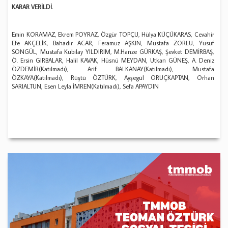
KARAR VERİLDİ.
Emin KORAMAZ, Ekrem POYRAZ, Özgür TOPÇU, Hülya KÜÇÜKARAS, Cevahir
Efe AKÇELİK, Bahadır ACAR, Feramuz AŞKIN, Mustafa ZORLU, Yusuf
SONGÜL, Mustafa Kubilay YILDIRIM, M.Hanze GÜRKAŞ, Şevket DEMİRBAŞ,
Ö. Ersin GIRBALAR, Halil KAVAK, Hüsnü MEYDAN, Utkan GÜNEŞ, A. Deniz
ÖZDEMİR(Katılmadı), Arif BALKANAY(Katılmadı), Mustafa
ÖZKAYA(Katılmadı), Rüştü ÖZTÜRK, Ayşegül ORUÇKAPTAN, Orhan
SARIALTUN, Esen Leyla İMREN(Katılmadı), Sefa APAYDIN