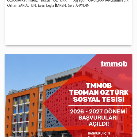
ÖZKAYA(Katılmadı), Rüştü ÖZTÜRK, Ayşegül ORUÇKAPTAN(Katılmadı),
Orhan SARIALTUN, Esen Leyla İMREN, Sefa APAYDIN