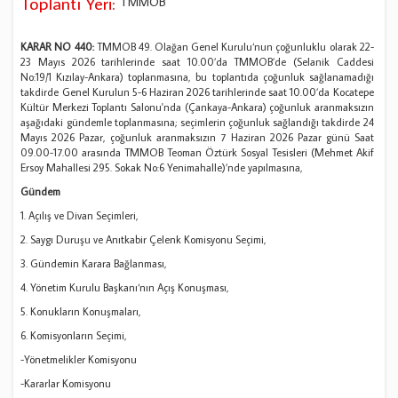
Toplantı Yeri:
TMMOB
KARAR NO 440:
TMMOB 49. Olağan Genel Kurulu‘nun çoğunluklu olarak 22-
23 Mayıs 2026 tarihlerinde saat 10.00’da TMMOB’de (Selanik Caddesi
No:19/1 Kızılay-Ankara) toplanmasına, bu toplantıda çoğunluk sağlanamadığı
takdirde Genel Kurulun 5-6 Haziran 2026 tarihlerinde saat 10.00’da Kocatepe
Kültür Merkezi Toplantı Salonu'nda (Çankaya-Ankara) çoğunluk aranmaksızın
aşağıdaki gündemle toplanmasına; seçimlerin çoğunluk sağlandığı takdirde 24
Mayıs 2026 Pazar, çoğunluk aranmaksızın 7 Haziran 2026 Pazar günü Saat
09.00-17.00 arasında TMMOB Teoman Öztürk Sosyal Tesisleri (Mehmet Akif
Ersoy Mahallesi 295. Sokak No:6 Yenimahalle)’nde yapılmasına,
Gündem
1. Açılış ve Divan Seçimleri,
2. Saygı Duruşu ve Anıtkabir Çelenk Komisyonu Seçimi,
3. Gündemin Karara Bağlanması,
4. Yönetim Kurulu Başkanı‘nın Açış Konuşması,
5. Konukların Konuşmaları,
6. Komisyonların Seçimi,
-Yönetmelikler Komisyonu
-Kararlar Komisyonu