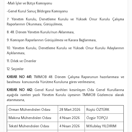
-Mali İşler ve Bütçe Komisyonu
-Genel Kurul Sonuç Bildirgesi Komisyonu
7. Yönetim Kurulu, Denetleme Kurulu ve Yüksek Onur Kurulu Çalışma
Raporlarının Okunması, Görüşülmesi,
8. 48. Dönem Yönetim Kurulu‘nun Aklanması,
9. Komisyon Raporlarının Görüşülmesi ve Karara Bağlanması,
10. Yönetim Kurulu, Denetleme Kurulu ve Yüksek Onur Kurulu Adaylarının
Açıklanması,
11. Dilek ve Öneriler
12. Seçimler
KARAR NO 441:
TMMOB 48. Dönem Çalışma Raporunun hazırlanması ve
basılması konusunda Yürütme Kuruluna görev verilmesine,
KARAR NO 442:
Genel Kurul tarihleri kesinleşen Oda Genel Kurullarına
aşağıda isimleri yazılı Yönetim Kurulu üyesinin TMMOB Gözlemcisi olarak
atanmasına,
Orman Mühendisleri Odası
28 Mart 2026
Rüştü ÖZTÜRK
Makina Mühendisleri Odası
4 Nisan 2026
Özgür TOPÇU
Tekstil Mühendisleri Odası
4 Nisan 2026
M.Kubilay YILDIRIM