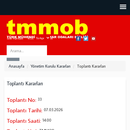
Site Haritası
RSS
Bize Ulaşın
Search
ARA
this
Anasayfa
Yönetim Kurulu Kararları
Toplantı Kararları
site
Toplantı Kararları
Toplantı No:
33
Toplantı Tarihi:
07.03.2026
Toplantı Saati:
14:00