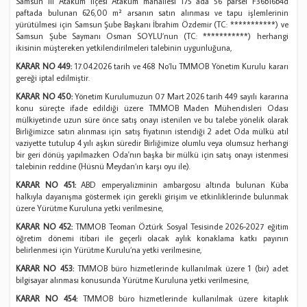
Samsun ili Atakum ilçesi Atakum mahallesi 175 ada 56 parsel F36b16b4d
paftada bulunan 626,00 m² arsanın satın alınması ve tapu işlemlerinin
yürütülmesi için Samsun Şube Başkanı İbrahim Özdemir (TC: ***********) ve
Samsun Şube Saymanı Osman SOYLU’nun (TC: ***********) herhangi
ikisinin müştereken yetkilendirilmeleri talebinin uygunluğuna,
KARAR NO 449:
17.04.2026 tarih ve 468 No’lu TMMOB Yönetim Kurulu kararı
gereği iptal edilmiştir.
KARAR NO 450:
Yönetim Kurulumuzun 07 Mart 2026 tarih 449 sayılı kararına
konu süreçte ifade edildiği üzere TMMOB Maden Mühendisleri Odası
mülkiyetinde uzun süre önce satış onayı istenilen ve bu talebe yönelik olarak
Birliğimizce satın alınması için satış fiyatının istendiği 2 adet Oda mülkü atıl
vaziyette tutulup 4 yılı aşkın süredir Birliğimize olumlu veya olumsuz herhangi
bir geri dönüş yapılmazken Oda'nın başka bir mülkü için satış onayı istenmesi
talebinin reddine (Hüsnü Meydan’ın karşı oyu ile).
KARAR NO 451:
ABD emperyalizminin ambargosu altında bulunan Küba
halkıyla dayanışma göstermek için gerekli girişim ve etkinliklerinde bulunmak
üzere Yürütme Kuruluna yetki verilmesine,
KARAR NO 452:
TMMOB Teoman Öztürk Sosyal Tesisinde 2026-2027 eğitim
öğretim dönemi itibari ile geçerli olacak aylık konaklama katkı payının
belirlenmesi için Yürütme Kurulu’na yetki verilmesine,
KARAR NO 453:
TMMOB büro hizmetlerinde kullanılmak üzere 1 (bir) adet
bilgisayar alınması konusunda Yürütme Kuruluna yetki verilmesine,
KARAR NO 454:
TMMOB büro hizmetlerinde kullanılmak üzere kitaplık