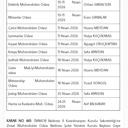
10-11 Nisan
Elektrik Mühendisleri Odası
Orhan SARIALTUN
2026
10-11 Nisan
Mimarlar Odası
Ersin GIRBALAR
2026
Çevre Mühendisleri Odası
11 Nisan 2026
Hüsnü MEYDAN
İçmimarlar Odası
11 Nisan 2026
Hülya KÜÇÜKARAS
İnşaat Mühendisleri Odası
11 Nisan 2026
Ayşegül ORUÇKAPTAN
Kimya Mühendisleri Odası
11 Nisan 2026
Sefa APAYDIN
Jeofizik Mühendisleri Odası
18 Nisan 2026
Hülya KÜÇÜKARAS
Gemi Mak.İşl.Mühendisleri
18 Nisan 2026
Hüsnü MEYDAN
odası
Meteoroloji Mühendisleri
18 Nisan 2026
Yusuf SONGÜL
Odası
Jeoloji Mühendisleri Odası
25 Nisan 2026
Sefa APAYDIN
24-25 Nisan
Harita ve Kadastro Müh. Odası
Arif BALKANAY
2026
KARAR NO 443:
TMMOB Balıkesir İl Koordinasyon Kurulu Sekreterliği’ne
Ziraat Mühendisleri Odası Balıkesir Şube Yönetim Kurulu Başkanı Gaye