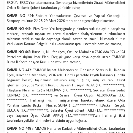
ERGÜN ERSOY’un atanmasına, Sekreterya hizmetlerinin Ziraat Mühendisleri
Odası Balıkesir Şubesi tarafından yürütülmesine,
KARAR NO 444:
Bodrum Yarımadasının Çevresel ve Yapısal Geleceği II.
Sempozyumu’nun 27-28-29 Mart 2026 tarihlerinde gerçekleştirilmesine,
KARAR NO 445:
Efes Ören Yeri bitişiğinde yürütülen hukuka aykırı karşılama
merkezi, otopark inşaatı ve çevre düzenleme faaliyetlerinin durdurulması
talebinin reddi işlemi ile dayanağı olarak gösterilen İzmir 1 Numaralı Kültür
Varlıklarını Koruma Bölge Kurulu kararlarının iptali istemiyle dava açılmasına,
KARAR NO 446:
Bursa ili, Nilüfer ilçesi, Özlüce Mahallesi 2246 Ada 153 ve 154
Parsellere ilişkin İmar Planı Değişikliğine karşı dava açmak üzere TMMOB
Bursa İl Koordinasyon Kuruluna yetki verilmesine,
KARAR NO 447:
TMMOB İnşaat Mühendisleri Odası’nın Samsun İli, İlkadım
İlçesi, Kılıçdede Mahallesi, 7936 ada, 1 no’lu parselde kayıtlı bulunan (1 no’lu
bağımsız bölüm) taşınmazın satışının uygunluğuna, satış ve tapu tescil
işlemleri için Şube Yönetim Kurulu Başkanı Hüseyin TALAK (T.C: ***********),
II.Başkanı Neriman Çağla PEHLİVAN (T.C: ***********), Sekreter Üyesi Sedat
KURNAZ (T.C: ***********) ve Sayman Üyesi Özgün ALBAYRAK’ın (T.C:
***********) herhangi ikisinin müştereken hareket etmek üzere Oda
Yönetim Kurulu Başkanı Nusret SUNA (T.C.:***********), II.Başkanı Selçuk
ULUATA (T.C.:***********), Sekreter Üyesi Bülent TATLI (T.C.: ***********)
veya Sayman Üyesi ÖZER AKKUŞ (T.C.:***********)‘tan herhangi ikisi
tarafından yetkilendirilmeleri talebinin uygunluğuna,
KARAR NO 448 :
TMMOB Harita ve Kadastro Mühendisleri Odası tarafından