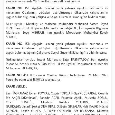
alınması konusunda Yürütme Kuruluna yetki verilmesine,
KARAR NO 455:
Aşağıda isimleri yazılı yabancı uyruklu mühendis ve
mimarların Odalarının görüşleri doğrultusunda ülkemizde çalışmalarının
uygun bulunduğunun Çalışma ve Sosyal Güvenlik Bakanlığı'na bildirilmesine,
Mısır uyruklu Metalurji ve Malzeme Mühendisi Mohamed Sameh Sayed
REZK, İran uyruklu Bilgisayar Mühendisi Sohrab JALALI, İran uyruklu Bilgisayar
Mühendisi Sogol MEHRABI, İran uyruklu Mekatronik Mühendisi Kaveh
SEDIGH,
KARAR NO 456:
Aşağıda isimleri yazılı yabancı uyruklu mühendis ve
mimarların Odalarının görüşleri doğrultusunda ülkemizde çalışmalarının
uygun bulunmadığının Çalışma ve Sosyal Güvenlik Bakanlığı'na bildirilmesine,
Türkmenistan uyruklu İnşaat Mühendisi Batyr BABNIYAZOV, İran uyruklu
İnşaat Mühendisi Nava SHOJAEIYAN, Filistin uyruklu Mekatronik Mühendisi
Mohammed ALASHQAR,
KARAR NO 457:
Bir sonraki Yönetim Kurulu toplantısının 26 Mart 2026
Perşembe günü saat 16.00'da yapılmasına,
KARAR VERİLDİ.
Emin KORAMAZ, Ekrem POYRAZ, Özgür TOPÇU, Hülya KÜÇÜKARAS, Cevahir
Efe AKÇELİK(Katılmadı), Bahadır ACAR, Feramuz AŞKIN, Mustafa ZORLU,
Yusuf SONGÜL, Mustafa Kubilay YILDIRIM, M.Hanze
GÜRKAŞ(Katılmadı)Şevket DEMİRBAŞ, Ö. Ersin GIRBALAR, Halil KAVAK, Hüsnü
MEYDAN, Utkan GÜNEŞ, A. Deniz ÖZDEMİR, Arif BALKANAY, Mustafa