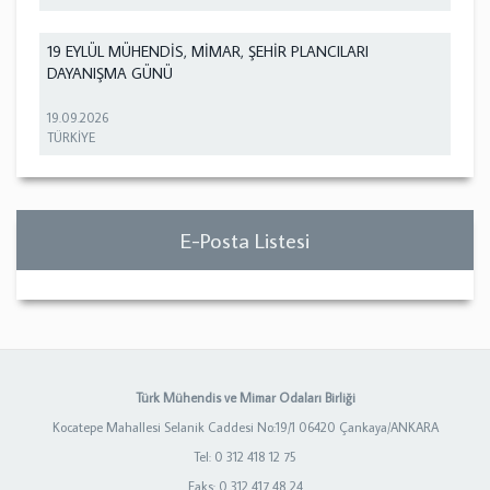
19 EYLÜL MÜHENDİS, MİMAR, ŞEHİR PLANCILARI
DAYANIŞMA GÜNÜ
19.09.2026
TÜRKİYE
E-Posta Listesi
Türk Mühendis ve Mimar Odaları Birliği
Kocatepe Mahallesi Selanik Caddesi No:19/1 06420 Çankaya/ANKARA
Tel: 0 312 418 12 75
Faks: 0 312 417 48 24