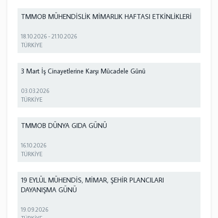
TMMOB MÜHENDİSLİK MİMARLIK HAFTASI ETKİNLİKLERİ
18.10.2026
-
21.10.2026
TÜRKİYE
3 Mart İş Cinayetlerine Karşı Mücadele Günü
03.03.2026
TÜRKİYE
TMMOB DÜNYA GIDA GÜNÜ
16.10.2026
TÜRKİYE
19 EYLÜL MÜHENDİS, MİMAR, ŞEHİR PLANCILARI
DAYANIŞMA GÜNÜ
19.09.2026