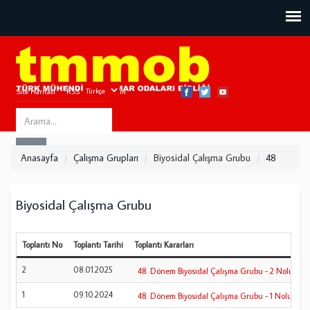
Site Haritası
RSS
Bize Ulaşın
Search
ARA
this
Anasayfa
Çalışma Grupları
Biyosidal Çalışma Grubu
48
site
Biyosidal Çalışma Grubu
Toplantı No
Toplantı Tarihi
Toplantı Kararları
2
08.01.2025
48. Dönem Biyosidal Çalışma Grubu - 2 Nolu Topla
1
09.10.2024
48. Dönem Biyosidal Çalışma Grubu - 1 Nolu Topla