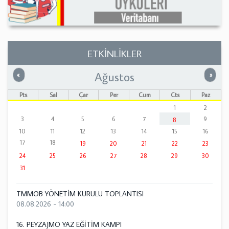
ETKİNLİKLER
Ağustos
Önceki
Sonrak
«
»
Pts
Sal
Çar
Per
Cum
Cts
Paz
1
2
3
4
5
6
7
9
8
10
11
12
13
14
15
16
17
18
19
20
21
22
23
24
25
26
27
28
29
30
31
TMMOB YÖNETİM KURULU TOPLANTISI
08.08.2026 - 14:00
16. PEYZAJMO YAZ EĞİTİM KAMPI