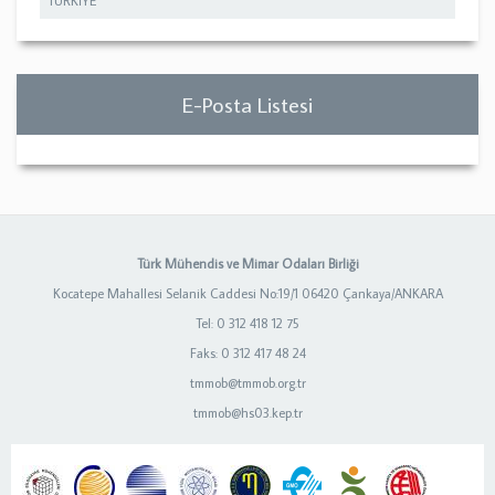
TÜRKİYE
E-Posta Listesi
Türk Mühendis ve Mimar Odaları Birliği
Kocatepe Mahallesi Selanik Caddesi No:19/1 06420 Çankaya/ANKARA
Tel: 0 312 418 12 75
Faks: 0 312 417 48 24
tmmob@tmmob.org.tr
tmmob@hs03.kep.tr