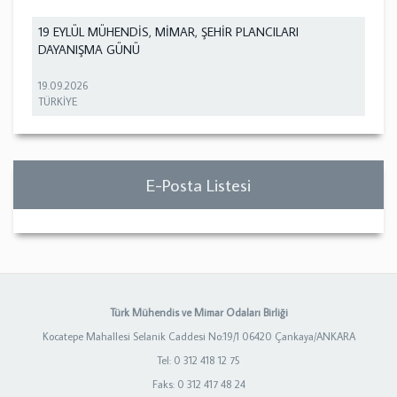
19 EYLÜL MÜHENDİS, MİMAR, ŞEHİR PLANCILARI
DAYANIŞMA GÜNÜ
19.09.2026
TÜRKİYE
E-Posta Listesi
Türk Mühendis ve Mimar Odaları Birliği
Kocatepe Mahallesi Selanik Caddesi No:19/1 06420 Çankaya/ANKARA
Tel: 0 312 418 12 75
Faks: 0 312 417 48 24