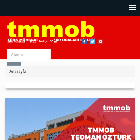
Site Haritası
RSS
Bize Ulaşın
Search
ARA
this
Anasayfa
site