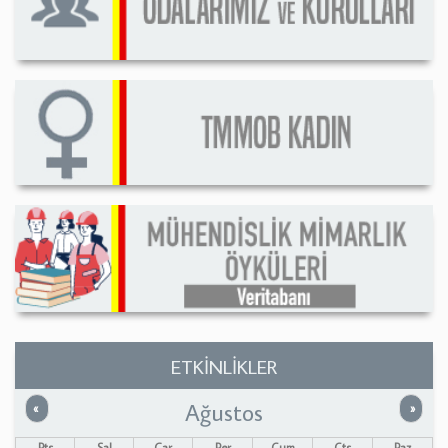
ETKİNLİKLER
Ağustos
Önceki
Sonrak
«
»
Pts
Sal
Çar
Per
Cum
Cts
Paz