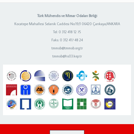
Türk Mühendis ve Mimar Odaları Birliği
Kocatepe Mahallesi Selanik Caddesi No:19/1 06420 Çankaya/ANKARA
Tel: 0 312 418 12 75
Faks: 0 312 417 48 24
tmmob@tmmob.org.tr
tmmob@hs03.kep.tr