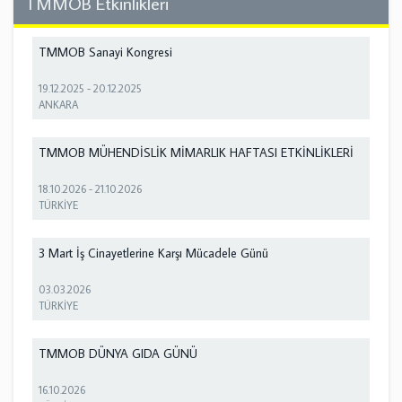
TMMOB Etkinlikleri
TMMOB Sanayi Kongresi
19.12.2025
-
20.12.2025
ANKARA
TMMOB MÜHENDİSLİK MİMARLIK HAFTASI ETKİNLİKLERİ
18.10.2026
-
21.10.2026
TÜRKİYE
3 Mart İş Cinayetlerine Karşı Mücadele Günü
03.03.2026
TÜRKİYE
TMMOB DÜNYA GIDA GÜNÜ
16.10.2026