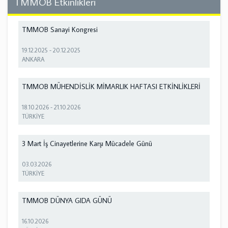
TMMOB Etkinlikleri
TMMOB Sanayi Kongresi
19.12.2025
-
20.12.2025
ANKARA
TMMOB MÜHENDİSLİK MİMARLIK HAFTASI ETKİNLİKLERİ
18.10.2026
-
21.10.2026
TÜRKİYE
3 Mart İş Cinayetlerine Karşı Mücadele Günü
03.03.2026
TÜRKİYE
TMMOB DÜNYA GIDA GÜNÜ
16.10.2026