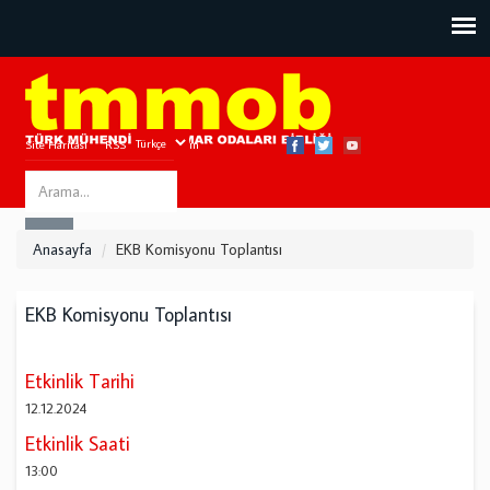
Site Haritası
RSS
Bize Ulaşın
Search
ARA
this
Anasayfa
EKB Komisyonu Toplantısı
site
EKB Komisyonu Toplantısı
Etkinlik Tarihi
12.12.2024
Etkinlik Saati
13:00