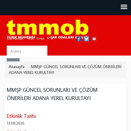
Site Haritası
RSS
Bize Ulaşın
Search
ARA
this
Anasayfa
MMŞP GÜNCEL SORUNLARI VE ÇÖZÜM ÖNERİLERİ
site
ADANA YEREL KURULTAYI
MMŞP GÜNCEL SORUNLARI VE ÇÖZÜM
ÖNERİLERİ ADANA YEREL KURULTAYI
Etkinlik Tarihi
13.09.2025