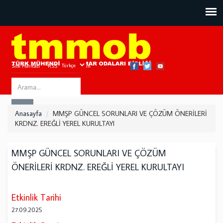
Site Haritası
RSS
Bize Ulaşın
Search
ARA
this
Anasayfa
MMŞP GÜNCEL SORUNLARI VE ÇÖZÜM ÖNERİLERİ
site
KRDNZ. EREĞLİ YEREL KURULTAYI
MMŞP GÜNCEL SORUNLARI VE ÇÖZÜM
ÖNERİLERİ KRDNZ. EREĞLİ YEREL KURULTAYI
Etkinlik Tarihi
27.09.2025