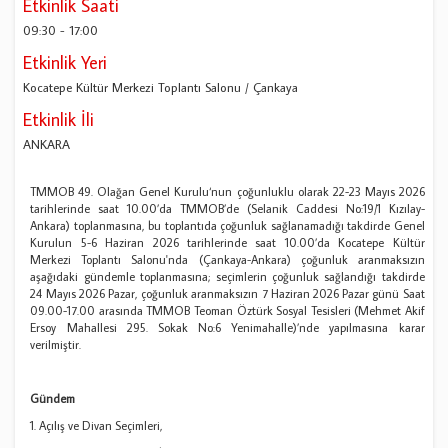
Etkinlik Saati
09:30
-
17:00
Etkinlik Yeri
Kocatepe Kültür Merkezi Toplantı Salonu / Çankaya
Etkinlik İli
ANKARA
TMMOB 49. Olağan Genel Kurulu‘nun çoğunluklu olarak 22-23 Mayıs 2026
tarihlerinde saat 10.00’da TMMOB’de (Selanik Caddesi No:19/1 Kızılay-
Ankara) toplanmasına, bu toplantıda çoğunluk sağlanamadığı takdirde Genel
Kurulun 5-6 Haziran 2026 tarihlerinde saat 10.00’da Kocatepe Kültür
Merkezi Toplantı Salonu'nda (Çankaya-Ankara) çoğunluk aranmaksızın
aşağıdaki gündemle toplanmasına; seçimlerin çoğunluk sağlandığı takdirde
24 Mayıs 2026 Pazar, çoğunluk aranmaksızın 7 Haziran 2026 Pazar günü Saat
09.00-17.00 arasında TMMOB Teoman Öztürk Sosyal Tesisleri (Mehmet Akif
Ersoy Mahallesi 295. Sokak No:6 Yenimahalle)’nde yapılmasına karar
verilmiştir.
Gündem
1. Açılış ve Divan Seçimleri,