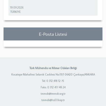
19.09.2026
TÜRKİYE
E-Posta Listesi
Türk Mühendis ve Mimar Odaları Birliği
Kocatepe Mahallesi Selanik Caddesi No:19/1 06420 Çankaya/ANKARA
Tel: 0 312 418 12 75
Faks: 0 312 417 48 24
tmmob@tmmob.org.tr
tmmob@hs03.kep.tr