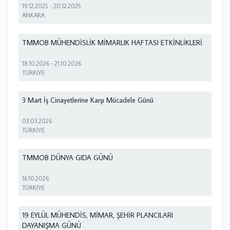
19.12.2025
-
20.12.2025
ANKARA
TMMOB MÜHENDİSLİK MİMARLIK HAFTASI ETKİNLİKLERİ
18.10.2026
-
21.10.2026
TÜRKİYE
3 Mart İş Cinayetlerine Karşı Mücadele Günü
03.03.2026
TÜRKİYE
TMMOB DÜNYA GIDA GÜNÜ
16.10.2026
TÜRKİYE
19 EYLÜL MÜHENDİS, MİMAR, ŞEHİR PLANCILARI
DAYANIŞMA GÜNÜ