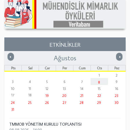
ETKİNLİKLER
Ağustos
Önceki
Sonrak
«
»
Pts
Sal
Çar
Per
Cum
Cts
Paz
1
2
3
4
5
6
7
9
8
10
11
12
13
14
15
16
17
18
19
20
21
22
23
24
25
26
27
28
29
30
31
TMMOB YÖNETİM KURULU TOPLANTISI