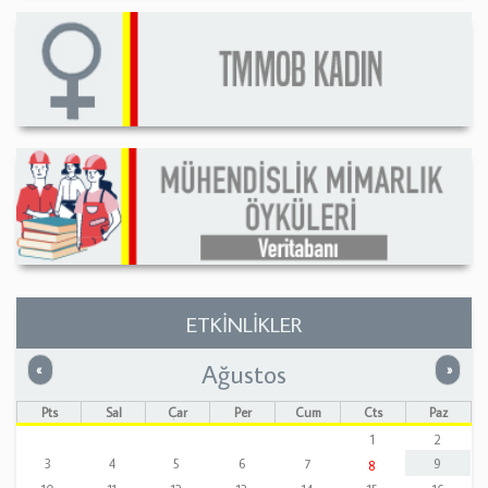
ETKİNLİKLER
Ağustos
Önceki
Sonrak
«
»
Pts
Sal
Çar
Per
Cum
Cts
Paz
1
2
3
4
5
6
7
9
8