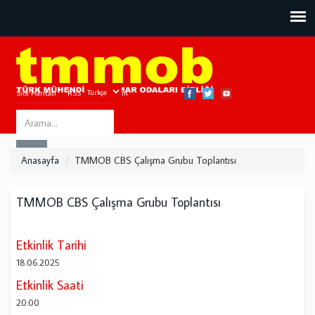
Site Haritası
RSS
Bize Ulaşın
Search
ARA
this
Anasayfa
TMMOB CBS Çalışma Grubu Toplantısı
site
TMMOB CBS Çalışma Grubu Toplantısı
Etkinlik Tarihi
18.06.2025
Etkinlik Saati
20:00