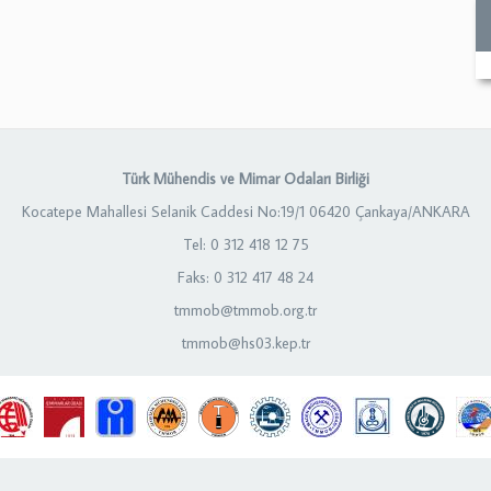
Türk Mühendis ve Mimar Odaları Birliği
Kocatepe Mahallesi Selanik Caddesi No:19/1 06420 Çankaya/ANKARA
Tel: 0 312 418 12 75
Faks: 0 312 417 48 24
tmmob@tmmob.org.tr
tmmob@hs03.kep.tr