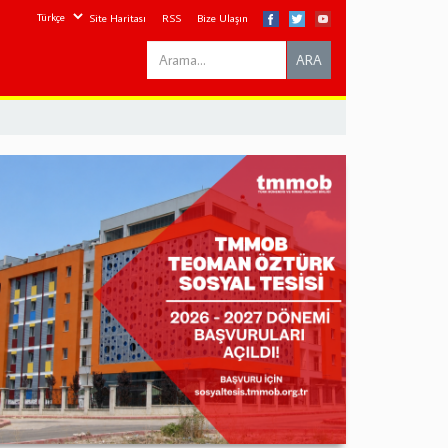
Site Haritası
RSS
Bize Ulaşın
Search
ARA
this
site