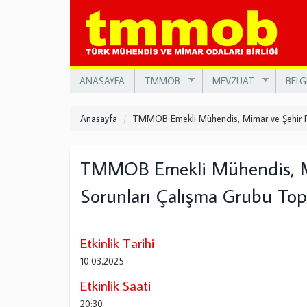
Ana
içeriğe
atla
ANASAYFA
TMMOB
MEVZUAT
BELG
Anasayfa
TMMOB Emekli Mühendis, Mimar ve Şehir Pla
TMMOB Emekli Mühendis, Mim
Sorunları Çalışma Grubu Topl
Etkinlik Tarihi
10.03.2025
Etkinlik Saati
20:30