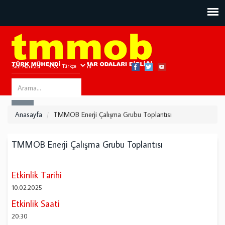
Site Haritası
RSS
Bize Ulaşın
Search
ARA
this
Anasayfa
TMMOB Enerji Çalışma Grubu Toplantısı
site
TMMOB Enerji Çalışma Grubu Toplantısı
Etkinlik Tarihi
10.02.2025
Etkinlik Saati
20:30