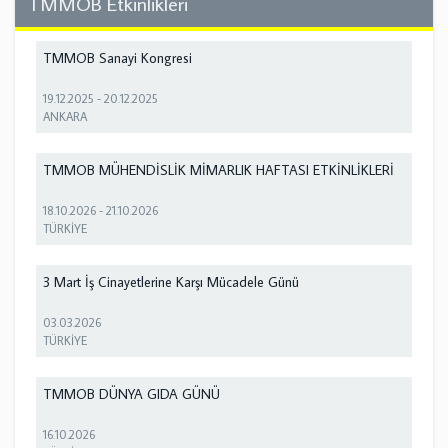
TMMOB Etkinlikleri
TMMOB Sanayi Kongresi
19.12.2025
-
20.12.2025
ANKARA
TMMOB MÜHENDİSLİK MİMARLIK HAFTASI ETKİNLİKLERİ
18.10.2026
-
21.10.2026
TÜRKİYE
3 Mart İş Cinayetlerine Karşı Mücadele Günü
03.03.2026
TÜRKİYE
TMMOB DÜNYA GIDA GÜNÜ
16.10.2026