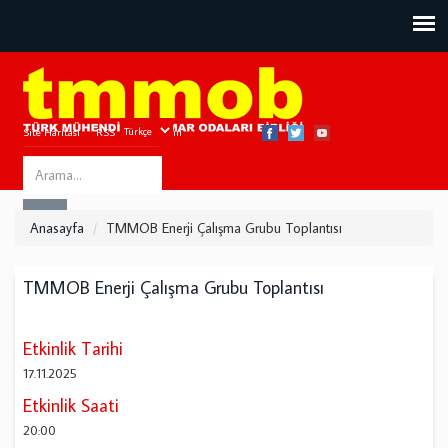
Site Haritası
RSS
Bize Ulaşın
Search
ARA
this
Anasayfa
TMMOB Enerji Çalışma Grubu Toplantısı
site
TMMOB Enerji Çalışma Grubu Toplantısı
Etkinlik Tarihi
17.11.2025
Etkinlik Saati
20:00