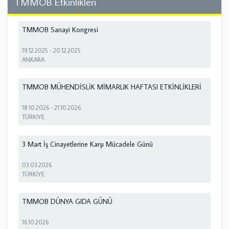
TMMOB Etkinlikleri
TMMOB Sanayi Kongresi
19.12.2025
-
20.12.2025
ANKARA
TMMOB MÜHENDİSLİK MİMARLIK HAFTASI ETKİNLİKLERİ
18.10.2026
-
21.10.2026
TÜRKİYE
3 Mart İş Cinayetlerine Karşı Mücadele Günü
03.03.2026
TÜRKİYE
TMMOB DÜNYA GIDA GÜNÜ
16.10.2026