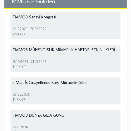
TMMOB Etkinlikleri
TMMOB Sanayi Kongresi
19.12.2025
-
20.12.2025
ANKARA
TMMOB MÜHENDİSLİK MİMARLIK HAFTASI ETKİNLİKLERİ
18.10.2026
-
21.10.2026
TÜRKİYE
3 Mart İş Cinayetlerine Karşı Mücadele Günü
03.03.2026
TÜRKİYE
TMMOB DÜNYA GIDA GÜNÜ
16.10.2026