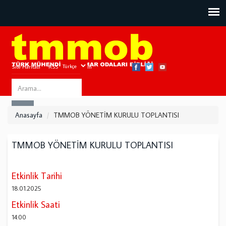
Site Haritası
RSS
Bize Ulaşın
Search
ARA
this
Anasayfa
TMMOB YÖNETİM KURULU TOPLANTISI
site
TMMOB YÖNETİM KURULU TOPLANTISI
Etkinlik Tarihi
18.01.2025
Etkinlik Saati
14:00