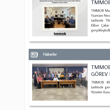
TMMOB'
TMMOB Maden
Yazmanı Necm
tarihinde T
Ekber Çakar
gerçekleştirdi
Haberler
TMMOB
GÖREV 
TMMOB 49. 
tarihinde ge
Yönetim Kurul