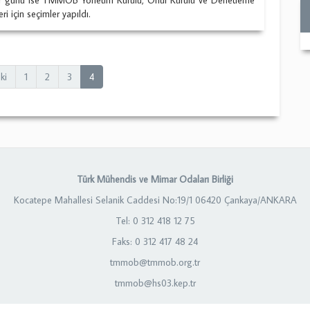
eri için seçimler yapıldı.
ki
1
2
3
4
Türk Mühendis ve Mimar Odaları Birliği
Kocatepe Mahallesi Selanik Caddesi No:19/1 06420 Çankaya/ANKARA
Tel: 0 312 418 12 75
Faks: 0 312 417 48 24
tmmob@tmmob.org.tr
tmmob@hs03.kep.tr