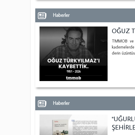
Haberler
OĞUZ T
TMMOB ve Ma
kademelerde
derin üzüntüs
Haberler
"UĞURL
ŞEHİRLE