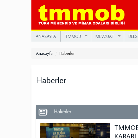
Ana
içeriğe
atla
ANASAYFA
TMMOB
MEVZUAT
BELG
Anasayfa
Haberler
Haberler
Haberler
TMMOB 
KARARL