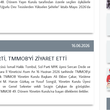
8. Dönem Yayın Kurulu tarafından özenle seçilen öykülerle
"Uğurlu Dev Tesislerden Yükselen Şehirler" kitabı Mayıs 2026'da
16.06.2026
Tİ, TMMOB'Yİ ZİYARET ETTİ
zcüsü İsmail Hakkı Tombul, Sol Parti MYK üyesi Sercan Dede ve
kara İl Yöneticisi Asım Arı 16 Haziran 2026 tarihinde TMMOB'yi
rek TMMOB Yönetim Kurulu Başkanı Ali Ekber Çakar, Yürütme
eri M. Hanze Gürkaş ve Yusuf Songül, Yönetim Kurulu Üyesi
r ve Genel Sekreter vekili Sezgin Çalışkan ile görüştüler.
MOB 49. Dönem Yönetim Kurulu'na başarı dileklerini ilettiler.