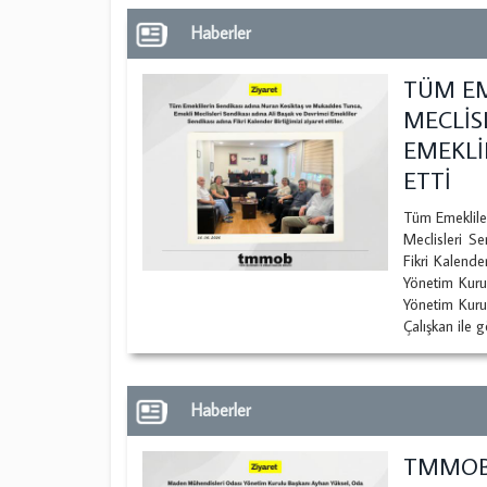
Haberler
TÜM EM
MECLİS
EMEKLİ
ETTİ
Tüm Emeklile
Meclisleri S
Fikri Kalend
Yönetim Kuru
Yönetim Kuru
Çalışkan ile g
Haberler
TMMOB 