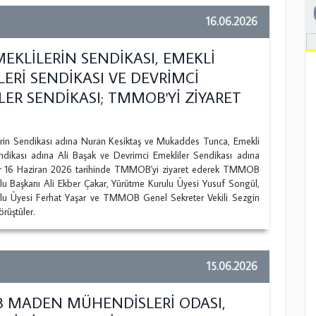
16.06.2026
EKLİLERİN SENDİKASI, EMEKLİ
LERİ SENDİKASI VE DEVRİMCİ
LER SENDİKASI; TMMOB'Yİ ZİYARET
rin Sendikası adına Nuran Kesiktaş ve Mukaddes Tunca, Emekli
endikası adına Ali Başak ve Devrimci Emekliler Sendikası adına
er 16 Haziran 2026 tarihinde TMMOB'yi ziyaret ederek TMMOB
lu Başkanı Ali Ekber Çakar, Yürütme Kurulu Üyesi Yusuf Songül,
lu Üyesi Ferhat Yaşar ve TMMOB Genel Sekreter Vekili Sezgin
örüştüler.
15.06.2026
MADEN MÜHENDİSLERİ ODASI,