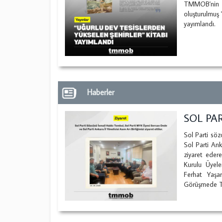
TMMOB'nin 4
oluşturulmuş 
yayımlandı.
Haberler
SOL PAR
Sol Parti sö
Sol Parti An
ziyaret ede
Kurulu Üyel
Ferhat Yaşa
Görüşmede TM