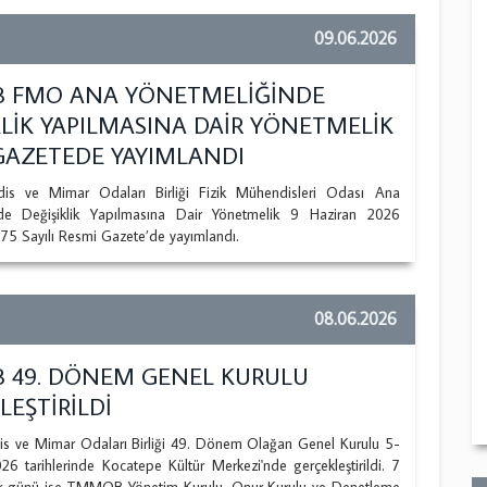
09.06.2026
 FMO ANA YÖNETMELİĞİNDE
KLİK YAPILMASINA DAİR YÖNETMELİK
GAZETEDE YAYIMLANDI
is ve Mimar Odaları Birliği Fizik Mühendisleri Odası Ana
nde Değişiklik Yapılmasına Dair Yönetmelik 9 Haziran 2026
275 Sayılı Resmi Gazete’de yayımlandı.
08.06.2026
 49. DÖNEM GENEL KURULU
LEŞTİRİLDİ
s ve Mimar Odaları Birliği 49. Dönem Olağan Genel Kurulu 5-
6 tarihlerinde Kocatepe Kültür Merkezi'nde gerçekleştirildi. 7
ar günü ise TMMOB Yönetim Kurulu, Onur Kurulu ve Denetleme