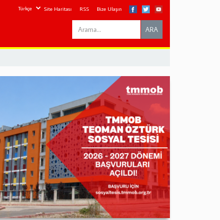
Site Haritası
RSS
Bize Ulaşın
Search
ARA
this
site