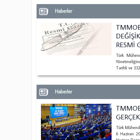
Haberler
TMMOB
DEĞİŞİ
RESMİ 
Türk Mühend
Yönetmeliği
Tarihli ve 33
Haberler
TMMOB
GERÇEK
Türk Mühendi
6 Haziran 202
Haziran Paz