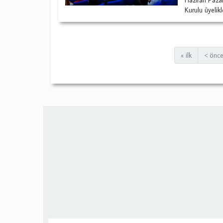
Kurulu üyelikl
« ilk
< önce