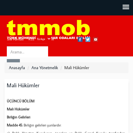
Site Haritası
RSS
Bize Ulaşın
Search
ARA
this
Anasayfa
Ana Yönetmelik
Mali Hükümler
site
Mali Hükümler
ÜÇÜNCÜ BÖLÜM
Mali Hükümler
Birliğin Gelirleri
Madde 45:
Birliğin gelirleri şunlardır: