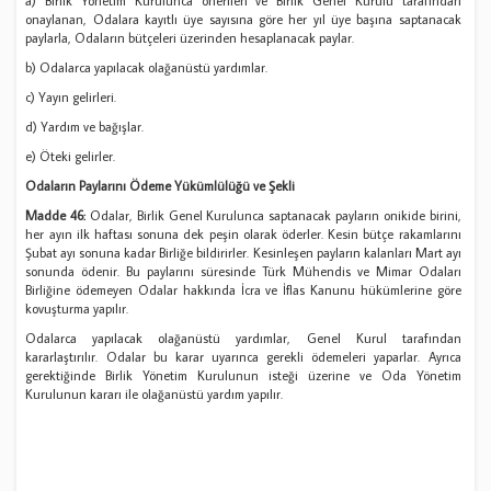
a) Birlik Yönetim Kurulunca önerilen ve Birlik Genel Kurulu tarafından
onaylanan, Odalara kayıtlı üye sayısına göre her yıl üye başına saptanacak
paylarla, Odaların bütçeleri üzerinden hesaplanacak paylar.
b) Odalarca yapılacak olağanüstü yardımlar.
c) Yayın gelirleri.
d) Yardım ve bağışlar.
e) Öteki gelirler.
Odaların Paylarını Ödeme Yükümlülüğü ve Şekli
Madde 46:
Odalar, Birlik Genel Kurulunca saptanacak payların onikide birini,
her ayın ilk haftası sonuna dek peşin olarak öderler. Kesin bütçe rakamlarını
Şubat ayı sonuna kadar Birliğe bildirirler. Kesinleşen payların kalanları Mart ayı
sonunda ödenir. Bu paylarını süresinde Türk Mühendis ve Mimar Odaları
Birliğine ödemeyen Odalar hakkında İcra ve İflas Kanunu hükümlerine göre
kovuşturma yapılır.
Odalarca yapılacak olağanüstü yardımlar, Genel Kurul tarafından
kararlaştırılır. Odalar bu karar uyarınca gerekli ödemeleri yaparlar. Ayrıca
gerektiğinde Birlik Yönetim Kurulunun isteği üzerine ve Oda Yönetim
Kurulunun kararı ile olağanüstü yardım yapılır.