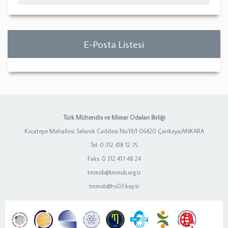
E-Posta Listesi
Türk Mühendis ve Mimar Odaları Birliği
Kocatepe Mahallesi Selanik Caddesi No:19/1 06420 Çankaya/ANKARA
Tel: 0 312 418 12 75
Faks: 0 312 417 48 24
tmmob@tmmob.org.tr
tmmob@hs03.kep.tr