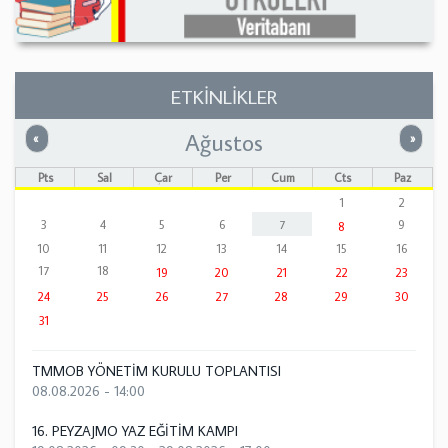
ETKİNLİKLER
Ağustos
Önceki
Sonrak
«
»
Pts
Sal
Çar
Per
Cum
Cts
Paz
1
2
3
4
5
6
7
9
8
10
11
12
13
14
15
16
17
18
19
20
21
22
23
24
25
26
27
28
29
30
31
TMMOB YÖNETİM KURULU TOPLANTISI
08.08.2026 - 14:00
16. PEYZAJMO YAZ EĞİTİM KAMPI