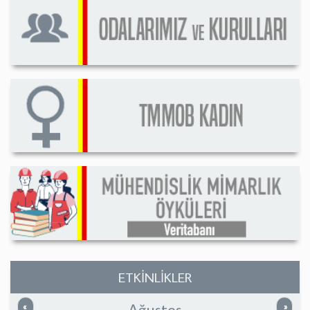
ETKİNLİKLER
Ağustos
Önceki
Sonrak
«
»