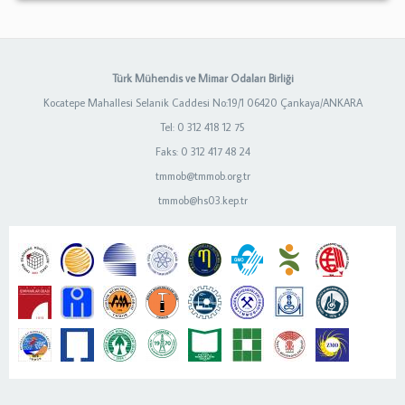
Türk Mühendis ve Mimar Odaları Birliği
Kocatepe Mahallesi Selanik Caddesi No:19/1 06420 Çankaya/ANKARA
Tel: 0 312 418 12 75
Faks: 0 312 417 48 24
tmmob@tmmob.org.tr
tmmob@hs03.kep.tr