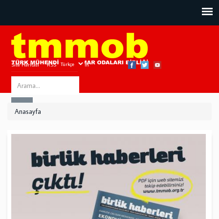
Site Haritası
RSS
Bize Ulaşın
Search
ARA
this
Anasayfa
site