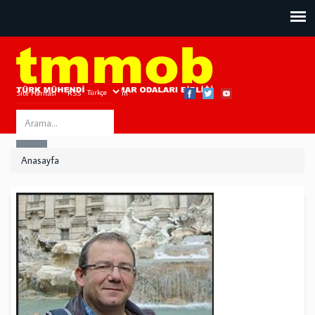
Site Haritası
RSS
Bize Ulaşın
Search
ARA
this
Anasayfa
site