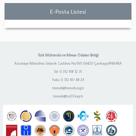
E-Posta Listesi
Türk Mühendis ve Mimar Odaları Birliği
Kocatepe Mahallesi Selanik Caddesi No:19/1 06420 Çankaya/ANKARA
Tel: 0 312 418 12 75
Faks: 0 312 417 48 24
tmmob@tmmob.org.tr
tmmob@hs03.kep.tr