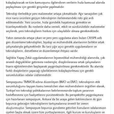
kolaylaştıracak ve tüm kamuoyunu ilgilendiren verilerin hızla kamusal alanda
paylaşılması için gerekli girişimler yapılmalıdır.
Teknoloji ilerledikçe yeni malzemeler ortaya çıkmaktadır. Ağır sanayiden çok
ince nano ürünlere geçişin teknolojinin ilerlemesindeki rolü göz ardı
edilmemelidir. Yeni ürünler, hızla gündelik hayatımıza girmekte ve
ticarileşmektedir. Bu nedenle daha verimli, etkili ve sürdürülebilir malzemeler
seçilerek, yeni teknolojilerin herkes için ulaşılabilir olması gerekmektedir.
Yakın zamanda ortaya çıkan ve yeni yeni uygulama alanı bulan CRISPR adlı
gen düzenleme teknolojileri, biyoloji ve mühendislik alanlarının birlikte ortak
çalışmalarıyla gelişmektedir. Bu tarz çığır açıcı genetik uygulamaların ve
teknolojilerin, denetleme ve düzenlemeye ihtiyacı vardır.
Sağlıkta Yapay Zekâ uygulamalarının biyomedikal mühendisliği alanında, çok
önemli değişiklikler getirmesi nedeniyle, disiplinlerarası ortak çalışmaların
lisans eğitimlerinden başlayarak yaygınlaştırılması gerekmektedir. Bu alanda
farklı disiplinlerin yapacağı işbirliklerinin kolaylaştırılması için gerekli
sorumlulukları odalar üstlenmelidir.
Sempozyumu TMMOB adına düzenleyen BMO ve EMO, teknolojinin etik
sorumluluğunu taşıyan kamu temsilcileri olan mühendislerin örgütleri olarak,
Türkiye`nin teknoloji politikalarının belirlenmesinde toplum yararının
hedeflenmesi için faaliyetlerini yürütmektedir. Bu perspektifin yaygınlaşması
için hazırlanan sempozyum, Ankara`da bir araya gelen katılımcıların iki gün
boyunca geleceğin teknolojilerini tartışmalarına önemli bir zemin
oluşturmuştur. Sempozyum boyunca gündeme getirilen konuların odalarımızın
üyeleri başta olmak üzere tüm yurttaşlarımızın, ilgili kurum ve kuruluşların ve