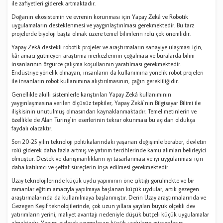
ile zafiyetleri giderek artmaktadır.
Doğanın ekosistemin ve evrenin korunması için Yapay Zekâ ve Robotik
uygulamaların desteklenmesi ve yaygınlaştırılması gerekmektedir. Bu tarz
projelerde biyoloji başta olmak üzere temel bilimlerin rolü çok önemlidir.
Yapay Zekâ destekli robotik projeler ve araştırmaların sanayiye ulaşması için,
kâr amacı gütmeyen araştırma merkezlerinin çoğalması ve buralarda bilim
insanlarının özgürce çalışma koşullarının yaratılması gerekmektedir.
Endüstriye yönelik olmayan, insanların da kullanımına yönelik robot projeleri
ile insanların robot kullanımına alıştırılmasının, çağın gerekliliğidir.
Genellikle akıllı sistemlerle karıştırılan Yapay Zekâ kullanımının
yaygınlaşmasına verilen ölçüsüz tepkiler, Yapay Zekâ`nın Bilgisayar Bilimi ile
ilişkisinin unutulmuş olmasından kaynaklanmaktadır. Temel metinlerin ve
özellikle de Alan Turing`in eserlerinin tekrar okunması bu açıdan oldukça
faydalı olacaktır.
Son 20-25 yılın teknoloji politikalarındaki yaşanan değişimle beraber, devletin
rolü giderek daha fazla artmış ve yatırım tercihlerinde kamu alımları belirleyici
olmuştur. Destek ve danışmanlıkların iyi tasarlanması ve iyi uygulanması için
daha katılımcı ve şeffaf süreçlerin inşa edilmesi gerekmektedir.
Uzay teknolojilerinde küçük uydu yapımının öne çıktığı görülmekte ve bir
zamanlar eğitim amacıyla yapılmaya başlanan küçük uydular, artık gezegen
araştırmalarında da kullanılmaya başlanmıştır. Derin Uzay araştırmalarında ve
Gezegen Keşif teknolojilerinde, çok uzun yıllara yayılan büyük ölçekli dev
yatırımların yerini, maliyet avantajı nedeniyle düşük bütçeli küçük uygulamalar
almaktadır. Yapımı giderek yaygınlaşan küçük uyduların misyonlarını