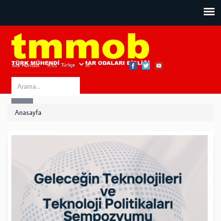
Site Haritası
RSS
Bize Ulaşın
Search
ARA
this
Anasayfa
site