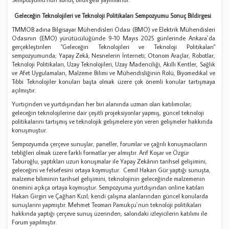
Geleceğin Teknolojileri ve Teknoloji Politikaları Sempozyumu Sonuç Bildirgesi
TMMOB adına Bilgisayar Mühendisleri Odası (BMO) ve Elektrik Mühendisleri
Odasının (EMO) yürütücülüğünde 9-10 Mayıs 2025 günlerinde Ankara`da
gerçekleştirilen "Geleceğin Teknolojileri ve Teknoloji Politikaları"
sempozyumunda; Yapay Zekâ, Nesnelerin İnterneti, Otonom Araçlar, Robotlar,
Teknoloji Politikaları, Uzay Teknolojileri, Uzay Madenciliği, Akıllı Kentler, Sağlık
ve Afet Uygulamaları, Malzeme Bilimi ve Mühendisliğinin Rolü, Biyomedikal ve
Tıbbi Teknolojiler konuları başta olmak üzere çok önemli konular tartışmaya
açılmıştır.
Yurtiçinden ve yurtdışından her biri alanında uzman olan katılımcılar;
geleceğin teknolojilerine dair çeşitli projeksiyonlar yapmış, güncel teknoloji
politikalarını tartışmış ve teknolojik gelişmelere yön veren gelişmeler hakkında
konuşmuştur.
Sempozyumda çerçeve sunuşlar, paneller, forumlar ve çağrılı konuşmacıların
tebliğleri olmak üzere farklı formatlar yer almıştır. Arif Koşar ve Özgür
Taburoğlu, yaptıkları uzun konuşmalar ile Yapay Zekânın tarihsel gelişimini,
geleceğini ve felsefesini ortaya koymuştur. Cemil Hakan Gür yaptığı sunuşta,
malzeme biliminin tarihsel gelişimini, teknolojinin geleceğinde malzemenin
önemini açıkça ortaya koymuştur. Sempozyuma yurtdışından online katılan
Hakan Girgin ve Çağhan Kızıl; kendi çalışma alanlarından güncel konularda
sunuşlarını yapmıştır. Mehmet Teoman Pamukçu`nun teknoloji politikaları
hakkında yaptığı çerçeve sunuş üzerinden, salondaki izleyicilerin katılımı ile
Forum yapılmıştır.