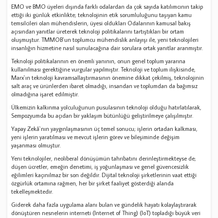
EMO ve BMO üyeleri dışında farklı odalardan da çok sayıda katılımcının takip
ettiği iki günlük etkinlikte; teknolojinin etik sorumluluğunu taşıyan kamu
temsilcileri olan mühendislerin, üyesi oldukları Odalarının kamusal bakış
açısından yanıtlar üreterek teknoloji politikalarını tartıştıkları bir ortam
oluşmuştur. TMMOB`un toplumcu mühendislik anlayışı ile, yeni teknolojileri
insanlığın hizmetine nasıl sunulacağına dair sorulara ortak yanıtlar aranmıştır.
Teknoloji politikalarının en önemli yanının, onun genel toplum yararına
kullanılması gerektiğine vurgular yapılmıştır. Teknoloji ve toplum ilişkisinde,
Marx`ın teknoloji kavramsallaştırmasının önemine dikkat çekilmiş, teknolojinin
salt araç ve ürünlerden ibaret olmadığı, insandan ve toplumdan da bağımsız
olmadığına işaret edilmiştir.
Ülkemizin kalkınma yolculuğunun pusulasının teknoloji olduğu hatırlatılarak,
Sempozyumda bu açıdan bir yaklaşım bütünlüğü geliştirilmeye çalışılmıştır.
Yapay Zekâ`nın yaygınlaşmasının üç temel sonucu; işlerin ortadan kalkması,
yeni işlerin yaratılması ve mevcut işlerin görev ve bileşiminde değişim
yaşanması olmuştur.
Yeni teknolojiler, neoliberal dönüşümün tahribatını derinleştirmekteyse de;
düşen ücretler, emeğin denetimi, iş yoğunlaşması ve genel güvencesizlik
eğilimleri kaçınılmaz bir son değildir. Dijital teknoloji şirketlerinin vaat ettiği
özgürlük ortamına rağmen, her bir şirket faaliyet gösterdiği alanda
tekelleşmektedir.
Giderek daha fazla uygulama alanı bulan ve gündelik hayatı kolaylaştırarak
dönüştüren nesnelerin interneti (Internet of Thing) (IoT) topladığı büyük veri