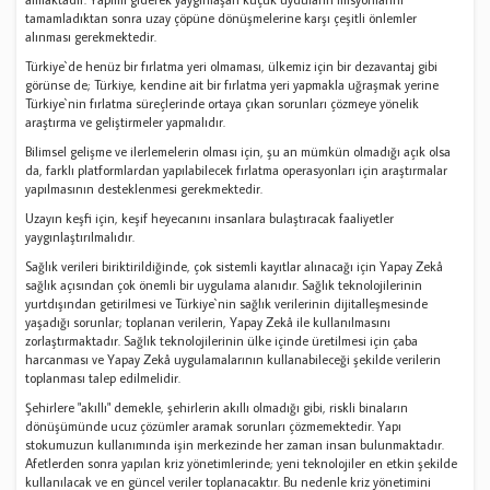
tamamladıktan sonra uzay çöpüne dönüşmelerine karşı çeşitli önlemler
alınması gerekmektedir.
Türkiye`de henüz bir fırlatma yeri olmaması, ülkemiz için bir dezavantaj gibi
görünse de; Türkiye, kendine ait bir fırlatma yeri yapmakla uğraşmak yerine
Türkiye`nin fırlatma süreçlerinde ortaya çıkan sorunları çözmeye yönelik
araştırma ve geliştirmeler yapmalıdır.
Bilimsel gelişme ve ilerlemelerin olması için, şu an mümkün olmadığı açık olsa
da, farklı platformlardan yapılabilecek fırlatma operasyonları için araştırmalar
yapılmasının desteklenmesi gerekmektedir.
Uzayın keşfi için, keşif heyecanını insanlara bulaştıracak faaliyetler
yaygınlaştırılmalıdır.
Sağlık verileri biriktirildiğinde, çok sistemli kayıtlar alınacağı için Yapay Zekâ
sağlık açısından çok önemli bir uygulama alanıdır. Sağlık teknolojilerinin
yurtdışından getirilmesi ve Türkiye`nin sağlık verilerinin dijitalleşmesinde
yaşadığı sorunlar; toplanan verilerin, Yapay Zekâ ile kullanılmasını
zorlaştırmaktadır. Sağlık teknolojilerinin ülke içinde üretilmesi için çaba
harcanması ve Yapay Zekâ uygulamalarının kullanabileceği şekilde verilerin
toplanması talep edilmelidir.
Şehirlere "akıllı" demekle, şehirlerin akıllı olmadığı gibi, riskli binaların
dönüşümünde ucuz çözümler aramak sorunları çözmemektedir. Yapı
stokumuzun kullanımında işin merkezinde her zaman insan bulunmaktadır.
Afetlerden sonra yapılan kriz yönetimlerinde; yeni teknolojiler en etkin şekilde
kullanılacak ve en güncel veriler toplanacaktır. Bu nedenle kriz yönetimini