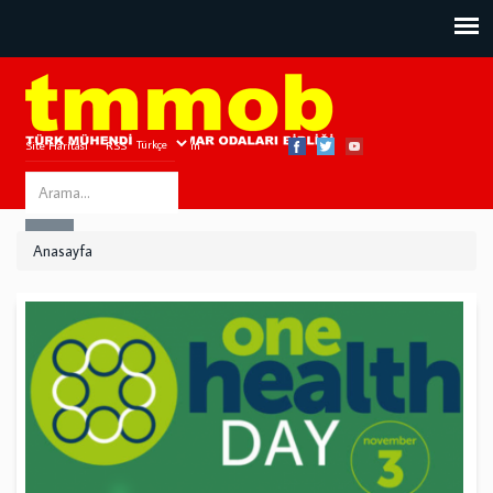
Site Haritası
RSS
Bize Ulaşın
Search
ARA
this
Anasayfa
site