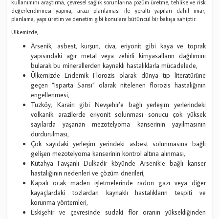
kullanımını araştırma, çevresel sağlık sorunlarına çözüm üretme, tehlike ve risk
değerlendirmesi yapma, arazi planlaması ile yeraltı yapıları dahil imar,
planlama, yapı üretim ve denetim gibi konulara bütüncül bir bakışa sahiptir.
Ülkemizde;
Arsenik, asbest, kurşun, civa, eriyonit gibi kaya ve toprak
yapısındaki ağır metal veya zehirli kimyasalların dağılımını
bularak bu minerallerden kaynaklı hastalıklarla mücadelede,
Ülkemizde Endemik Florozis olarak dünya tıp literatürüne
geçen “Isparta Sarısı” olarak nitelenen florozis hastalığının
engellenmesi,
Tuzköy, Karain gibi Nevşehir’e bağlı yerleşim yerlerindeki
volkanik arazilerde eriyonit solunması sonucu çok yüksek
sayılarda yaşanan mezotelyoma kanserinin yayılmasının
durdurulması,
Çok sayıdaki yerleşim yerindeki asbest solunmasına bağlı
gelişen mezotelyoma kanserinin kontrol altına alınması,
Kütahya-Tavşanlı Dulkadir köyünde Arsenik’e bağlı kanser
hastalığının nedenleri ve çözüm önerileri,
Kapalı ocak maden işletmelerinde radon gazı veya diğer
kayaçlardaki tozlardan kaynaklı hastalıkların tespiti ve
korunma yöntemleri,
Eskişehir ve çevresinde sudaki flor oranın yüksekliğinden