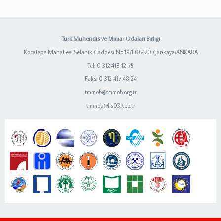
Türk Mühendis ve Mimar Odaları Birliği
Kocatepe Mahallesi Selanik Caddesi No:19/1 06420 Çankaya/ANKARA
Tel: 0 312 418 12 75
Faks: 0 312 417 48 24
tmmob@tmmob.org.tr
tmmob@hs03.kep.tr