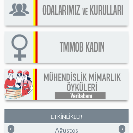
ETKİNLİKLER
Ağustos
Önceki
Sonrak
«
»