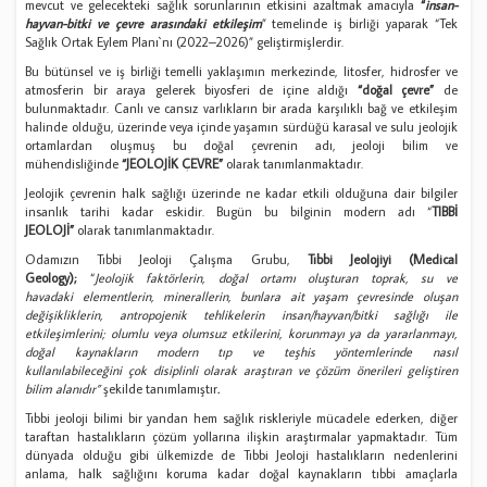
mevcut ve gelecekteki sağlık sorunlarının etkisini azaltmak amacıyla
“
insan-
hayvan-bitki ve çevre arasındaki etkileşim
” temelinde iş birliği yaparak “Tek
Sağlık Ortak Eylem Planı`nı (2022–2026)” geliştirmişlerdir.
Bu bütünsel ve iş birliği temelli yaklaşımın merkezinde, litosfer, hidrosfer ve
atmosferin bir araya gelerek biyosferi de içine aldığı
“doğal çevre”
de
bulunmaktadır. Canlı ve cansız varlıkların bir arada karşılıklı bağ ve etkileşim
halinde olduğu, üzerinde veya içinde yaşamın sürdüğü karasal ve sulu jeolojik
ortamlardan oluşmuş bu doğal çevrenin adı, jeoloji bilim ve
mühendisliğinde
“JEOLOJİK ÇEVRE”
olarak tanımlanmaktadır.
Jeolojik çevrenin halk sağlığı üzerinde ne kadar etkili olduğuna dair bilgiler
insanlık tarihi kadar eskidir. Bugün bu bilginin modern adı “
TIBBİ
JEOLOJİ”
olarak tanımlanmaktadır.
Odamızın Tıbbi Jeoloji Çalışma Grubu,
Tıbbi Jeolojiyi (Medical
Geology);
“
Jeolojik faktörlerin, doğal ortamı oluşturan toprak, su ve
havadaki elementlerin, minerallerin, bunlara ait yaşam çevresinde oluşan
değişikliklerin, antropojenik tehlikelerin insan/hayvan/bitki sağlığı ile
etkileşimlerini; olumlu veya olumsuz etkilerini, korunmayı ya da yararlanmayı,
doğal kaynakların modern tıp ve teşhis yöntemlerinde nasıl
kullanılabileceğini çok disiplinli olarak araştıran ve çözüm önerileri geliştiren
bilim alanıdır”
şekilde tanımlamıştır
.
Tıbbi jeoloji bilimi bir yandan hem sağlık riskleriyle mücadele ederken, diğer
taraftan hastalıkların çözüm yollarına ilişkin araştırmalar yapmaktadır. Tüm
dünyada olduğu gibi ülkemizde de Tıbbi Jeoloji hastalıkların nedenlerini
anlama, halk sağlığını koruma kadar doğal kaynakların tıbbi amaçlarla