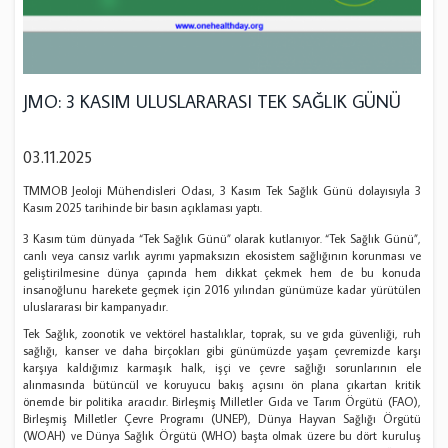
JMO: 3 KASIM ULUSLARARASI TEK SAĞLIK GÜNÜ
03.11.2025
TMMOB Jeoloji Mühendisleri Odası, 3 Kasım Tek Sağlık Günü dolayısıyla 3
Kasım 2025 tarihinde bir basın açıklaması yaptı.
3 Kasım tüm dünyada “Tek Sağlık Günü” olarak kutlanıyor. “Tek Sağlık Günü”,
canlı veya cansız varlık ayrımı yapmaksızın ekosistem sağlığının korunması ve
geliştirilmesine dünya çapında hem dikkat çekmek hem de bu konuda
insanoğlunu harekete geçmek için 2016 yılından günümüze kadar yürütülen
uluslararası bir kampanyadır.
Tek Sağlık, zoonotik ve vektörel hastalıklar, toprak, su ve gıda güvenliği, ruh
sağlığı, kanser ve daha birçokları gibi günümüzde yaşam çevremizde karşı
karşıya kaldığımız karmaşık halk, işçi ve çevre sağlığı sorunlarının ele
alınmasında bütüncül ve koruyucu bakış açısını ön plana çıkartan kritik
önemde bir politika aracıdır. Birleşmiş Milletler Gıda ve Tarım Örgütü (FAO),
Birleşmiş Milletler Çevre Programı (UNEP), Dünya Hayvan Sağlığı Örgütü
(WOAH) ve Dünya Sağlık Örgütü (WHO) başta olmak üzere bu dört kuruluş