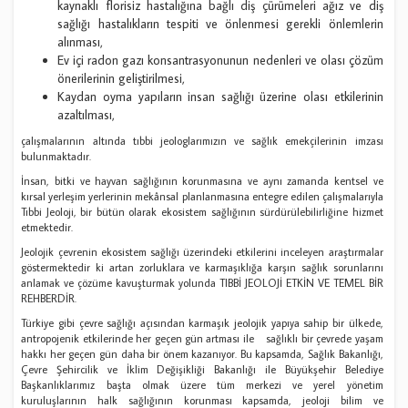
kaynaklı florisiz hastalığına bağlı diş çürümeleri ağız ve diş
sağlığı hastalıkların tespiti ve önlenmesi gerekli önlemlerin
alınması,
Ev içi radon gazı konsantrasyonunun nedenleri ve olası çözüm
önerilerinin geliştirilmesi,
Kaydan oyma yapıların insan sağlığı üzerine olası etkilerinin
azaltılması,
çalışmalarının altında tıbbi jeologlarımızın ve sağlık emekçilerinin imzası
bulunmaktadır.
İnsan, bitki ve hayvan sağlığının korunmasına ve aynı zamanda kentsel ve
kırsal yerleşim yerlerinin mekânsal planlanmasına entegre edilen çalışmalarıyla
Tıbbi Jeoloji, bir bütün olarak ekosistem sağlığının sürdürülebilirliğine hizmet
etmektedir.
Jeolojik çevrenin ekosistem sağlığı üzerindeki etkilerini inceleyen araştırmalar
göstermektedir ki artan zorluklara ve karmaşıklığa karşın sağlık sorunlarını
anlamak ve çözüme kavuşturmak yolunda TIBBİ JEOLOJİ ETKİN VE TEMEL BİR
REHBERDİR.
Türkiye gibi çevre sağlığı açısından karmaşık jeolojik yapıya sahip bir ülkede,
antropojenik etkilerinde her geçen gün artması ile sağlıklı bir çevrede yaşam
hakkı her geçen gün daha bir önem kazanıyor. Bu kapsamda, Sağlık Bakanlığı,
Çevre Şehircilik ve İklim Değişikliği Bakanlığı ile Büyükşehir Belediye
Başkanlıklarımız başta olmak üzere tüm merkezi ve yerel yönetim
kuruluşlarının halk sağlığının korunması kapsamda, jeoloji bilim ve