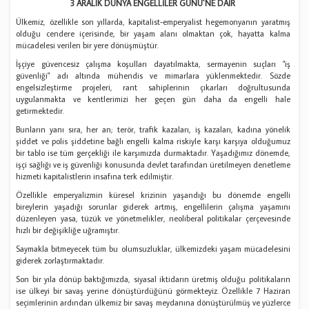
3 ARALIK DÜNYA ENGELLİLER GÜNÜ`NE DAİR
Ülkemiz, özellikle son yıllarda, kapitalist-emperyalist hegemonyanın yaratmış
olduğu cendere içerisinde, bir yaşam alanı olmaktan çok, hayatta kalma
mücadelesi verilen bir yere dönüşmüştür.
İşçiye güvencesiz çalışma koşulları dayatılmakta, sermayenin suçları "iş
güvenliği" adı altında mühendis ve mimarlara yüklenmektedir. Sözde
engelsizleştirme projeleri, rant sahiplerinin çıkarları doğrultusunda
uygulanmakta ve kentlerimizi her geçen gün daha da engelli hale
getirmektedir.
Bunların yanı sıra, her an; terör, trafik kazaları, iş kazaları, kadına yönelik
şiddet ve polis şiddetine bağlı engelli kalma riskiyle karşı karşıya olduğumuz
bir tablo ise tüm gerçekliği ile karşımızda durmaktadır. Yaşadığımız dönemde,
işçi sağlığı ve iş güvenliği konusunda devlet tarafından üretilmeyen denetleme
hizmeti kapitalistlerin insafına terk edilmiştir.
Özellikle emperyalizmin küresel krizinin yaşandığı bu dönemde engelli
bireylerin yaşadığı sorunlar giderek artmış, engellilerin çalışma yaşamını
düzenleyen yasa, tüzük ve yönetmelikler, neoliberal politikalar çerçevesinde
hızlı bir değişikliğe uğramıştır.
Saymakla bitmeyecek tüm bu olumsuzluklar, ülkemizdeki yaşam mücadelesini
giderek zorlaştırmaktadır.
Son bir yıla dönüp baktığımızda, siyasal iktidarın üretmiş olduğu politikaların
ise ülkeyi bir savaş yerine dönüştürdüğünü görmekteyiz. Özellikle 7 Haziran
seçimlerinin ardından ülkemiz bir savaş meydanına dönüştürülmüş ve yüzlerce