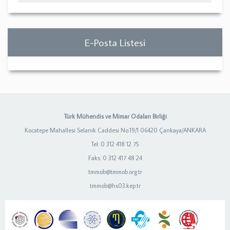
E-Posta Listesi
Türk Mühendis ve Mimar Odaları Birliği
Kocatepe Mahallesi Selanik Caddesi No:19/1 06420 Çankaya/ANKARA
Tel: 0 312 418 12 75
Faks: 0 312 417 48 24
tmmob@tmmob.org.tr
tmmob@hs03.kep.tr