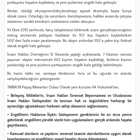
yurttaşımız hayatını kaybetmiş ve yine yüzlercesi engelli hale gelmiştir.
İktidar, izlediği ırkçı/ayrımcı/tekçi/mezhepçi siyaset ekseniyle, başta Suriye
olmak üzere, Ortadoğu`da sorunların derinleşmesine, halklar arasında çatışma
ortamının sürekli kendisini üretmesine neden olmuştur.
10 Ekim 2015 tarihinde, barış taleplerimizi bildirmek üzere gerçekleştireceğimiz
miting öncesinde patlayan bombalar ile 107 kişi hayatını kaybederken
500`den fazla insan yaralanmıştır. Bu olayın ardından 100`e yakın kişi fiziksel
olarak engelli hale gelmiştir.
İnsan Hakları Derneğinin 12 Kasımda yaptığı açıklamada; 7 Haziran sonrası
yaşanan olaylar neticesinde 602 kişinin hayatını kaybettiği, binlerce kişinin
yaralandığı ve yine yüzlerce yurttaşımızın engelli hale geldiği belirtilmiştir.
Bu hazin tablo ise, sermaye iktidarının hırsı ve bu uğurda ne oranda
vahşileşebileceğinin göstergesidir.
TMMOB Peyzaj Mimarları Odası Olarak yeni kurulan 64. Hükümet‘ten;
•
Birleşmiş Milletler‘in, İnsan Hakları Evrensel Beyannamesi ve Uluslararası
İnsan Hakları Sözleşmeleri ile tanınan hak ve özgürlüklere herhangi bir
ayrımcılığa uğramaksızın herkesin sahip olmasının sağlanmasını,
• Engellilerin Haklarına İlişkin Sözleşmenin gereklerinin bir an önce yerine
getirilerek engellilere yönelik sözde tüm uygulamaların gerçek anlamda hayata
geçirilmesini,
• Kamusal alanların ve yapıların evrensel tasarım standartlarına uygun olarak
tasarlanmasını ve engellilerin sosyal hayatın dışına itilmemesini,