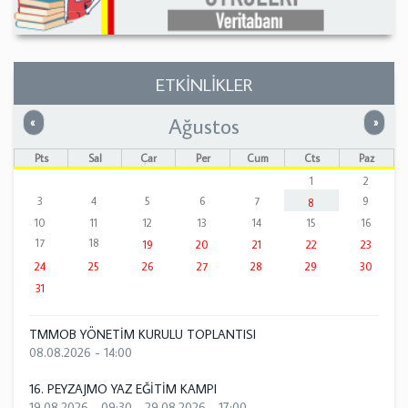
ETKİNLİKLER
Ağustos
Önceki
Sonrak
«
»
Pts
Sal
Çar
Per
Cum
Cts
Paz
1
2
3
4
5
6
7
9
8
10
11
12
13
14
15
16
17
18
19
20
21
22
23
24
25
26
27
28
29
30
31
TMMOB YÖNETİM KURULU TOPLANTISI
08.08.2026 - 14:00
16. PEYZAJMO YAZ EĞİTİM KAMPI
19.08.2026 - 09:30
-
29.08.2026 - 17:00