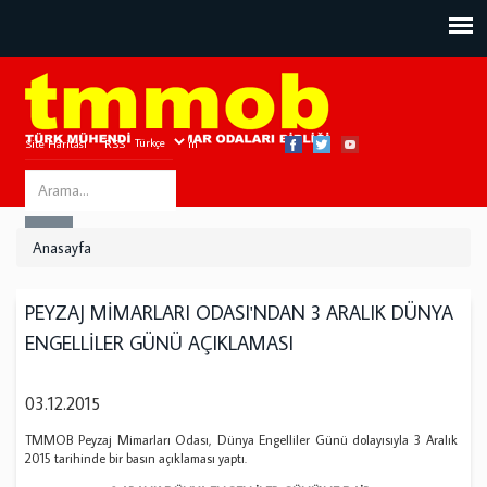
Site Haritası
RSS
Bize Ulaşın
Search
ARA
this
Anasayfa
site
PEYZAJ MİMARLARI ODASI'NDAN 3 ARALIK DÜNYA
ENGELLİLER GÜNÜ AÇIKLAMASI
03.12.2015
TMMOB Peyzaj Mimarları Odası, Dünya Engelliler Günü dolayısıyla 3 Aralık
2015 tarihinde bir basın açıklaması yaptı.