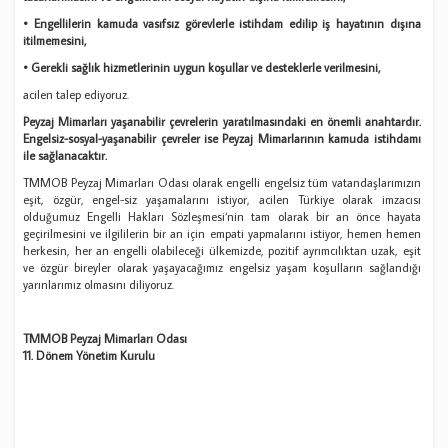
• Engellilerin kamuda vasıfsız görevlerle istihdam edilip iş hayatının dışına
itilmemesini,
• Gerekli sağlık hizmetlerinin uygun koşullar ve desteklerle verilmesini,
acilen talep ediyoruz.
Peyzaj Mimarları yaşanabilir çevrelerin yaratılmasındaki en önemli anahtardır.
Engelsiz-sosyal-yaşanabilir çevreler ise Peyzaj Mimarlarının kamuda istihdamı
ile sağlanacaktır.
TMMOB Peyzaj Mimarları Odası olarak engelli engelsiz tüm vatandaşlarımızın
eşit, özgür, engel-siz yaşamalarını istiyor, acilen Türkiye olarak imzacısı
olduğumuz Engelli Hakları Sözleşmesi‘nin tam olarak bir an önce hayata
geçirilmesini ve ilgililerin bir an için empati yapmalarını istiyor, hemen hemen
herkesin, her an engelli olabileceği ülkemizde, pozitif ayrımcılıktan uzak, eşit
ve özgür bireyler olarak yaşayacağımız engelsiz yaşam koşulların sağlandığı
yarınlarımız olmasını diliyoruz.
TMMOB Peyzaj Mimarları Odası
11. Dönem Yönetim Kurulu