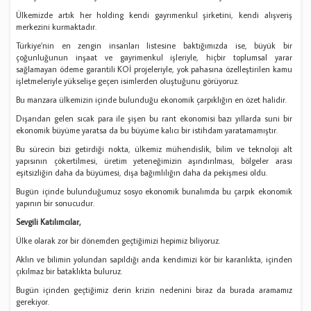
Ülkemizde artık her holding kendi gayrımenkul şirketini, kendi alışveriş
merkezini kurmaktadır.
Türkiye’nin en zengin insanları listesine baktığımızda ise, büyük bir
çoğunluğunun inşaat ve gayrimenkul işleriyle, hiçbir toplumsal yarar
sağlamayan ödeme garantili KOİ projeleriyle, yok pahasına özelleştirilen kamu
işletmeleriyle yükselişe geçen isimlerden oluştuğunu görüyoruz.
Bu manzara ülkemizin içinde bulunduğu ekonomik çarpıklığın en özet halidir.
Dışarıdan gelen sıcak para ile şişen bu rant ekonomisi bazı yıllarda suni bir
ekonomik büyüme yaratsa da bu büyüme kalıcı bir istihdam yaratamamıştır.
Bu sürecin bizi getirdiği nokta, ülkemiz mühendislik, bilim ve teknoloji alt
yapısının çökertilmesi, üretim yeteneğimizin aşındırılması, bölgeler arası
eşitsizliğin daha da büyümesi, dışa bağımlılığın daha da pekişmesi oldu.
Bugün içinde bulunduğumuz sosyo ekonomik bunalımda bu çarpık ekonomik
yapının bir sonucudur.
Sevgili Katılımcılar,
Ülke olarak zor bir dönemden geçtiğimizi hepimiz biliyoruz.
Aklın ve bilimin yolundan sapıldığı anda kendimizi kör bir karanlıkta, içinden
çıkılmaz bir bataklıkta buluruz.
Bugün içinden geçtiğimiz derin krizin nedenini biraz da burada aramamız
gerekiyor.