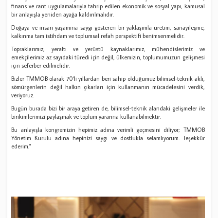
finans ve rant uygulamalarıyla tahrip edilen ekonomik ve sosyal yapı, kamusal
bir anlayışla yeniden ayağa kaldırılmalıdır.
Doğaya ve insan yaşamına saygı gösteren bir yaklaşımla üretim, sanayileşme,
kalkınma tam istihdam ve toplumsal refah perspektifi benimsenmelidir.
Topraklarımız, yeraltı ve yerüstü kaynaklarımız, mühendislerimiz ve
emekçilerimiz az sayıdaki türedi için değil, ülkemizin, toplumumuzun gelişmesi
için seferber edilmelidir.
Bizler TMMOB olarak 70’li yıllardan beri sahip olduğumuz bilimsel-teknik aklı,
sömürgenlerin değil halkın çıkarları için kullanmanın mücadelesini verdik,
veriyoruz.
Bugün burada bizi bir araya getiren de, bilimsel-teknik alandaki gelişmeler ile
birikimlerimizi paylaşmak ve toplum yararına kullanabilmektir.
Bu anlayışla kongremizin hepimiz adına verimli geçmesini diliyor; TMMOB
Yönetim Kurulu adına hepinizi saygı ve dostlukla selamlıyorum. Teşekkür
ederim."