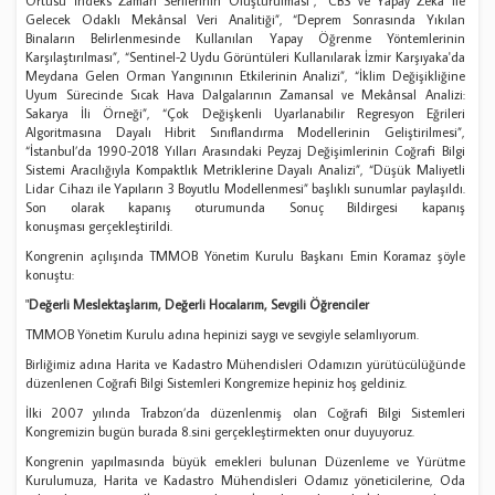
Örtüsü İndeks Zaman Serilerinin Oluşturulması”, “CBS ve Yapay Zekâ ile
Gelecek Odaklı Mekânsal Veri Analitiği”, “Deprem Sonrasında Yıkılan
Binaların Belirlenmesinde Kullanılan Yapay Öğrenme Yöntemlerinin
Karşılaştırılması”, “Sentinel-2 Uydu Görüntüleri Kullanılarak İzmir Karşıyaka'da
Meydana Gelen Orman Yangınının Etkilerinin Analizi”, “İklim Değişikliğine
Uyum Sürecinde Sıcak Hava Dalgalarının Zamansal ve Mekânsal Analizi:
Sakarya İli Örneği”, “Çok Değişkenli Uyarlanabilir Regresyon Eğrileri
Algoritmasına Dayalı Hibrit Sınıflandırma Modellerinin Geliştirilmesi”,
“İstanbul’da 1990-2018 Yılları Arasındaki Peyzaj Değişimlerinin Coğrafi Bilgi
Sistemi Aracılığıyla Kompaktlık Metriklerine Dayalı Analizi”, “Düşük Maliyetli
Lidar Cihazı ile Yapıların 3 Boyutlu Modellenmesi” başlıklı sunumlar paylaşıldı.
Son olarak kapanış oturumunda Sonuç Bildirgesi kapanış
konuşması gerçekleştirildi.
Kongrenin açılışında TMMOB Yönetim Kurulu Başkanı Emin Koramaz şöyle
konuştu:
"
Değerli Meslektaşlarım, Değerli Hocalarım, Sevgili Öğrenciler
TMMOB Yönetim Kurulu adına hepinizi saygı ve sevgiyle selamlıyorum.
Birliğimiz adına Harita ve Kadastro Mühendisleri Odamızın yürütücülüğünde
düzenlenen Coğrafi Bilgi Sistemleri Kongremize hepiniz hoş geldiniz.
İlki 2007 yılında Trabzon’da düzenlenmiş olan Coğrafi Bilgi Sistemleri
Kongremizin bugün burada 8.sini gerçekleştirmekten onur duyuyoruz.
Kongrenin yapılmasında büyük emekleri bulunan Düzenleme ve Yürütme
Kurulumuza, Harita ve Kadastro Mühendisleri Odamız yöneticilerine, Oda