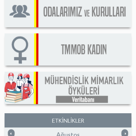
ETKİNLİKLER
Ağustos
Önceki
Sonrak
«
»