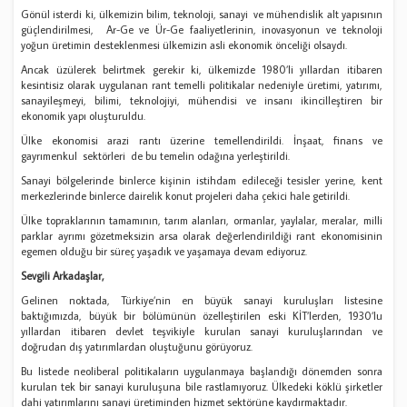
Gönül isterdi ki, ülkemizin bilim, teknoloji, sanayi ve mühendislik alt yapısının
güçlendirilmesi, Ar-Ge ve Ür-Ge faaliyetlerinin, inovasyonun ve teknoloji
yoğun üretimin desteklenmesi ülkemizin asli ekonomik önceliği olsaydı.
Ancak üzülerek belirtmek gerekir ki, ülkemizde 1980’li yıllardan itibaren
kesintisiz olarak uygulanan rant temelli politikalar nedeniyle üretimi, yatırımı,
sanayileşmeyi, bilimi, teknolojiyi, mühendisi ve insanı ikincilleştiren bir
ekonomik yapı oluşturuldu.
Ülke ekonomisi arazi rantı üzerine temellendirildi. İnşaat, finans ve
gayrımenkul sektörleri de bu temelin odağına yerleştirildi.
Sanayi bölgelerinde binlerce kişinin istihdam edileceği tesisler yerine, kent
merkezlerinde binlerce dairelik konut projeleri daha çekici hale getirildi.
Ülke topraklarının tamamının, tarım alanları, ormanlar, yaylalar, meralar, milli
parklar ayrımı gözetmeksizin arsa olarak değerlendirildiği rant ekonomisinin
egemen olduğu bir süreç yaşadık ve yaşamaya devam ediyoruz.
Sevgili Arkadaşlar,
Gelinen noktada, Türkiye’nin en büyük sanayi kuruluşları listesine
baktığımızda, büyük bir bölümünün özelleştirilen eski KİT’lerden, 1930’lu
yıllardan itibaren devlet teşvikiyle kurulan sanayi kuruluşlarından ve
doğrudan dış yatırımlardan oluştuğunu görüyoruz.
Bu listede neoliberal politikaların uygulanmaya başlandığı dönemden sonra
kurulan tek bir sanayi kuruluşuna bile rastlamıyoruz. Ülkedeki köklü şirketler
dahi yatırımlarını sanayi üretiminden hizmet sektörüne kaydırmaktadır.