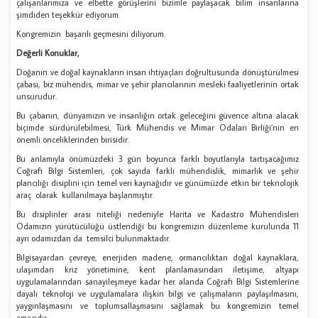
çalışanlarımıza ve elbette görüşlerini bizimle paylaşacak bilim insanlarına
şimdiden teşekkür ediyorum.
Kongremizin başarılı geçmesini diliyorum.
Değerli Konuklar,
Doğanın ve doğal kaynakların insan ihtiyaçları doğrultusunda dönüştürülmesi
çabası, biz mühendis, mimar ve şehir plancılarının mesleki faaliyetlerinin ortak
unsurudur.
Bu çabanın, dünyamızın ve insanlığın ortak geleceğini güvence altına alacak
biçimde sürdürülebilmesi, Türk Mühendis ve Mimar Odaları Birliği’nin en
önemli önceliklerinden birisidir.
Bu anlamıyla önümüzdeki 3 gün boyunca farklı boyutlarıyla tartışacağımız
Coğrafi Bilgi Sistemleri, çok sayıda farklı mühendislik, mimarlık ve şehir
plancılığı disiplini için temel veri kaynağıdır ve günümüzde etkin bir teknolojik
araç olarak kullanılmaya başlanmıştır.
Bu disiplinler arası niteliği nedeniyle Harita ve Kadastro Mühendisleri
Odamızın yürütücülüğü üstlendiği bu kongremizin düzenleme kurulunda 11
ayrı odamızdan da temsilci bulunmaktadır.
Bilgisayardan çevreye, enerjiden madene, ormancılıktan doğal kaynaklara,
ulaşımdan kriz yönetimine, kent planlamasından iletişime, altyapı
uygulamalarından sanayileşmeye kadar her alanda Coğrafi Bilgi Sistemlerine
dayalı teknoloji ve uygulamalara ilişkin bilgi ve çalışmaların paylaşılmasını,
yaygınlaşmasını ve toplumsallaşmasını sağlamak bu kongremizin temel
amacıdır.