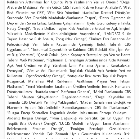
Kalitesinin Arttırılması İçin Üçüncü Parti Yazılımların Yeri ve Önemi", “Doğal
Afetlerde Mekânsal Verinin Gücü: CBS Tabanlı Risk ve Hasar Analizleri”, “Afet
Risk Yönetimi ve CBS”, “Afet Risk Yönetimi: İstanbul’un Kentsel Dönüşüm
Sürecinde Afet Öncelikli Müdahale Alanlarının Tespiti”, “Derin Öğrenme ile
Depremden Sonra Enkaz Kaldırma Çalışmalarının Uydu Görüntüleriyle Takibi:
Hatay Örneği”, “Gediz Deltası Taşkın Risk Analizinde Global ve Açık Erişimli
Yükseklik Modellerinin Kullanılabilirliğinin Araştırılması”, “LANDSAT 9 ile
Taşkın Hasar ve Risk Analizi; Zonguldak Örneği”, “Türkiye Diri Faylarına Ait
Paleosismoloji Veri Tabanı Kapsamında Çevrimiçi Bulut Tabanlı CBS
Uygulamaları”, “Toplumsal Dayanıklılık ve Katılımcı CBS: Kolektif Bilinç İçin Veri
ve Bilgi Yönetimi”, “Çocuk Odaklı Şehir: Kapsayıcı Stratejiler İçin Veri ve Harita
Tabanlı Web Platformu”, “Toplumsal Dirençliliğin Artırılmasında Kitle Kaynaklı
Açık Veri Üretimi ve Bilgi Yönetimi: İzmir Planlama Ajansı / Karakulaklar
Deneyimi”, “Afet ve Acil Durumlarda Topluluk Odaklı Açık Verinin Yeri ve
Kullanımı - OpenStreetMap Örneği”, “Antiquake Risk Avcısı Topluluk Projesi –
Kuzguncuk Mahallesi Afet Risklerinin Azaltılması Projesi Veri İletişim
Platformu”, “Yerel Yönetimler Tarafından Üretilen Verilerin Tematik Haritalara
Dönüştürülmesi: “haritala.com.tr” Platformu Önerisi”, “Mobil Planlamada CBS
Tabanlı Müşteri Şikayetlerinin Değerlendirilmesi”, “Doğal Kaynaklar ve
Tarımda CBS Destekli Yenilikçi Yaklaşımlar”, “Maden Sahalarının Ekolojik ve
Ekonomik Açıdan Sürdürülebilir Remediasyonunun CBS ile Planlanması”,
“Rüzgar Enerji Santralleri Uygunluk Analizi: Maksimum Entropi Yaklaşımı -
Akdeniz Bölgesi Örneği”, “İklim Değişikliği ve Seracılık İçin En Uygun Yer
Tespiti: Bala (Ankara) Örneği”, “LUCIS Modeli ile Uygun Tarım Alanlarının
Belirlenmesi; Erzurum Örneği”, “Fındığın Fenolojik Özelliklerinin
Belirlenmesine Yönelik Çok Zamanlı Uydu Görüntüleri Kullanılarak Bitki