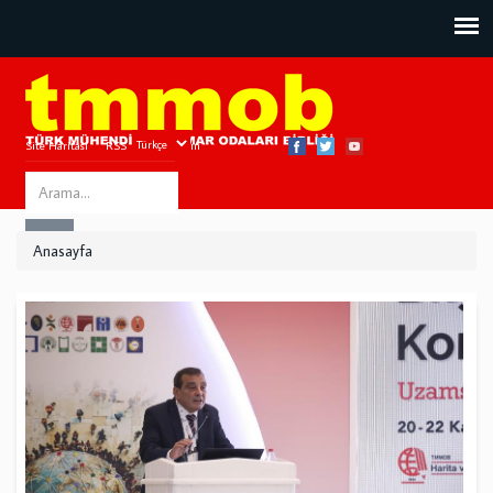
Site Haritası
RSS
Bize Ulaşın
Search
ARA
this
Anasayfa
site