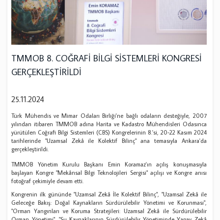
TMMOB 8. COĞRAFİ BİLGİ SİSTEMLERİ KONGRESİ
GERÇEKLEŞTİRİLDİ
25.11.2024
Türk Mühendis ve Mimar Odaları Birliği'ne bağlı odaların desteğiyle, 2007
yılından itibaren TMMOB adına Harita ve Kadastro Mühendisleri Odasınca
yürütülen Coğrafi Bilgi Sistemleri (CBS) Kongrelerinin 8.'si, 20-22 Kasım 2024
tarihlerinde "Uzamsal Zekâ ile Kolektif Bilinç" ana temasıyla Ankara'da
gerçekleştirildi.
TMMOB Yönetim Kurulu Başkanı Emin Koramaz'ın açılış konuşmasıyla
başlayan Kongre "Mekânsal Bilgi Teknolojileri Sergisi" açılışı ve Kongre anısı
fotoğraf çekimiyle devam etti.
Kongrenin ilk gününde "Uzamsal Zekâ İle Kolektif Bilinç", "Uzamsal Zekâ ile
Geleceğe Bakış: Doğal Kaynakların Sürdürülebilir Yönetimi ve Korunması",
"Orman Yangınları ve Koruma Stratejileri: Uzamsal Zekâ ile Sürdürülebilir
Orman Yönetimi", "Su Kaynaklarının Sürdürülebilir Yönetiminde Yapay Zekâ