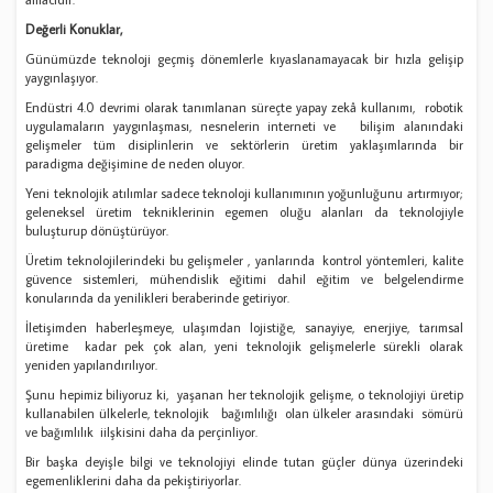
Değerli Konuklar,
Günümüzde teknoloji geçmiş dönemlerle kıyaslanamayacak bir hızla gelişip
yaygınlaşıyor.
Endüstri 4.0 devrimi olarak tanımlanan süreçte yapay zekâ kullanımı, robotik
uygulamaların yaygınlaşması, nesnelerin interneti ve bilişim alanındaki
gelişmeler tüm disiplinlerin ve sektörlerin üretim yaklaşımlarında bir
paradigma değişimine de neden oluyor.
Yeni teknolojik atılımlar sadece teknoloji kullanımının yoğunluğunu artırmıyor;
geleneksel üretim tekniklerinin egemen oluğu alanları da teknolojiyle
buluşturup dönüştürüyor.
Üretim teknolojilerindeki bu gelişmeler , yanlarında kontrol yöntemleri, kalite
güvence sistemleri, mühendislik eğitimi dahil eğitim ve belgelendirme
konularında da yenilikleri beraberinde getiriyor.
İletişimden haberleşmeye, ulaşımdan lojistiğe, sanayiye, enerjiye, tarımsal
üretime kadar pek çok alan, yeni teknolojik gelişmelerle sürekli olarak
yeniden yapılandırılıyor.
Şunu hepimiz biliyoruz ki, yaşanan her teknolojik gelişme, o teknolojiyi üretip
kullanabilen ülkelerle, teknolojik bağımlılığı olan ülkeler arasındaki sömürü
ve bağımlılık iilşkisini daha da perçinliyor.
Bir başka deyişle bilgi ve teknolojiyi elinde tutan güçler dünya üzerindeki
egemenliklerini daha da pekiştiriyorlar.