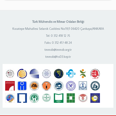
Türk Mühendis ve Mimar Odaları Birliği
Kocatepe Mahallesi Selanik Caddesi No:19/1 06420 Çankaya/ANKARA
Tel: 0 312 418 12 75
Faks: 0 312 417 48 24
tmmob@tmmob.org.tr
tmmob@hs03.kep.tr