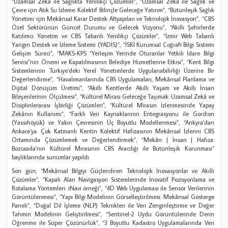
“Uzamsal Zekâ ile Sağlıkta Yenilikçi Çözümler”, “Uzamsal Zekâ ile Sağlık ve
Çevre için Atık Su İzleme: Kolektif Bilinçle Geleceğe Yatırım”, “Bütünleşik Sağlık
Yönetimi için Mekânsal Karar Destek Altyapıları ve Teknolojik İnovasyon”, “CBS
Özel Sektörünün Güncel Durumu ve Gelecek Vizyonu”, “Akıllı Şehirlerde
Katılımcı Yönetim ve CBS Tabanlı Yenilikçi Çözümler”, “İzmir Web Tabanlı
Yangın Destek ve İzleme Sistemi (YADİS)”, “İSKİ Kurumsal Coğrafi Bilgi Sistemi
Gelişim Süreci”, “MAKS-KPS “Yerleşim Yerinde Oturanlar Yetkili İdare Bilgi
Servisi”nin Önemi ve Kapatılmasının Belediye Hizmetlerine Etkisi”, “Kent Bilgi
Sistemlerinin Türkiye’deki Yerel Yönetimlerde Uygulanabilirliği Üzerine Bir
Değerlendirme”, “Havalimanlarında CBS Uygulamaları, Mekânsal Planlama ve
Dijital Dönüşüm Üretimi”, “Akıllı Kentlerde Akıllı Yaşam ve Akıllı İnsan
Bileşenlerinin Ölçülmesi”, “Kültürel Mirası Geleceğe Taşımak: Uzamsal Zekâ ve
Disiplinlerarası İşbirliği Çözümleri”, “Kültürel Mirasın İzlenmesinde Yapay
Zekânın Kullanımı”, “Farklı Veri Kaynaklarının Entegrasyonu ile Gordion
(Yassıhöyük) ve Yakın Çevresinin Üç Boyutlu Modellenmesi”, “Ankyra’dan
Ankara’ya: Çok Katmanlı Kentin Kolektif Hafızasının Mekânsal İzlerini CBS
Ortamında Çözümlemek ve Değerlendirmek”, “Mekân | İnsan | Hafıza:
Bozcaada'nın Kültürel Mirasının CBS Aracılığı ile Bütünleşik Korunması”
başlıklarında sunumlar yapıldı.
Son gün; “Mekânsal Bilgiyi Güçlendiren Teknolojik İnovasyonlar ve Akıllı
Çözümler”, “Kapalı Alan Navigasyon Sistemlerinde İnovatif Pozisyonlama ve
Rotalama Yöntemleri: iNavi örneği”, “4D Web Uygulaması ile Sensör Verilerinin
Görüntülenmesi”, “Yapı Bilgi Modelinin Görselleştirilmesi: Mekânsal Gösterge
Paneli”, “Doğal Dil İşleme (NLP) Teknikleri ile Veri Zenginleştirme ve Değer
Tahmin Modelinin Geliştirilmesi”, “Sentinel-2 Uydu Görüntülerinde Derin
Öğrenme ile Süper Çözünürlük”, “3 Boyutlu Kadastro Uygulamalarında Veri