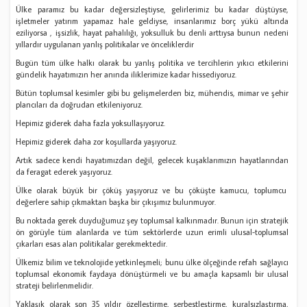
Ülke paramız bu kadar değersizleştiyse, gelirlerimiz bu kadar düştüyse,
işletmeler yatırım yapamaz hale geldiyse, insanlarımız borç yükü altında
eziliyorsa , işsizlik, hayat pahalılığı, yoksulluk bu denli arttıysa bunun nedeni
yıllardır uygulanan yanlış politikalar ve önceliklerdir
Bugün tüm ülke halkı olarak bu yanlış politika ve tercihlerin yıkıcı etkilerini
gündelik hayatımızın her anında iliklerimize kadar hissediyoruz.
Bütün toplumsal kesimler gibi bu gelişmelerden biz, mühendis, mimar ve şehir
plancıları da doğrudan etkileniyoruz.
Hepimiz giderek daha fazla yoksullaşıyoruz.
Hepimiz giderek daha zor koşullarda yaşıyoruz.
Artık sadece kendi hayatımızdan değil, gelecek kuşaklarımızın hayatlarından
da feragat ederek yaşıyoruz.
Ülke olarak büyük bir çöküş yaşıyoruz ve bu çöküşte kamucu, toplumcu
değerlere sahip çıkmaktan başka bir çıkışımız bulunmuyor.
Bu noktada gerek duyduğumuz şey toplumsal kalkınmadır. Bunun için stratejik
ön görüyle tüm alanlarda ve tüm sektörlerde uzun erimli ulusal-toplumsal
çıkarları esas alan politikalar gerekmektedir.
Ülkemiz bilim ve teknolojide yetkinleşmeli; bunu ülke ölçeğinde refah sağlayıcı
toplumsal ekonomik faydaya dönüştürmeli ve bu amaçla kapsamlı bir ulusal
strateji belirlenmelidir.
Yaklaşık olarak son 35 yıldır özelleştirme, serbestleştirme, kuralsızlaştırma,