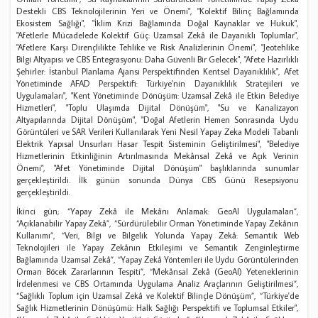
Destekli CBS Teknolojilerinin Yeri ve Önemi", "Kolektif Bilinç Bağlamında
Ekosistem Sağlığı", "İklim Krizi Bağlamında Doğal Kaynaklar ve Hukuk",
"Afetlerle Mücadelede Kolektif Güç: Uzamsal Zekâ ile Dayanıklı Toplumlar",
"Afetlere Karşı Dirençlilikte Tehlike ve Risk Analizlerinin Önemi", "Jeotehlike
Bilgi Altyapısı ve CBS Entegrasyonu: Daha Güvenli Bir Gelecek", "Afete Hazırlıklı
Şehirler: İstanbul Planlama Ajansı Perspektifinden Kentsel Dayanıklılık", Afet
Yönetiminde AFAD Perspektifi: Türkiye'nin Dayanıklılık Stratejileri ve
Uygulamaları", "Kent Yönetiminde Dönüşüm: Uzamsal Zekâ ile Etkin Belediye
Hizmetleri", "Toplu Ulaşımda Dijital Dönüşüm", "Su ve Kanalizayon
Altyapılarında Dijital Dönüşüm", "Doğal Afetlerin Hemen Sonrasında Uydu
Görüntüleri ve SAR Verileri Kullanılarak Yeni Nesil Yapay Zeka Modeli Tabanlı
Elektrik Yapısal Unsurları Hasar Tespit Sisteminin Geliştirilmesi", "Belediye
Hizmetlerinin Etkinliğinin Artırılmasında Mekânsal Zekâ ve Açık Verinin
Önemi", "Afet Yönetiminde Dijital Dönüşüm" başlıklarında sunumlar
gerçekleştirildi. İlk günün sonunda Dünya CBS Günü Resepsiyonu
gerçekleştirildi.
İkinci gün; “Yapay Zekâ ile Mekânı Anlamak: GeoAI Uygulamaları”,
“Açıklanabilir Yapay Zekâ”, “Sürdürülebilir Orman Yönetiminde Yapay Zekânın
Kullanımı”, “Veri, Bilgi ve Bilgelik Yolunda Yapay Zekâ: Semantik Web
Teknolojileri ile Yapay Zekânın Etkileşimi ve Semantik Zenginleştirme
Bağlamında Uzamsal Zekâ”, “Yapay Zekâ Yöntemleri ile Uydu Görüntülerinden
Orman Böcek Zararlarının Tespiti”, “Mekânsal Zekâ (GeoAI) Yeteneklerinin
İrdelenmesi ve CBS Ortamında Uygulama Analiz Araçlarının Geliştirilmesi”,
“Sağlıklı Toplum için Uzamsal Zekâ ve Kolektif Bilinçle Dönüşüm”, “Türkiye'de
Sağlık Hizmetlerinin Dönüşümü: Halk Sağlığı Perspektifi ve Toplumsal Etkiler",