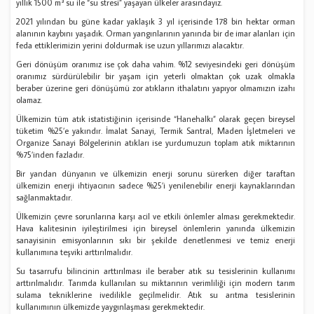
yıllık 1500 m³ su ile “su stresi” yaşayan ülkeler arasındayız.
2021 yılından bu güne kadar yaklaşık 3 yıl içerisinde 178 bin hektar orman
alanının kaybını yaşadık. Orman yangınlarının yanında bir de imar alanları için
feda ettiklerimizin yerini doldurmak ise uzun yıllarımızı alacaktır.
Geri dönüşüm oranımız ise çok daha vahim. %12 seviyesindeki geri dönüşüm
oranımız sürdürülebilir bir yaşam için yeterli olmaktan çok uzak olmakla
beraber üzerine geri dönüşümü zor atıkların ithalatını yapıyor olmamızın izahı
olamaz.
Ülkemizin tüm atık istatistiğinin içerisinde “Hanehalkı” olarak geçen bireysel
tüketim %25’e yakındır. İmalat Sanayi, Termik Santral, Maden İşletmeleri ve
Organize Sanayi Bölgelerinin atıkları ise yurdumuzun toplam atık miktarının
%75’inden fazladır.
Bir yandan dünyanın ve ülkemizin enerji sorunu sürerken diğer taraftan
ülkemizin enerji ihtiyacının sadece %25’i yenilenebilir enerji kaynaklarından
sağlanmaktadır.
Ülkemizin çevre sorunlarına karşı acil ve etkili önlemler alması gerekmektedir.
Hava kalitesinin iyileştirilmesi için bireysel önlemlerin yanında ülkemizin
sanayisinin emisyonlarının sıkı bir şekilde denetlenmesi ve temiz enerji
kullanımına teşviki arttırılmalıdır.
Su tasarrufu bilincinin arttırılması ile beraber atık su tesislerinin kullanımı
arttırılmalıdır. Tarımda kullanılan su miktarının verimliliği için modern tarım
sulama tekniklerine ivedilikle geçilmelidir. Atık su arıtma tesislerinin
kullanımının ülkemizde yaygınlaşması gerekmektedir.