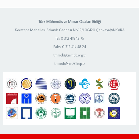
Türk Mühendis ve Mimar Odaları Birliği
Kocatepe Mahallesi Selanik Caddesi No:19/1 06420 Çankaya/ANKARA
Tel: 0 312 418 12 75
Faks: 0 312 417 48 24
tmmob@tmmob.org.tr
tmmob@hs03.kep.tr