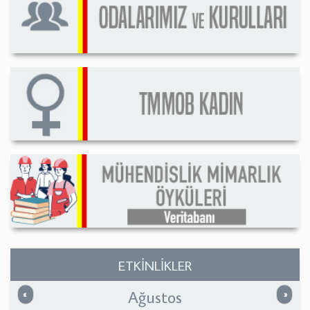
ETKİNLİKLER
Ağustos
Önceki
Sonrak
«
»