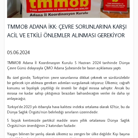
TMMOB ADANA İKK: ÇEVRE SORUNLARINA KARŞI
ACİL VE ETKİLİ ÖNLEMLER ALINMASI GEREKİYOR
05.06.2024
TMMOB Adana İl Koordinasyon Kurulu 5 Haziran 2024 tarihinde Dünya
Çevre Günü dolayısıyla ÇMO Adana Şubesinde bir basın açıklaması yaptı.
Bu özel günde, Türkiye’nin çevre sorunlarına dikkat çekmek ve sürdürülebilir
bir gelecek için atılması gereken adımları vurgulamak istiyoruz. Ülkemiz, coğrafi
konumu ve biyolojik çeşitliliği ile önemli bir doğal mirasa sahiptir. Ancak bu
mirasa ne kadar sahip çıktığımızı birazdan bahsedeceğim veriler ile daha iyi
anlayacağız;
Türkiye'de 2023 yılı itibarıyla hava kalitesi indeksi ortalama olarak 63'tür, bu da
Dünya Sağlık Örgütü’nün belirlediği sınırların üzerindedir.
5 büyük kentimizde partikül madde oranı yıllık ortalaması Dünya Sağlık
Örgütü'nün önerdiğinin 2 katından fazladır.
Yaygın bilinen bir yanlış olarak ülkemiz su zengini bir ülke değildir. Kişi başına