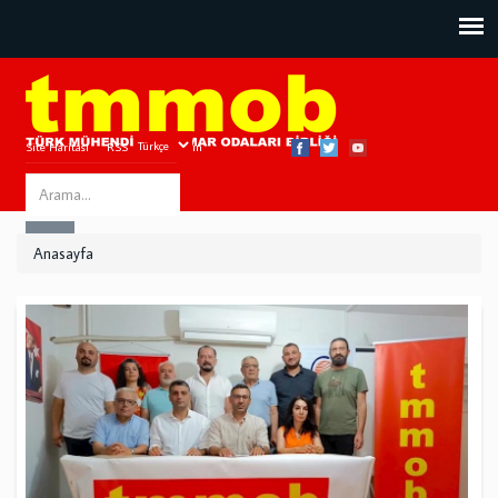
Site Haritası
RSS
Bize Ulaşın
Search
ARA
this
Anasayfa
site