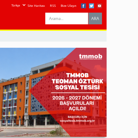
Site Haritası
RSS
Bize Ulaşın
Search
ARA
this
site