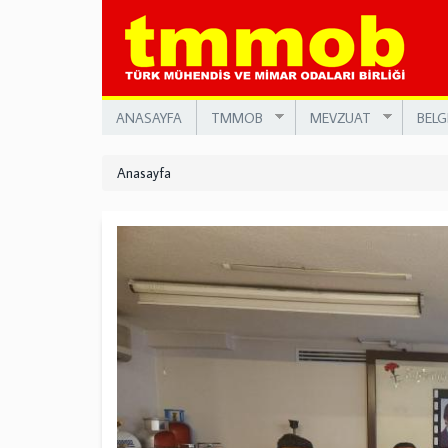
Ana
içeriğe
atla
ANASAYFA
TMMOB
MEVZUAT
BELG
Anasayfa