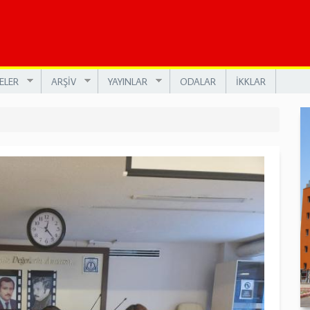
ELER
ARŞİV
YAYINLAR
ODALAR
İKKLAR