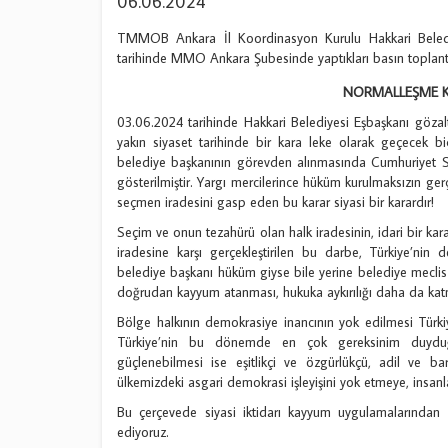
06.06.2024
TMMOB Ankara İl Koordinasyon Kurulu Hakkari Beledi
tarihinde MMO Ankara Şubesinde yaptıkları basın toplantıs
NORMALLEŞME 
03.06.2024 tarihinde Hakkari Belediyesi Eşbaşkanı gözalt
yakın siyaset tarihinde bir kara leke olarak geçecek bi
belediye başkanının görevden alınmasında Cumhuriyet Sav
gösterilmiştir. Yargı mercilerince hüküm kurulmaksızın gerç
seçmen iradesini gasp eden bu karar siyasi bir karardır!
Seçim ve onun tezahürü olan halk iradesinin, idari bir kara
iradesine karşı gerçekleştirilen bu darbe, Türkiye’nin
belediye başkanı hüküm giyse bile yerine belediye meclis
doğrudan kayyum atanması, hukuka aykırılığı daha da katme
Bölge halkının demokrasiye inancının yok edilmesi Türkiye’
Türkiye’nin bu dönemde en çok gereksinim duyduğ
güçlenebilmesi ise eşitlikçi ve özgürlükçü, adil ve b
ülkemizdeki asgari demokrasi işleyişini yok etmeye, insan
Bu çerçevede siyasi iktidarı kayyum uygulamalarından
ediyoruz.