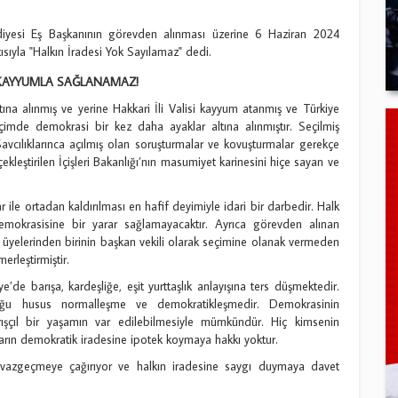
yesi Eş Başkanının görevden alınması üzerine 6 Haziran 2024
ıyla "Halkın İradesi Yok Sayılamaz" dedi.
KAYYUMLA SAĞLANAMAZ!
ına alınmış ve yerine Hakkari İli Valisi kayyum atanmış ve Türkiye
çimde demokrasi bir kez daha ayaklar altına alınmıştır. Seçilmiş
cılıklarınca açılmış olan soruşturmalar ve kovuşturmalar gerekçe
ekleştirilen İçişleri Bakanlığı’nın masumiyet karinesini hiçe sayan ve
r ile ortadan kaldırılması en hafif deyimiyle idari bir darbedir. Halk
 demokrasisine bir yarar sağlamayacaktır. Ayrıca görevden alınan
 üyelerinden birinin başkan vekili olarak seçimine olanak vermeden
rleştirmiştir.
de barışa, kardeşliğe, eşit yurttaşlık anlayışına ters düşmektedir.
u husus normalleşme ve demokratikleşmedir. Demokrasinin
arışçıl bir yaşamın var edilebilmesiyle mümkündür. Hiç kimsenin
ların demokratik iradesine ipotek koymaya hakkı yoktur.
 vazgeçmeye çağırıyor ve halkın iradesine saygı duymaya davet