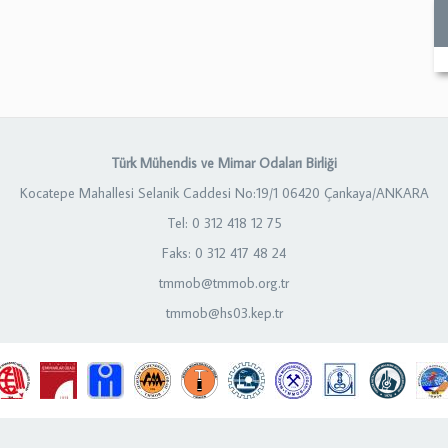
Türk Mühendis ve Mimar Odaları Birliği
Kocatepe Mahallesi Selanik Caddesi No:19/1 06420 Çankaya/ANKARA
Tel: 0 312 418 12 75
Faks: 0 312 417 48 24
tmmob@tmmob.org.tr
tmmob@hs03.kep.tr