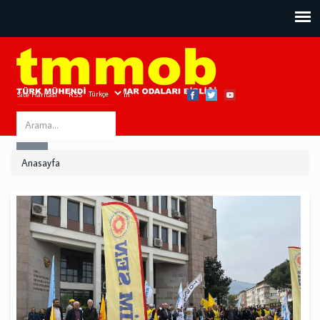
Site Haritası
RSS
Bize Ulaşın
Search
ARA
this
Anasayfa
site