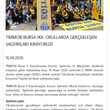
TMMOB BURSA İKK: OKULLARDA GERÇEKLEŞEN
SALDIRILARI KINIYORUZ!
16.04.2026
TMMOB Bursa İl Koordinasyon Kurulu, Şanlıurfa ve Maraş’taki okullarda
meydana gelen katliamlara karşı 16 Nisan 2026 tarihinde İL MEM önünde
oturma eylemi yapan KESK’e destek vererek "Okullarda Gerçekleşen Saldırıları
Kınıyoruz!" başlıklı bir basın açıklaması yaptı.
TMMOB Bursa İl Koordinasyon Kurulu Sekreteri Murat Korkut'un okuduğu
açıklamada, “Eğitimde gericiliğe, piyasacılığa ve şiddeti besleyen politikalara
karşı; bilimi ve kamucu anlayışı savunmaya devam edeceğiz” denildi.
Açıklama şöyle;
Okullarımızda gerçekleşen saldırılarda yaralananlara acil şifalar diliyor,
hayatını kaybeden yurttaşlarımızın ailelerine başsağlığı diliyoruz. Okullarda