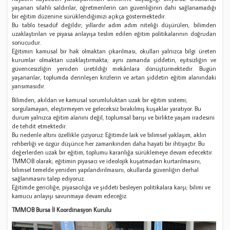
yaşanan silahlı saldırılar, öğretmenlerin can güvenliğinin dahi sağlanamadığı
bir eğitim düzenine sürüklendiğimizi açıkça göstermektedir.
Bu tablo tesadüf değildir; yıllardır adım adım niteliği düşürülen, bilimden
uzaklaştırılan ve piyasa anlayışa teslim edilen eğitim politikalarının doğrudan
sonucudur.
Eğitimin kamusal bir hak olmaktan çıkarılması, okulları yalnızca bilgi üreten
kurumlar olmaktan uzaklaştırmakta; aynı zamanda şiddetin, eşitsizliğin ve
güvencesizliğin yeniden üretildiği mekânlara dönüştürmektedir. Bugün
yaşananlar, toplumda derinleşen krizlerin ve artan şiddetin eğitim alanındaki
yansımasıdır.
Bilimden, akıldan ve kamusal sorumluluktan uzak bir eğitim sistemi;
sorgulamayan, eleştirmeyen ve geleceksiz bırakılmış kuşaklar yaratıyor. Bu
durum yalnızca eğitim alanını değil, toplumsal barışı ve birlikte yaşam iradesini
de tehdit etmektedir.
Bu nedenle altını özellikle çiziyoruz: Eğitimde laik ve bilimsel yaklaşım, aklın
rehberliği ve özgür düşünce her zamankinden daha hayati bir ihtiyaçtır. Bu
değerlerden uzak bir eğitim, toplumu karanlığa sürüklemeye devam edecektir.
TMMOB olarak; eğitimin piyasacı ve ideolojik kuşatmadan kurtarılmasını,
bilimsel temelde yeniden yapılandırılmasını, okullarda güvenliğin derhal
sağlanmasını talep ediyoruz.
Eğitimde gericiliğe, piyasacılığa ve şiddeti besleyen politikalara karşı; bilimi ve
kamucu anlayışı savunmaya devam edeceğiz.
TMMOB Bursa İl Koordinasyon Kurulu