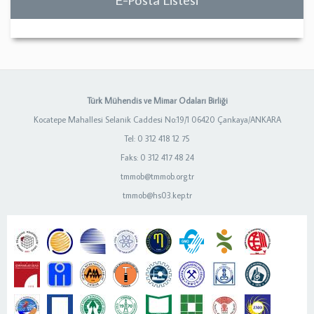
Türk Mühendis ve Mimar Odaları Birliği
Kocatepe Mahallesi Selanik Caddesi No:19/1 06420 Çankaya/ANKARA
Tel: 0 312 418 12 75
Faks: 0 312 417 48 24
tmmob@tmmob.org.tr
tmmob@hs03.kep.tr