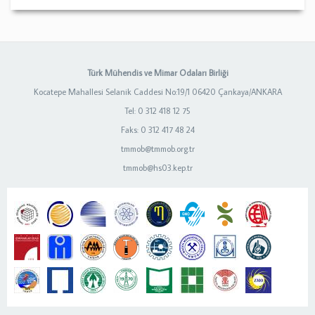
Türk Mühendis ve Mimar Odaları Birliği
Kocatepe Mahallesi Selanik Caddesi No:19/1 06420 Çankaya/ANKARA
Tel: 0 312 418 12 75
Faks: 0 312 417 48 24
tmmob@tmmob.org.tr
tmmob@hs03.kep.tr