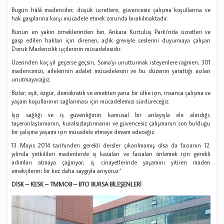
Bugün hâlâ madenciler; düşük ücretlere, güvencesiz çalışma koşullarına ve
hak gasplarına karşı mücadele etmek zorunda bırakılmaktadır.
Bunun en yakın örneklerinden biri, Ankara Kurtuluş Parkı’nda ücretleri ve
gasp edilen hakları için direnen, açlık greviyle seslerini duyurmaya çalışan
Doruk Madencilik işçilerinin mücadelesidir.
Üzerinden kaç yıl geçerse geçsin, Soma’yı unutturmak isteyenlere rağmen; 301
madencimizi, ailelerinin adalet mücadelesini ve bu düzenin yarattığı acıları
unutmayacağız.
Bizler; eşit, özgür, demokratik ve emekten yana bir ülke için, insanca çalışma ve
yaşam koşullarının sağlanması için mücadelemizi sürdüreceğiz.
İşçi sağlığı ve iş güvenliğinin kamusal bir anlayışla ele alındığı;
taşeronlaştırmanın, kuralsızlaştırmanın ve güvencesiz çalışmanın son bulduğu
bir çalışma yaşamı için mücadele etmeye devam edeceğiz.
13 Mayıs 2014 tarihinden gerekli dersler çıkarılmamış olsa da facianın 12.
yılında yetkilileri madenlerde iş kazaları ve faciaları önlemek için gerekli
adımları atmaya çağırıyor; iş cinayetlerinde yaşamını yitiren maden
emekçilerini bir kez daha saygıyla anıyoruz.”
DİSK – KESK – TMMOB – BTO BURSA BİLEŞENLERİ