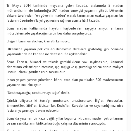
13 Mayıs 2014 tarihinde meydana gelen faciada, aralarında 5 maden
mühendisinin de bulunduğu 301 maden emekçisi yaşamını yitirdi. Dönemin
Bakanı tarafından “en güvenilir maden” olarak tanımlanan ocakta yaşanan bu
facianın üzerinden 12 yıl geçmesine rağmen acımız hâlâ tazedir.
Soma maden katliamında hayatını kaybedenleri saygıyla anıyor, anılarını
mücadelemizde yaşatacağımızı bir kez daha vurguluyoruz.
Değerli basın emekçileri, kıymetli kamuoyu;
Ülkemizde yaşanan pek çok acı deneyimin defalarca gösterdiği gibi Soma’da
yaşananlar da ne kaderle ne de tesadüfle açıklanabilir.
Soma Faciası; bilimsel ve teknik gerekliliklerin yok sayılmasının, kamusal
denetimin etkisizleştirilmesinin, işçi sağlığı ve iş güvenliği önlemlerinin maliyet
unsuru olarak görülmesinin sonucudur.
İnsan yaşamı yerine şirketlerin kârını esas alan politikalar, 301 madencimizin
yaşamına mal olmuştur.
“Unutmayacağız, unutturmayacağız” dedik.
Çünkü biliyoruz ki Soma’yı unutursak, unutturursak; İliç’ler, Amasra’lar,
Ermenek’ler, Siirt’ler, Elbistan’lar, Kozlu’lar, Karadonlar ve sayamadığımız nice
facialar yaşanmaya devam edecektir.
Soma’da yaşanan bir kaza değil; yıllar boyunca iktidarın, maden patronlarının
ve sarı sendikaların birlikte kurduğu çalışma düzeninin sonucuydu.