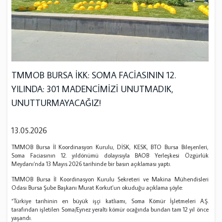
TMMOB BURSA İKK: SOMA FACİASININ 12.
YILINDA: 301 MADENCİMİZİ UNUTMADIK,
UNUTTURMAYACAĞIZ!
13.05.2026
TMMOB Bursa İl Koordinasyon Kurulu, DİSK, KESK, BTO Bursa Bileşenleri,
Soma Faciasının 12. yıldönümü dolayısıyla BAOB Yerleşkesi Özgürlük
Meydanı’nda 13 Mayıs 2026 tarihinde bir basın açıklaması yaptı.
TMMOB Bursa İl Koordinasyon Kurulu Sekreteri ve Makina Mühendisleri
Odası Bursa Şube Başkanı Murat Korkut'un okuduğu açıklama şöyle:
“Türkiye tarihinin en büyük işçi katliamı, Soma Kömür İşletmeleri A.Ş.
tarafından işletilen Soma/Eynez yeraltı kömür ocağında bundan tam 12 yıl önce
yaşandı.