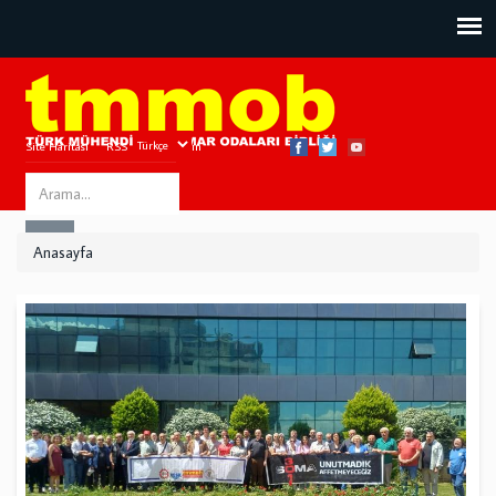
Site Haritası
RSS
Bize Ulaşın
Search
ARA
this
Anasayfa
site