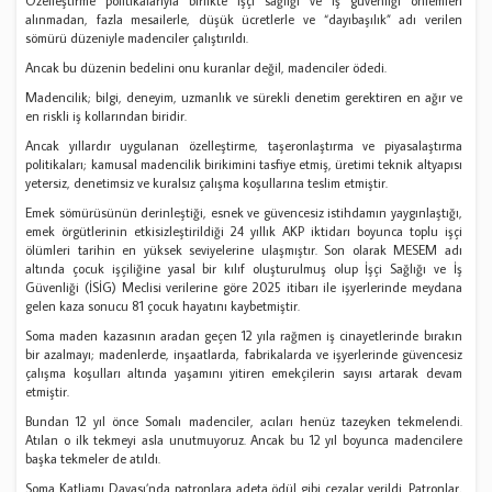
Özelleştirme politikalarıyla birlikte işçi sağlığı ve iş güvenliği önlemleri
alınmadan, fazla mesailerle, düşük ücretlerle ve “dayıbaşılık” adı verilen
sömürü düzeniyle madenciler çalıştırıldı.
Ancak bu düzenin bedelini onu kuranlar değil, madenciler ödedi.
Madencilik; bilgi, deneyim, uzmanlık ve sürekli denetim gerektiren en ağır ve
en riskli iş kollarından biridir.
Ancak yıllardır uygulanan özelleştirme, taşeronlaştırma ve piyasalaştırma
politikaları; kamusal madencilik birikimini tasfiye etmiş, üretimi teknik altyapısı
yetersiz, denetimsiz ve kuralsız çalışma koşullarına teslim etmiştir.
Emek sömürüsünün derinleştiği, esnek ve güvencesiz istihdamın yaygınlaştığı,
emek örgütlerinin etkisizleştirildiği 24 yıllık AKP iktidarı boyunca toplu işçi
ölümleri tarihin en yüksek seviyelerine ulaşmıştır. Son olarak MESEM adı
altında çocuk işçiliğine yasal bir kılıf oluşturulmuş olup İşçi Sağlığı ve İş
Güvenliği (İSİG) Meclisi verilerine göre 2025 itibarı ile işyerlerinde meydana
gelen kaza sonucu 81 çocuk hayatını kaybetmiştir.
Soma maden kazasının aradan geçen 12 yıla rağmen iş cinayetlerinde bırakın
bir azalmayı; madenlerde, inşaatlarda, fabrikalarda ve işyerlerinde güvencesiz
çalışma koşulları altında yaşamını yitiren emekçilerin sayısı artarak devam
etmiştir.
Bundan 12 yıl önce Somalı madenciler, acıları henüz tazeyken tekmelendi.
Atılan o ilk tekmeyi asla unutmuyoruz. Ancak bu 12 yıl boyunca madencilere
başka tekmeler de atıldı.
Soma Katliamı Davası’nda patronlara adeta ödül gibi cezalar verildi. Patronlar,