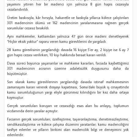
yaşamını yitiren her bir madenci için yalnızca 8 gün hapis cezasıyla
cezalandırıldı.
Üretim baskısıyla, kâr hırsıyla, hakaretle ve baskıyla yıllarca kölece çalıştırılan
301 madencinin ölümü ve 162 madencinin yaralanmasına rağmen gerçek
sorumlular cezasız bırakıldı.
Aynı mahkemeler, katliamdan yalnızca 47 gün önce madeni denetleyerek
“Hiçbir eksik yoktur” raporu veren kamu görevlilerini de yargıladı.
28 kamu görevlisinin yargılandığı davada 16 kişiye 5’er ay, 2 kişiye ise 6 ay 7
gün hapis cezası verilirken, 10 kişi hakkında beraat kararı verildi.
Dava süreci boyunca yaşananlar ve mahkeme kararları, faciada kaybettiğimiz
301 madencinin acısının üzerine adaletsizlik duygusunu daha da
büyütmüştür.
Son olarak kamu görevlilerinin yargılandığı davada istinaf mahkemesinin
zamanaşımı kararı vererek dosyayı kapatması, Soma’daki büyük iş cinayetinde
kamu sorumluluğunun yargı eliyle görünmez kılındığını bir kez daha ortaya
koymuştur.
Gerçek sorumluları koruyan ve cezasızlığı esas alan bu anlayış, toplumun
vicdanında derin yaralar açmıştır.
Facianın gerçek sorumluları; özelleştirme, taşeronlaştırma, denetimsizleştirme,
sendikasızlaştırma ve kölece çalışma düzenini yaratanlar; kamu madenciliğini
tasfiye edenler ve yılların birikimi olan madencilik bilgi ve deneyimini yok
edenlerdir.