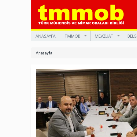
Ana
içeriğe
atla
ANASAYFA
TMMOB
MEVZUAT
BELG
Anasayfa