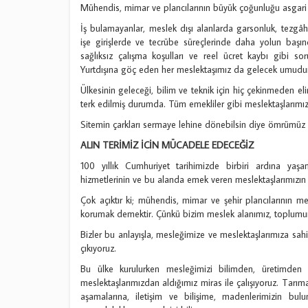
Mühendis, mimar ve plancılarının büyük çoğunluğu asgari ü
İş bulamayanlar, meslek dışı alanlarda garsonluk, tezgâht
işe girişlerde ve tecrübe süreçlerinde daha yolun başında
sağlıksız çalışma koşulları ve reel ücret kaybı gibi so
Yurtdışına göç eden her meslektaşımız da gelecek umudu
Ülkesinin geleceği, bilim ve teknik için hiç çekinmeden el
terk edilmiş durumda. Tüm emekliler gibi meslektaşlarımız
Sitemin çarkları sermaye lehine dönebilsin diye ömrümüz 
ALIN TERİMİZ İÇİN MÜCADELE EDECEĞİZ
100 yıllık Cumhuriyet tarihimizde birbiri ardına yaşa
hizmetlerinin ve bu alanda emek veren meslektaşlarımızın 
Çok açıktır ki; mühendis, mimar ve şehir plancılarının m
korumak demektir. Çünkü bizim meslek alanımız, toplumun 
Bizler bu anlayışla, mesleğimize ve meslektaşlarımıza sa
çıkıyoruz.
Bu ülke kurulurken mesleğimizi bilimden, üretimden
meslektaşlarımızdan aldığımız miras ile çalışıyoruz. Tarım
aşamalarına, iletişim ve bilişime, madenlerimizin bul