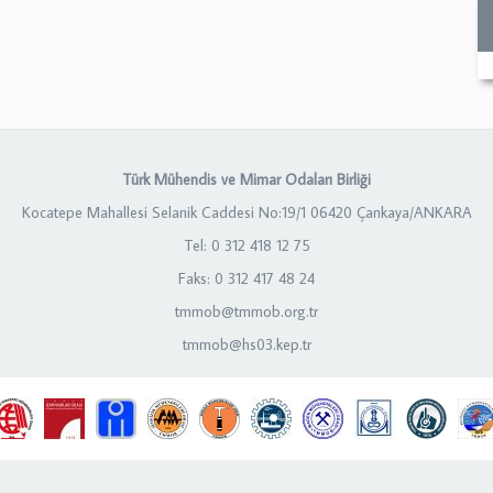
Türk Mühendis ve Mimar Odaları Birliği
Kocatepe Mahallesi Selanik Caddesi No:19/1 06420 Çankaya/ANKARA
Tel: 0 312 418 12 75
Faks: 0 312 417 48 24
tmmob@tmmob.org.tr
tmmob@hs03.kep.tr