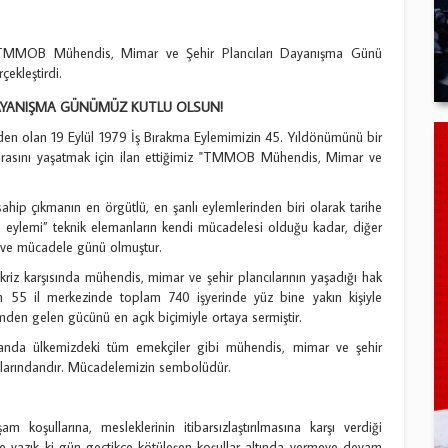
TMMOB Mühendis, Mimar ve Şehir Plancıları Dayanışma Günü
çekleştirdi.
AYANIŞMA GÜNÜMÜZ KUTLU OLSUN!
en olan 19 Eylül 1979 İş Bırakma Eylemimizin 45. Yıldönümünü bir
mirasını yaşatmak için ilan ettiğimiz "TMMOB Mühendis, Mimar ve
hip çıkmanın en örgütlü, en şanlı eylemlerinden biri olarak tarihe
ma eylemi” teknik elemanların kendi mücadelesi olduğu kadar, diğer
ma ve mücadele günü olmuştur.
riz karşısında mühendis, mimar ve şehir plancılarının yaşadığı hak
için 55 il merkezinde toplam 740 işyerinde yüz bine yakın kişiyle
imden gelen gücünü en açık biçimiyle ortaya sermiştir.
amanda ülkemizdeki tüm emekçiler gibi mühendis, mimar ve şehir
şlarındandır. Mücadelemizin sembolüdür.
m koşullarına, mesleklerinin itibarsızlaştırılmasına karşı verdiği
e yazık ki gün geçtikçe kötüleşen koşullar altında vermeye devam