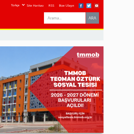
Site Haritası
RSS
Bize Ulaşın
Search
ARA
this
site