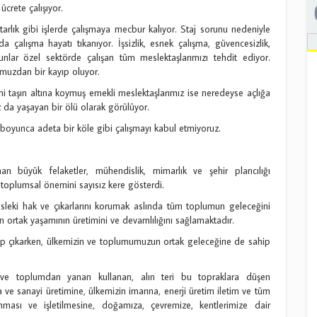
crete çalışıyor.
arlık gibi işlerde çalışmaya mecbur kalıyor. Staj sorunu nedeniyle
 çalışma hayatı tıkanıyor. İşsizlik, esnek çalışma, güvencesizlik,
runlar özel sektörde çalışan tüm meslektaşlarımızı tehdit ediyor.
muzdan bir kayıp oluyor.
ini taşın altına koymuş emekli meslektaşlarımız ise neredeyse açlığa
 da yaşayan bir ölü olarak görülüyor.
boyunca adeta bir köle gibi çalışmayı kabul etmiyoruz.
nan büyük felaketler, mühendislik, mimarlık ve şehir plancılığı
toplumsal önemini sayısız kere gösterdi.
esleki hak ve çıkarlarını korumak aslında tüm toplumun geleceğini
ortak yaşamının üretimini ve devamlılığını sağlamaktadır.
hip çıkarken, ülkemizin ve toplumumuzun ortak geleceğine de sahip
 ve toplumdan yanan kullanan, alın teri bu topraklara düşen
a ve sanayi üretimine, ülkemizin imarına, enerji üretim iletim ve tüm
unması ve işletilmesine, doğamıza, çevremize, kentlerimize dair