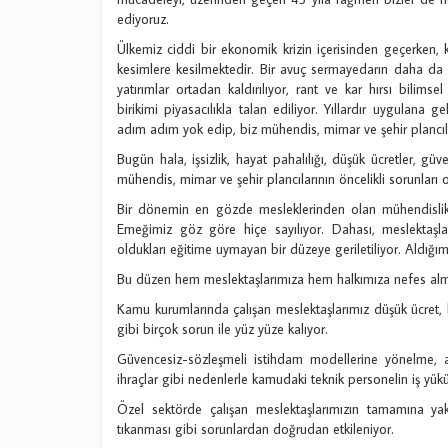
ediyoruz.
Ülkemiz ciddi bir ekonomik krizin içerisinden geçerken, 
kesimlere kesilmektedir. Bir avuç sermayedarın daha da z
yatırımlar ortadan kaldırılıyor, rant ve kar hırsı bilimse
birikimi piyasacılıkla talan ediliyor. Yıllardır uygulana 
adım adım yok edip, biz mühendis, mimar ve şehir plancıl
Bugün hala, işsizlik, hayat pahalılığı, düşük ücretler, gü
mühendis, mimar ve şehir plancılarının öncelikli sorunlar
Bir dönemin en gözde mesleklerinden olan mühendislik, mi
Emeğimiz göz göre hiçe sayılıyor. Dahası, meslektaşlar
oldukları eğitime uymayan bir düzeye geriletiliyor. Aldığım
Bu düzen hem meslektaşlarımıza hem halkımıza nefes alma
Kamu kurumlarında çalışan meslektaşlarımız düşük ücret, k
gibi birçok sorun ile yüz yüze kalıyor.
Güvencesiz-sözleşmeli istihdam modellerine yönelme, a
ihraçlar gibi nedenlerle kamudaki teknik personelin iş yükü
Özel sektörde çalışan meslektaşlarımızın tamamına yakın
tıkanması gibi sorunlardan doğrudan etkileniyor.