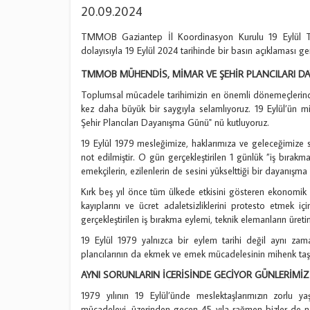
20.09.2024
TMMOB Gaziantep İl Koordinasyon Kurulu 19 Eylül 
dolayısıyla 19 Eylül 2024 tarihinde bir basın açıklaması ger
TMMOB MÜHENDİS, MİMAR VE ŞEHİR PLANCILARI D
Toplumsal mücadele tarihimizin en önemli dönemeçlerind
kez daha büyük bir saygıyla selamlıyoruz. 19 Eylül’ün 
Şehir Plancıları Dayanışma Günü" nü kutluyoruz.
19 Eylül 1979 mesleğimize, haklarımıza ve geleceğimize sa
not edilmiştir. O gün gerçekleştirilen 1 günlük ”iş bırak
emekçilerin, ezilenlerin de sesini yükselttiği bir dayanış
Kırk beş yıl önce tüm ülkede etkisini gösteren ekonomik k
kayıplarını ve ücret adaletsizliklerini protesto etmek 
gerçekleştirilen iş bırakma eylemi, teknik elemanların üret
19 Eylül 1979 yalnızca bir eylem tarihi değil aynı z
plancılarının da ekmek ve emek mücadelesinin mihenk ta
AYNI SORUNLARIN İÇERİSİNDE GEÇİYOR GÜNLERİMİZ
1979 yılının 19 Eylül’ünde meslektaşlarımızın zorlu yaşa
mücadeleyi, üzerinden geçen 45 yıla rağmen bizler de n