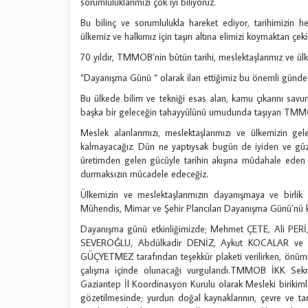
sorumluluklarımızı çok iyi biliyoruz.
Bu bilinç ve sorumlulukla hareket ediyor, tarihimizi
ülkemiz ve halkımız için taşın altına elimizi koymaktan çek
70 yıldır, TMMOB’nin bütün tarihi, meslektaşlarımız ve ü
“Dayanışma Günü “ olarak ilan ettiğimiz bu önemli günde h
Bu ülkede bilim ve tekniği esas alan, kamu çıkarını savu
başka bir geleceğin tahayyülünü umudunda taşıyan TMMOB
Meslek alanlarımızı, meslektaşlarımızı ve ülkemizin gel
kalmayacağız. Dün ne yaptıysak bugün de iyiden ve güze
üretimden gelen gücüyle tarihin akışına müdahale eden m
durmaksızın mücadele edeceğiz.
Ülkemizin ve meslektaşlarımızın dayanışmaya ve birli
Mühendis, Mimar ve Şehir Plancıları Dayanışma Günü’nü k
Dayanışma günü etkinliğimizde; Mehmet ÇETE, Ali PE
SEVEROĞLU, Abdülkadir DENİZ, Aykut KOCALAR ve 
GÜÇYETMEZ tarafından teşekkür plaketi verilirken, önümü
çalışma içinde olunacağı vurgulandı.TMMOB İKK Sekre
Gaziantep İl Koordinasyon Kurulu olarak Mesleki birikiml
gözetilmesinde; yurdun doğal kaynaklarının, çevre ve tar