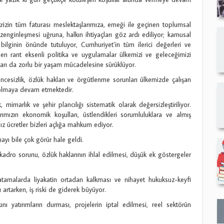
krizin tüm faturası meslektaşlarımıza, emeği ile geçinen toplumsal
enginleşmesi uğruna, halkın ihtiyaçları göz ardı ediliyor; kamusal
l bilginin önünde tutuluyor, Cumhuriyet’in tüm ilerici değerleri ve
gelen rant eksenli politika ve uygulamalar ülkemizi ve geleceğimizi
arı da zorlu bir yaşam mücadelesine sürüklüyor.
vencesizlik, özlük hakları ve örgütlenme sorunları ülkemizde çalışan
ı olmaya devam etmektedir.
marlık ve şehir plancılığı sistematik olarak değersizleştiriliyor.
ımızın ekonomik koşulları, üstlendikleri sorumluluklara ve almış
ız ücretler bizleri açlığa mahkum ediyor.
yı bile çok görür hale geldi.
adro sorunu, özlük haklarının ihlal edilmesi, düşük ek göstergeler
tamalarda liyakatin ortadan kalkması ve nihayet hukuksuz-keyfi
 artarken, iş riski de giderek büyüyor.
ı yatırımların durması, projelerin iptal edilmesi, reel sektörün