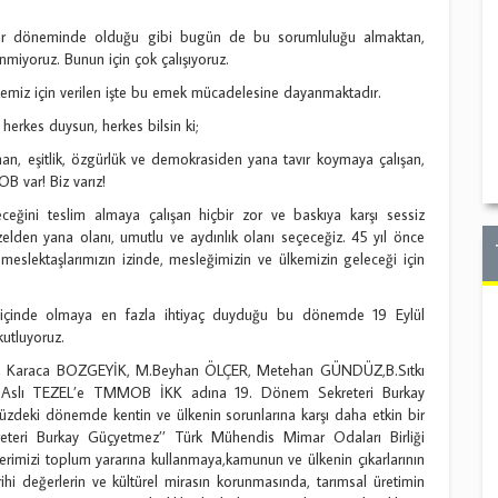
n her döneminde olduğu gibi bugün de bu sorumluluğu almaktan,
inmiyoruz. Bunun için çok çalışıyoruz.
lkemiz için verilen işte bu emek mücadelesine dayanmaktadır.
erkes duysun, herkes bilsin ki;
nan, eşitlik, özgürlük ve demokrasiden yana tavır koymaya çalışan,
 var! Biz varız!
eceğini teslim almaya çalışan hiçbir zor ve baskıya karşı sessiz
lden yana olanı, umutlu ve aydınlık olanı seçeceğiz. 45 yıl önce
eslektaşlarımızın izinde, mesleğimizin ve ülkemizin geleceği için
k içinde olmaya en fazla ihtiyaç duyduğu bu dönemde 19 Eylül
utluyoruz.
Rİ, Karaca BOZGEYİK, M.Beyhan ÖLÇER, Metehan GÜNDÜZ,B.Sıtkı
Aslı TEZEL’e TMMOB İKK adına 19. Dönem Sekreteri Burkay
zdeki dönemde kentin ve ülkenin sorunlarına karşı daha etkin bir
teri Burkay Güçyetmez’’ Türk Mühendis Mimar Odaları Birliği
erimizi toplum yararına kullanmaya,kamunun ve ülkenin çıkarlarının
ihi değerlerin ve kültürel mirasın korunmasında, tarımsal üretimin