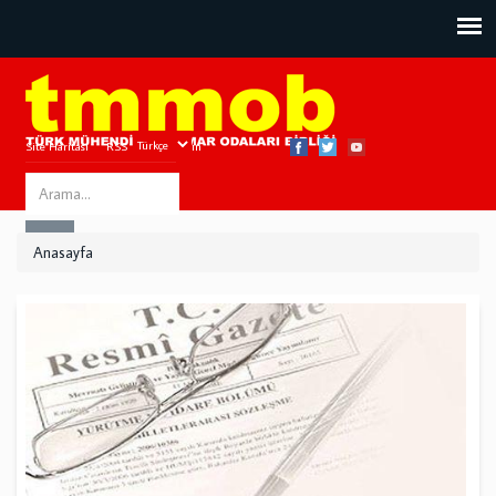
Site Haritası
RSS
Bize Ulaşın
Search
ARA
this
Anasayfa
site