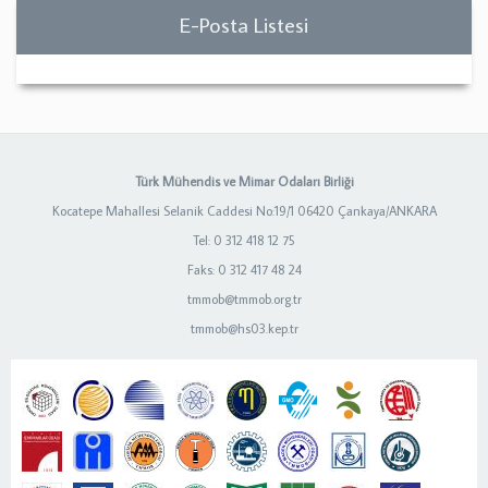
E-Posta Listesi
Türk Mühendis ve Mimar Odaları Birliği
Kocatepe Mahallesi Selanik Caddesi No:19/1 06420 Çankaya/ANKARA
Tel: 0 312 418 12 75
Faks: 0 312 417 48 24
tmmob@tmmob.org.tr
tmmob@hs03.kep.tr